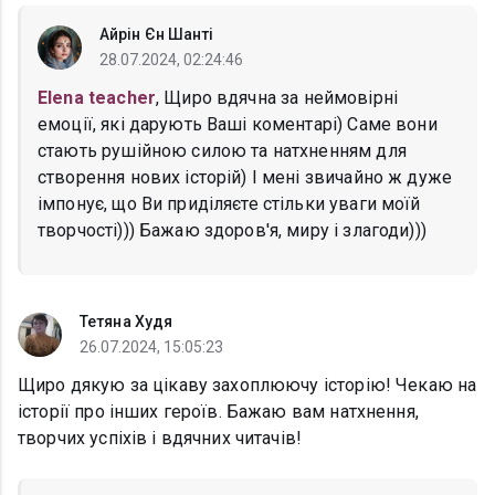
Айрін Єн Шанті
28.07.2024, 02:24:46
Elena teacher
, Щиро вдячна за неймовірні
емоції, які дарують Ваші коментарі) Саме вони
стають рушійною силою та натхненням для
створення нових історій) І мені звичайно ж дуже
імпонує, що Ви приділяєте стільки уваги моїй
творчості))) Бажаю здоров'я, миру і злагоди)))
Тетяна Худя
26.07.2024, 15:05:23
Щиро дякую за цікаву захоплюючу історію! Чекаю на
історії про інших героїв. Бажаю вам натхнення,
творчих успіхів і вдячних читачів!