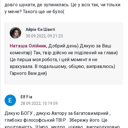
довго шукати, де зупинилась. Це у всіх так, чи тільки
у мене? Такого ще не було(
Айрін Єн Шанті
30.09.2022, 09:21:23
Наташа Олійник
, Добрий день) Дякую за Ваш
коментар) Так, твір дійсно не поділений на глави)
Це перша моя робота, і цей момент я не
врахувала. В подальшому, обіцяю, виправлюсь)
Гарного Вам дня)
Elf Fia
28.09.2022, 10:19:59
Дякую БОГУ , дякую Автору за багатовимірний ,
глибоко філософський ТВІР . Збережу його. Це
коштовність . Щиро , мудро , цікаво , високодуховно .