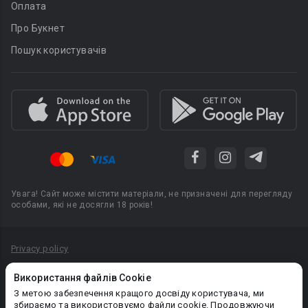
Оплата
Про Букнет
Пошук користувачів
Увага! Сайт може містити матеріали, не призначені для перегляду
особами, які не досягли 18 років!
Privacy policy
Угода користувача
Використання файлів Cookie
Політика конфіденційності
З метою забезпечення кращого досвіду користувача, ми
збираємо та використовуємо файли cookie. Продовжуючи