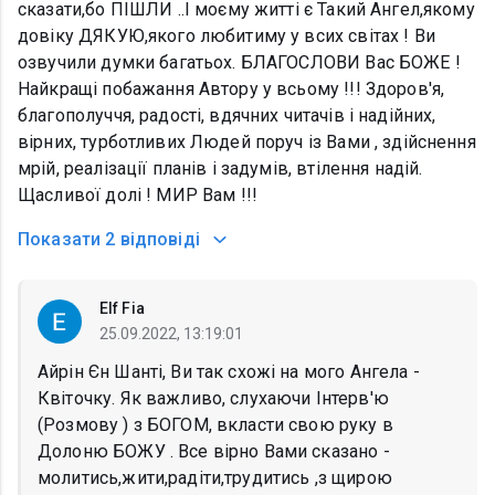
сказати,бо ПІШЛИ ..І моєму житті є Такий Ангел,якому
довіку ДЯКУЮ,якого любитиму у всих світах ! Ви
озвучили думки багатьох. БЛАГОСЛОВИ Вас БОЖЕ !
Найкращі побажання Автору у всьому !!! Здоров'я,
благополуччя, радості, вдячних читачів і надійних,
вірних, турботливих Людей поруч із Вами , здійснення
мрій, реалізації планів і задумів, втілення надій.
Щасливої долі ! МИР Вам !!!
Показати
2 відповіді
Elf Fia
25.09.2022, 13:19:01
Айрін Єн Шанті, Ви так схожі на мого Ангела -
Квіточку. Як важливо, слухаючи Інтерв'ю
(Розмову ) з БОГОМ, вкласти свою руку в
Долоню БОЖУ . Все вірно Вами сказано -
молитись,жити,радіти,трудитись ,з щирою