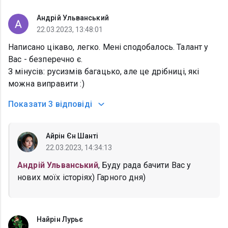
Андрій Ульванський
22.03.2023, 13:48:01
Написано цікаво, легко. Мені сподобалось. Талант у
Вас - безперечно є.
З мінусів: русизмів багацько, але це дрібниці, які
можна виправити :)
Показати
3 відповіді
Айрін Єн Шанті
22.03.2023, 14:34:13
Андрій Ульванський
, Буду рада бачити Вас у
нових моїх історіях) Гарного дня)
Найрін Лурьє