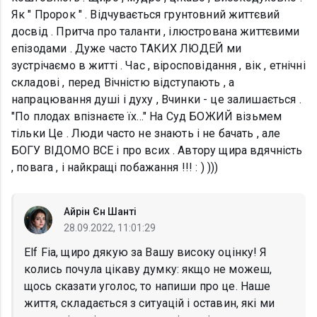
Як " Пророк " . Відчувається грунтовний життєвий
досвід . Притча про таланти , ілюстрована життєвими
епізодами . Дуже часто ТАКИХ ЛЮДЕЙ ми
зустрічаємо в житті . Час , віросповідання , вік , етнічні
складові , перед Вічністю відступають , а
напрацювання душі і духу , Вчинки - це залишається .
"По плодах впізнаєте їх..." На Суд БОЖИЙ візьмем
тільки Це . Люди часто не знають і не бачать , але
БОГУ ВІДОМО ВСЕ і про всих . Автору щира вдячність
, повага , і найкращі побажання !!! : ) )))
Айрін Єн Шанті
28.09.2022, 11:01:29
Elf Fia, щиро дякую за Вашу високу оцінку! Я
колись почула цікаву думку: якщо не можеш,
щось сказати уголос, то напиши про це. Наше
життя, складається з ситуацій і оставин, які ми