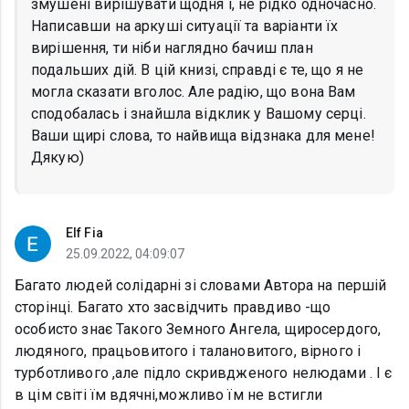
змушені вирішувати щодня і, не рідко одночасно.
Написавши на аркуші ситуації та варіанти їх
вирішення, ти ніби наглядно бачиш план
подальших дій. В цій книзі, справді є те, що я не
могла сказати вголос. Але радію, що вона Вам
сподобалась і знайшла відклик у Вашому серці.
Ваши щирі слова, то найвища відзнака для мене!
Дякую)
Elf Fia
25.09.2022, 04:09:07
Багато людей солідарні зі словами Автора на першій
сторінці. Багато хто засвідчить правдиво -що
особисто знає Такого Земного Ангела, щиросердого,
людяного, працьовитого і талановитого, вірного і
турботливого ,але підло скривдженого нелюдами . І є
в цім світі їм вдячні,можливо їм не встигли