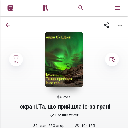


517
Фентезі
Іскрані.Та, що прийшла із-за грані
Повний текст
39 глав, 220 стор.
104 125