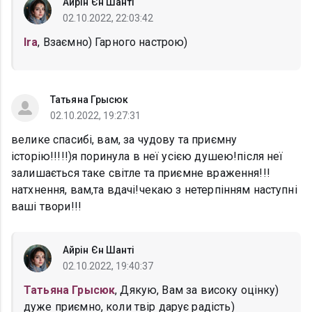
Айрін Єн Шанті
02.10.2022, 22:03:42
Ira
, Взаємно) Гарного настрою)
Татьяна Грысюк
02.10.2022, 19:27:31
велике спасибі, вам, за чудову та приємну
історію!!!!!)я поринула в неї усією душею!після неї
залишається таке світле та приємне враження!!!
натхнення, вам,та вдачі!чекаю з нетерпінням наступні
ваші твори!!!
Айрін Єн Шанті
02.10.2022, 19:40:37
Татьяна Грысюк
, Дякую, Вам за високу оцінку)
дуже приємно, коли твір дарує радість)