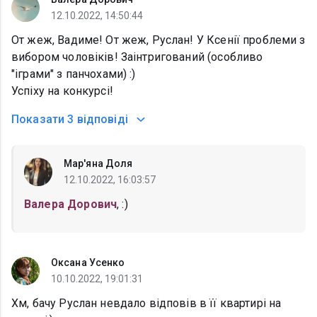
12.10.2022, 14:50:44
От жеж, Вадиме! От жеж, Руслан! У Ксенії проблеми з
вибором чоловіків! Заінтригований (особливо
"іграми" з панчохами) :)
Успіху на конкурсі!
Показати
3 відповіді
Мар'яна Доля
12.10.2022, 16:03:57
Валера Дорович
, :)
Оксана Усенко
10.10.2022, 19:01:31
Хм, бачу Руслан невдало відповів в її квартирі на