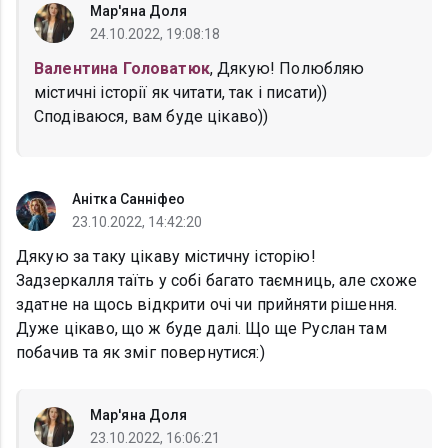
Мар'яна Доля
24.10.2022, 19:08:18
Валентина Головатюк
, Дякую! Полюбляю
містичні історії як читати, так і писати))
Сподіваюся, вам буде цікаво))
Анітка Санніфео
23.10.2022, 14:42:20
Дякую за таку цікаву містичну історію!
Задзеркалля таїть у собі багато таємниць, але схоже
здатне на щось відкрити очі чи прийняти рішення.
Дуже цікаво, що ж буде далі. Що ще Руслан там
побачив та як зміг повернутися:)
Мар'яна Доля
23.10.2022, 16:06:21