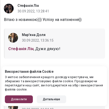
Стефанія Лін
30.09.2022, 13:28:41
Вітаю з новинкою))) Успіху на натхнення))
Мар'яна Доля
30.09.2022, 13:36:15
Стефанія Лін
, Дуже дякую!
Оксана Мрійченко
Використання файлів Cookie
30.09.2022, 09:39:37
З метою забезпечення кращого досвіду користувача, ми
збираємо та використовуємо файли cookie. Продовжуючи
З новинкою ) Натхнення, активної читацької
переглядати наш сайт, ви погоджуєтеся на збір і використання
підтримки та успіху на конкурсі )
файлів cookie.
Дозволити
Детальніше
Мар'яна Доля