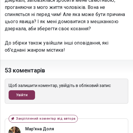
дзеркалі, заповзялася зробити мене самотньою,
проганяючи з мого життя чоловіків. Вона не
спиняється ні перед чим! Але яка може бути причина
цього явища? І як мені домовитися з мешканкою
дзеркала, аби зберегти своє кохання?
До збірки також увійшли інші оповідання, які
об'єднані жанром містика!
53 коментарів
Щоб залишити коментар, увійдіть в обліковий запис
Увійти
Закріплений коментар від автора
Мар'яна Доля