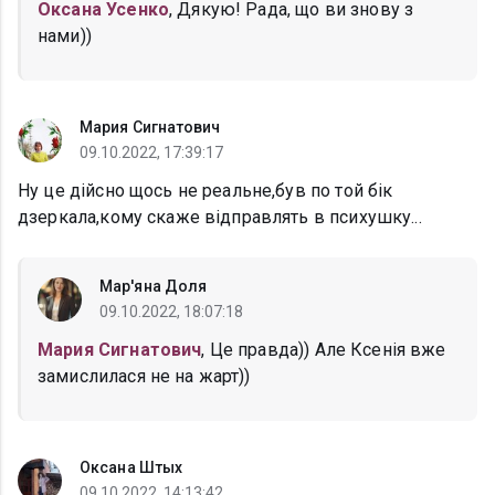
Оксана Усенко
, Дякую! Рада, що ви знову з
нами))
Мария Сигнатович
09.10.2022, 17:39:17
Ну це дійсно щось не реальне,був по той бік
дзеркала,кому скаже відправлять в психушку...
Мар'яна Доля
09.10.2022, 18:07:18
Мария Сигнатович
, Це правда)) Але Ксенія вже
замислилася не на жарт))
Оксана Штых
09.10.2022, 14:13:42