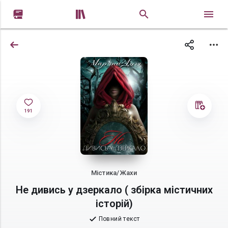


191
Містика/Жахи
Не дивись у дзеркало ( збірка містичних
історій)
Повний текст