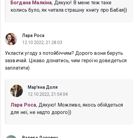
Богдана Малкіна
, Дякую! В мене теж таке
колись було, як читала страшну книгу про Бабая))
Лара Роса
12.10.2022, 21:28:03
Укласти угоду з потойбіччям? Дорого вони беруть
зазвичай. Цікаво дізнатись, чим героїні доведеться
заплатити)
Мар'яна Доля
12.10.2022, 21:54:04
Лара Роса
, Дякую! Можливо, якось обійдеться
для неї, не надто дорого))
Валера Дорович