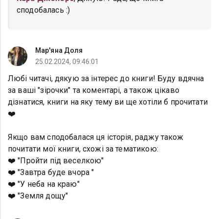
сподобалась :)
Мар'яна Доля
25.02.2024, 09:46:01
Любі читачі, дякую за інтерес до книги! Буду вдячна
за ваші "зірочки" та коментарі, а також цікаво
дізнатися, книги на яку тему ви ще хотіли б прочитати
❤️
Якщо вам сподобалася ця історія, раджу також
почитати мої книги, схожі за тематикою:
❤️ "Пройти під веселкою"
❤️ "Завтра буде вчора "
❤️ "У неба на краю"
❤️ "Земля дощу"