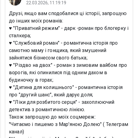
22.03.2026, 11:19:19
Друзі, якщо вам сподобалися ці історії, запрошую
до інших моїх романів:
♥️ "Приватний режим" - дарк -роман про блогерку і
сталкера;
♥️ "Службовий роман" - романтична історія про
самотню маму і гонщика, який змушений
зайнятися бізнесом свого батька;
♥️ "Різдво на двох" - роман з зимовим вайбом про
ворогів, які опинилися під одним дахом в
будиночку в горах;
♥️ "Дитина для колишнього" - романтична історія
про "другий шанс", який дарує доля;
♥️ "Ліки для розбитого серця" - захоплюючий
детектив з романтичною лінією.
Також запрошую до моїх соцмереж:
"Читаємо і пишемо з Мар'яною Долею" ( Телеграм
канал)