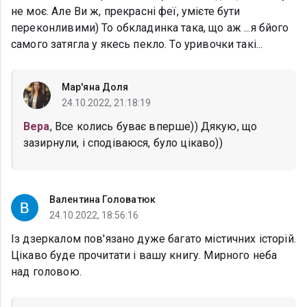
не моє. Але Ви ж, прекрасні феї, умієте бути
переконливими) То обкладинка така, що аж ...я бйого
самого затягла у якесь пекло. То уривочки такі...
Мар'яна Доля
24.10.2022, 21:18:19
Вера
, Все колись буває вперше)) Дякую, що
зазирнули, і сподіваюся, було цікаво))
Валентина Головатюк
24.10.2022, 18:56:16
Із дзеркалом пов'язано дуже багато містичних історій.
Цікаво буде прочитати і вашу книгу. Мирного неба
над головою.