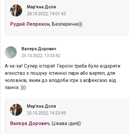
Мар'яна Доля
28.10.2022, 14:01:43
Рудий Лепрекон
, Безперечно))
Валера Дорович
25.10.2022, 13:33:42
А-ха-ха! Супер історія! Героїні треба було відкрити
агенство з пошуку істинної пари або вертеп, для
чоловіків, яким до вподоби ігри з асфексією від
панчіх :)))
Мар'яна Доля
25.10.2022, 14:23:49
Валера Дорович
, Цікава ідея))