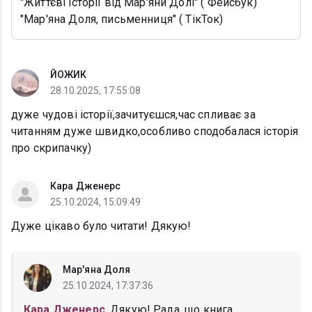
"Життєві історії від Мар'яни Долі" ( Фейсбук)
"Мар'яна Доля, письменниця" ( ТікТок)
ЙОЖИК
28.10.2025, 17:55:08
дуже чудові історії,зачитуєшся,час спливає за
читанням дуже швидко,особливо сподобалася історія
про скрипачку)
Кара Дженерс
25.10.2024, 15:09:49
Дуже цікаво було читати! Дякую!
Мар'яна Доля
25.10.2024, 17:37:36
Кара Дженерс
, Дякую! Рада, що книга