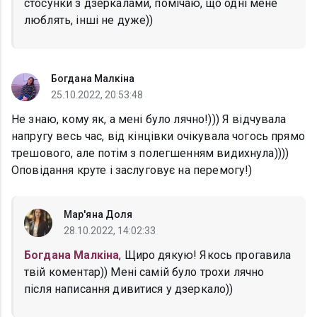
стосунки з дзеркалами, помічаю, що одні мене
люблять, інші не дуже))
Богдана Малкіна
25.10.2022, 20:53:48
Не знаю, кому як, а мені було лячно!))) Я відчувала
напругу весь час, від кінцівки очікувала чогось прямо
трешового, але потім з полегшенням видихнула))))
Оповідання круте і заслуговує на перемогу!)
Мар'яна Доля
28.10.2022, 14:02:33
Богдана Малкіна
, Щиро дякую! Якось прогавила
твій коментар)) Мені самій було трохи лячно
після написання дивитися у дзеркало))