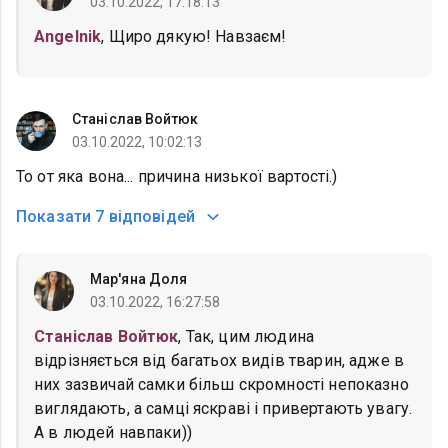
03.10.2022, 17:18:13
Angelnik
, Щиро дякую! Навзаєм!
Станіслав Войтюк
03.10.2022, 10:02:13
То от яка вона... причина низької вартості.)
Показати
7 відповідей
Мар'яна Доля
03.10.2022, 16:27:58
Станіслав Войтюк
, Так, цим людина
відрізняється від багатьох видів тварин, адже в
них зазвичай самки більш скромності непоказно
виглядають, а самці яскраві і привертають увагу.
А в людей навпаки))