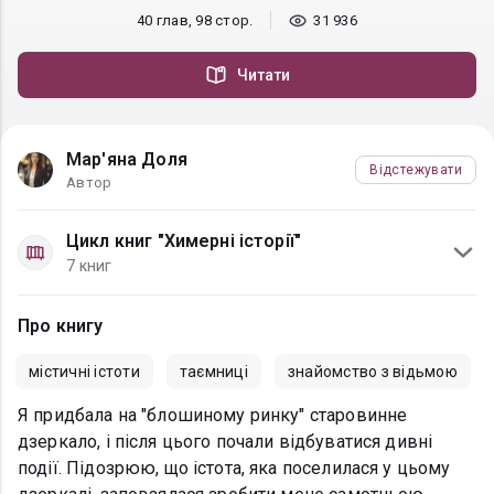
40 глав, 98 стор.
31 936
Читати
Мар'яна Доля
Відстежувати
Автор
Цикл книг "Химерні історії"
7 книг
Про книгу
містичні істоти
таємниці
знайомство з відьмою
Я придбала на "блошиному ринку" старовинне
дзеркало, і після цього почали відбуватися дивні
події. Підозрюю, що істота, яка поселилася у цьому