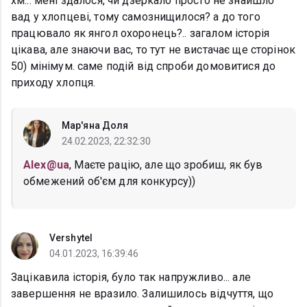
хм... мені здалося, чи дзеркало просто не знайшло
вад у хлопцеві, тому самознищилося? а до того
працювало як янгол охоронець?.. загалом історія
цікава, але знаючи вас, то тут не вистачає ще сторінок
50) мінімум. саме подій від спроби домовитися до
приходу хлопця.
Мар'яна Доля
24.02.2023, 22:32:30
Alex@ua
, Маєте рацію, але що зробиш, як був
обмежений об'єм для конкурсу))
Vershytel
04.01.2023, 16:39:46
Зацікавила історія, було так напружливо... але
завершення не вразило. Залишилось відчуття, що