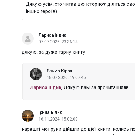
Дякую усім, хто читав цю історію♥️ діліться с
інших героїв)
Лариса Індик
07.07.2026, 23:36:14
дякую, за дуже гарну книгу
Ельма Кіраз
18.07.2026, 19:07:45
Лариса Індик
, Дякую вам за прочитання❤️
Ірина Білик
16.11.2024, 15:02:09
нарешті мої руки дійшли до цієї книги, колись по