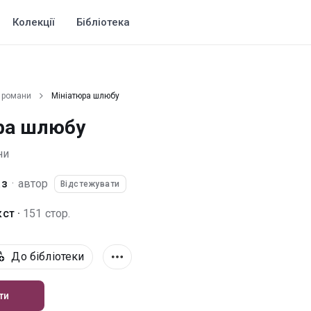
Колекції
Бібліотека
 романи
Мініатюра шлюбу
ра шлюбу
ни
аз
·
автор
Відстежувати
ст ·
151 стор.
До бібліотеки
ти