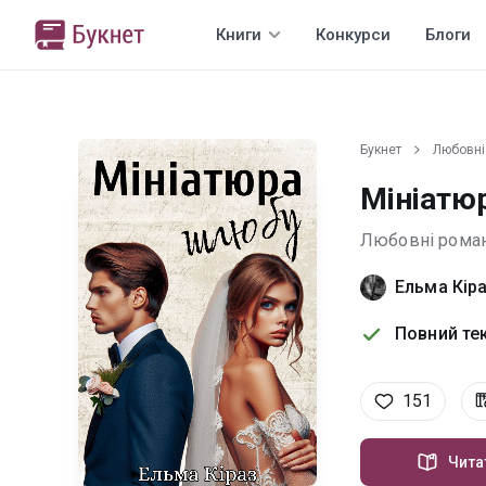
Книги
Конкурси
Блоги
Букнет
Любовні
Мініатю
Любовні рома
Ельма Кір
Повний тек
151
Чита