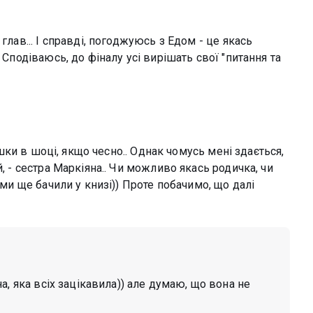
глав... І справді, погоджуюсь з Едом - це якась
 Сподіваюсь, до фіналу усі вирішать свої "питання та
рішки в шоці, якщо чесно.. Однак чомусь мені здається,
, - сестра Маркіяна.. Чи можливо якась родичка, чи
 ми ще бачили у книзі)) Проте побачимо, що далі
а, яка всіх зацікавила)) але думаю, що вона не