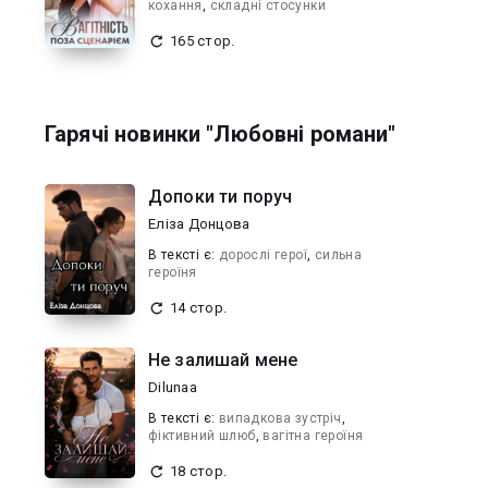
кохання
,
складні стосунки
165 стор.
Гарячі новинки "Любовні романи"
Допоки ти поруч
Еліза Донцова
В текcті є:
дорослі герої
,
сильна
героїня
14 стор.
Не залишай мене
Dilunaa
В текcті є:
випадкова зустріч
,
фіктивний шлюб
,
вагітна героїня
18 стор.