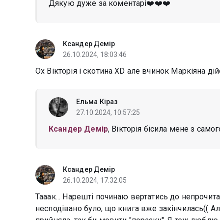
Дякую дуже за коментарі❤️❤️❤️
Ксандер Демір
26.10.2024, 18:03:46
Ох Вікторія і скотина ХD але вчинок Маркіяна ді
Ельма Кіраз
27.10.2024, 10:57:25
Ксандер Демір
, Вікторія бісила мене з самог
Ксандер Демір
26.10.2024, 17:32:05
Тааак... Нарешті починаю вертатись до непрочита
несподівано було, що книга вже закінчилась(( Ал