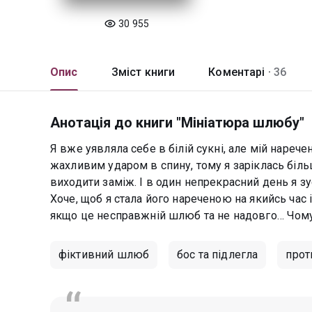
30 955
Опис
Зміст книги
Коментарі ·
36
Анотація до книги "Мініатюра шлюбу"
Я вже уявляла себе в білій сукні, але мій наре
жахливим ударом в спину, тому я заріклась більш
виходити заміж. І в один непрекрасний день я зу
Хоче, щоб я стала його нареченою на якийсь час і
якщо це несправжній шлюб та не надовго… Чому
фіктивний шлюб
бос та підлегла
прот