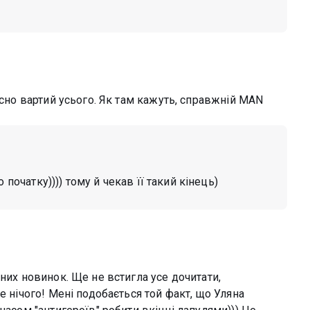
йсно вартий усього. Як там кажуть, справжній MAN
о початку)))) тому й чекав її такий кінець)
них новинок. Ще не встигла усе дочитати,
е нічого! Мені подобається той факт, що Уляна