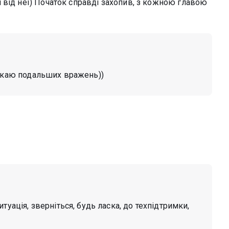
 від неї) Початок справді захопив, з кожною главою
чекаю подальших вражень))
итуація, зверніться, будь ласка, до техпідтримки,