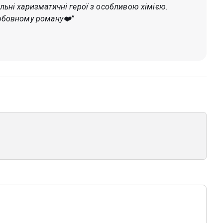
льні харизматичні герої з особливою хімією.
любовному роману❤️”