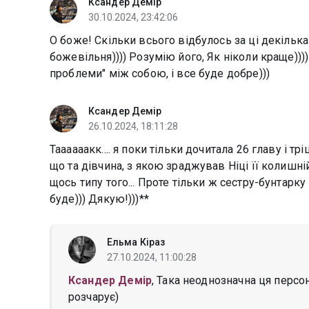
Ксандер Демір
30.10.2024, 23:42:06
О боже! Скільки всього відбулось за ці декілька 
божевільня)))) Розумію його, Як ніколи краще))))
проблеми" між собою, і все буде добре)))
Ксандер Демір
26.10.2024, 18:11:28
Таааааакк.... я поки тільки дочитала 26 главу і т
що та дівчина, з якою зраджував Ніці її колишній
щось типу того... Проте тільки ж сестру-бунтарку
буде))) Дякую!)))**
Ельма Кіраз
27.10.2024, 11:00:28
Ксандер Демір
, Така неоднозначна ця персон
розчарує)