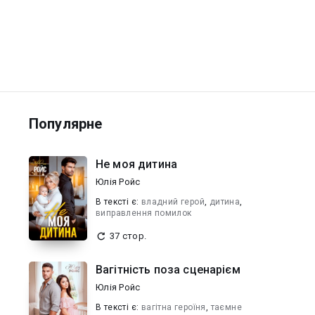
Популярне
Не моя дитина
Юлія Ройс
В текcті є:
владний герой
,
дитина
,
виправлення помилок
37 стор.
Вагітність поза сценарієм
Юлія Ройс
В текcті є:
вагітна героїня
,
таємне