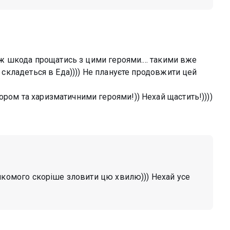
 аж шкода прощатись з цими героями.... такими вже
е складеться в Еда)))) Не плануєте продовжити цей
ором та харизматичними героями!)) Нехай щастить!))))
 якомого скоріше зловити цю хвилю))) Нехай усе