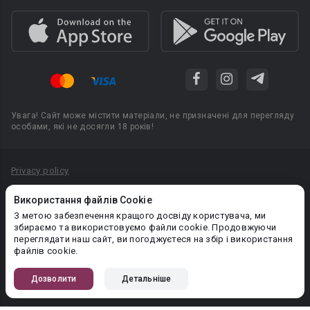
Увага! Сайт може містити матеріали, не призначені для перегляду
особами, які не досягли 18 років!
Privacy policy
Угода користувача
Використання файлів Cookie
Політика конфіденційності
З метою забезпечення кращого досвіду користувача, ми
збираємо та використовуємо файли cookie. Продовжуючи
Правила публікації авторського контенту
переглядати наш сайт, ви погоджуєтеся на збір і використання
файлів cookie.
PR-вiддiл: pr@booknet.com
Дозволити
Детальніше
© 2026 Booknet. Всі права захищено.