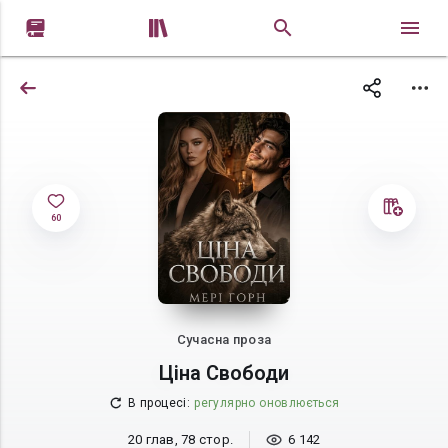


60
Сучасна проза
Ціна Свободи
В процесі
:
регулярно оновлюється
20 глав, 78 стор.
6 142