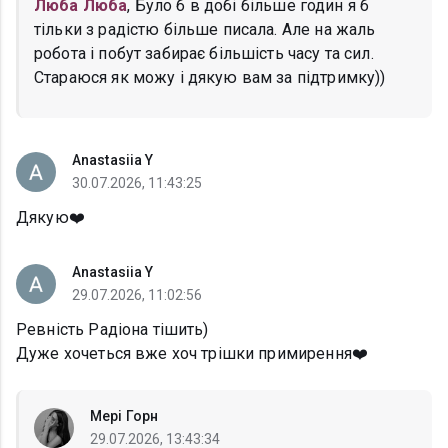
Люба Люба
, Було б в добі більше годин я б
тільки з радістю більше писала. Але на жаль
робота і побут забирає більшість часу та сил.
Стараюся як можу і дякую вам за підтримку))
Anastasiia Y
30.07.2026, 11:43:25
Дякую❤️
Anastasiia Y
29.07.2026, 11:02:56
Ревність Радіона тішить)
Дуже хочеться вже хоч трішки примирення❤️
Мері Горн
29.07.2026, 13:43:34