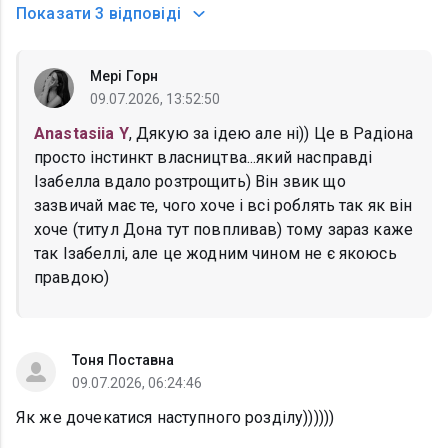
Показати
3 відповіді
Мері Горн
09.07.2026, 13:52:50
Anastasiia Y
, Дякую за ідею але ні)) Це в Радіона
просто інстинкт власництва...який насправді
Ізабелла вдало розтрощить) Він звик що
зазвичай має те, чого хоче і всі роблять так як він
хоче (титул Дона тут повпливав) тому зараз каже
так Ізабеллі, але це жодним чином не є якоюсь
правдою)
Тоня Поставна
09.07.2026, 06:24:46
Як же дочекатися наступного розділу))))))