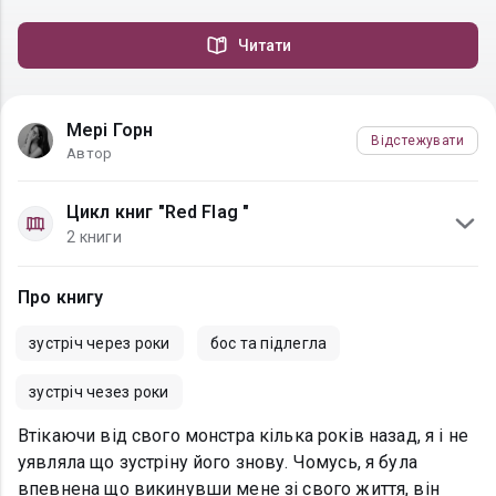
Читати
Мері Горн
Відстежувати
Автор
Цикл книг "Red Flag "
2 книги
Про книгу
зустріч через роки
бос та підлегла
зустріч чезез роки
Втікаючи від свого монстра кілька років назад, я і не
уявляла що зустріну його знову. Чомусь, я була
впевнена що викинувши мене зі свого життя, він