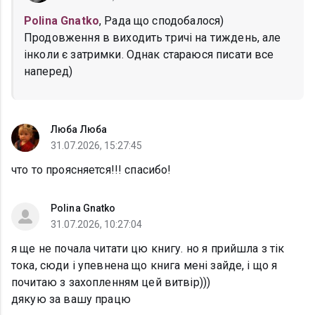
Polina Gnatko
, Рада що сподобалося)
Продовження в виходить тричі на тиждень, але
інколи є затримки. Однак стараюся писати все
наперед)
Люба Люба
31.07.2026, 15:27:45
что то проясняется!!! спасибо!
Polina Gnatko
31.07.2026, 10:27:04
я ще не почала читати цю книгу. но я прийшла з тік
тока, сюди і упевнена що книга мені зайде, і що я
почитаю з захопленням цей витвір)))
дякую за вашу працю