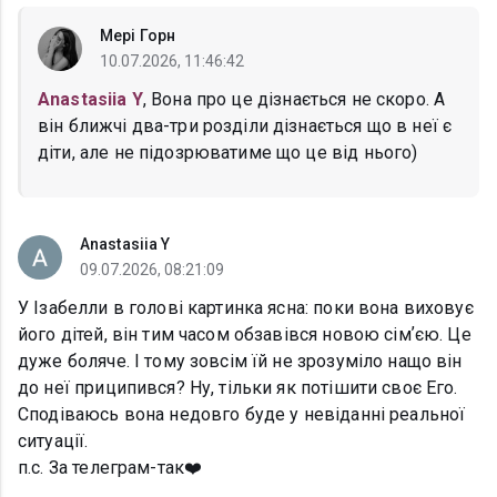
Мері Горн
10.07.2026, 11:46:42
Anastasiia Y
, Вона про це дізнається не скоро. А
він ближчі два-три розділи дізнається що в неї є
діти, але не підозрюватиме що це від нього)
Anastasiia Y
09.07.2026, 08:21:09
У Ізабелли в голові картинка ясна: поки вона виховує
його дітей, він тим часом обзавівся новою сімʼєю. Це
дуже боляче. І тому зовсім їй не зрозуміло нащо він
до неї приципився? Ну, тільки як потішити своє Его.
Сподіваюсь вона недовго буде у невіданні реальної
ситуації.
п.с. За телеграм-так❤️