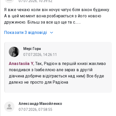
07.07.2026, 10:39:52
Я вже чекаю коли він ночує чатує біля вікон будинку.
А в цей момент вона розбирається з його новою
дружиною. Більш за все що ще та с.......
Показати
3 відповіді
Мері Горн
07.07.2026, 14:26:11
Anastasiia Y
, Так, Радіон в першій книзі жахливо
поводився з Ізабеллою але зараз в другій
дівчина добряче відіграється над ним) Все буде
далеко не просто для Радіона
Александр Манойленко
07.07.2026, 07:58:55