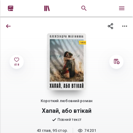


418
Короткий любовний роман
Хапай, або втікай
Повний текст
43 глав, 95 стор.
74 201