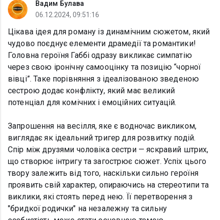
Вадим Булава
06.12.2024, 09:51:16
Цікава ідея для роману із динамічним сюжетом, який
чудово поєднує елементи драмедії та романтики!
Головна героїня Габбі одразу викликає симпатію
через свою іронічну самооцінку та позицію “чорної
вівці”. Таке порівняння з ідеалізованою зведеною
сестрою додає конфлікту, який має великий
потенціал для комічних і емоційних ситуацій.
Запрошення на весілля, яке є водночас викликом,
виглядає як ідеальний тригер для розвитку подій.
Спір між друзями чоловіка сестри — яскравий штрих,
що створює інтригу та загострює сюжет. Успіх цього
твору залежить від того, наскільки сильно героїня
проявить свій характер, опираючись на стереотипи та
виклики, які стоять перед нею. Її перетворення з
"бридкої родички" на незалежну та сильну