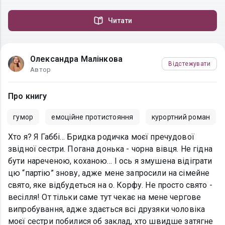
Читати
Олександра Малінкова
Відстежувати
Автор
Про книгу
гумор
емоційне протистояння
курортний роман
Хто я? Я Габбі… Бридка родичка моєї пречудової
звідної сестри. Погана донька - чорна вівця. Не гідна
бути нареченою, коханою… І ось я змушена відіграти
цю “партію” знову, адже мене запросили на сімейне
свято, яке відбудеться на о. Корфу. Не просто свято -
весілля! От тільки саме тут чекає на мене чергове
випробування, адже здається всі друзяки чоловіка
моєї сестри побилися об заклад, хто швидше затягне