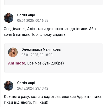
Софія Анрі
05.01.2025, 00:16:55
Сподіваюся, Аліса таки докопається до істини. Або
хоча б натякне Тео, в чому справа
Олександра Малінкова
05.01.2025, 09:18:03
Anrimoto
, Все має бути добре)
Софія Анрі
26.12.2024, 23:13:42
Кожного разу, коли в кадрі з'являється Адріан, я така:
тікай від нього, тііііікай))