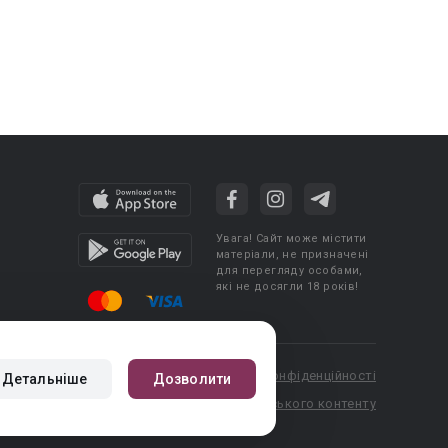
Увага! Сайт може містити
матеріали, не призначені
для перегляду особами,
які не досягли 18 років!
cy
Угода користувача
Політика конфіденційності
Детальніше
Дозволити
booknet.com
Правила публікації авторського контенту