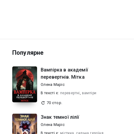
Популярне
Вампірка в академії
перевертнів. Мітка
Олена Маріс
В текcті є:
перевертні
,
вампіри
70 стор.
Знак темної лілії
Олена Маріс
В текcті є:
містика
,
сильна героїня
,