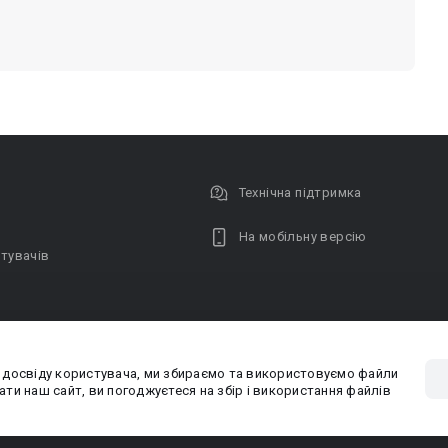
Технічна підтримка
На мобільну версію
тувачів
 досвіду користувача, ми збираємо та використовуємо файли
Privacy poli
ти наш сайт, ви погоджуєтеся на збір і використання файлів
PR-вiддiл: pr@