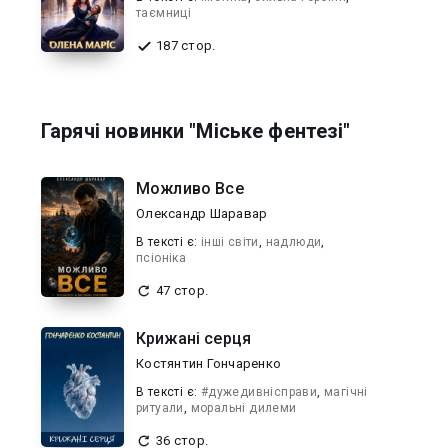
таємниці
187 стор.
Гарячі новинки "Міське фентезі"
Можливо Все
Олександр Шаравар
В текcті є:
інші світи
,
надлюди
,
псіоніка
47 стор.
Крижані серця
Костянтин Гончаренко
В текcті є:
#дужедивнісправи
,
магічні
ритуали
,
моральні дилеми
36 стор.