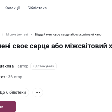
Колекції
Бібліотека
Міське фентезі
Віддай мені своє серце або міжсвітовий хаос
ені своє серце або міжсвітовий 
і
шакова
·
автор
Відстежувати
ст ·
36 стор.
До бібліотеки
ти