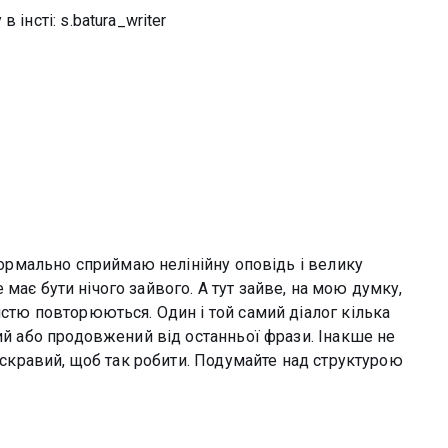
інсті: s.batura_writer
 нормально сприймаю нелінійну оповідь і велику
не має бути нічого зайвого. А тут зайве, на мою думку,
нстю повторюються. Один і той самий діалог кілька
ний або продовжений від останньої фрази. Інакше не
 яскравий, щоб так робити. Подумайте над структурою