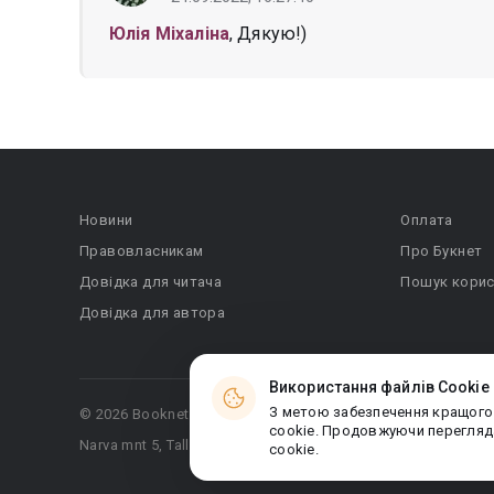
Юлія Міхаліна
, Дякую!)
Новини
Оплата
Правовласникам
Про Букнет
Довідка для читача
Пошук корис
Довідка для автора
Використання файлів Cookie
З метою забезпечення кращого
© 2026 Booknet. Всі права захищено.
cookie. Продовжуючи перегляда
Narva mnt 5, Tallinn 10117, Естонія
cookie.