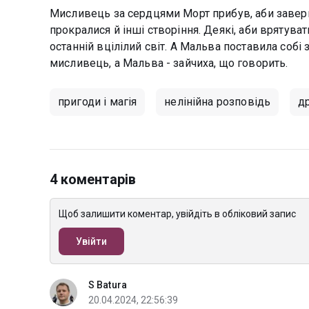
Мисливець за сердцями Морт прибув, аби заверш
прокралися й інші створіння. Деякі, аби врятуватис
останній вцілілий світ. А Мальва поставила собі 
мисливець, а Мальва - зайчиха, що говорить.
пригоди і магія
нелінійна розповідь
др
4 коментарів
Щоб залишити коментар, увійдіть в обліковий запис
Увійти
S Batura
20.04.2024, 22:56:39