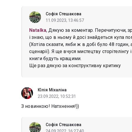
Софія Стешакова
11.09.2023, 13:46:57
Natalka
, Дякую за коментар. Перечитуючи, зро
і знаю, що в ньому й досі знайдеться купа п
(Хотіла сказати, якби ж в добі було 48 годин
сценарії). Я ще вчуся мистецтву сторітелінгу
книги будуть кращими.
Ще раз дякую за конструктивну критику
Юлія Міхаліна
23.09.2022, 10:52:31
З новинкою! Натхнення!))
Софія Стешакова
24.09.2022, 16:27:40