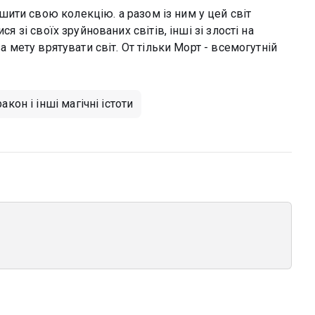
ити свою колекцію. а разом із ним у цей світ
я зі своїх зруйнованих світів, інші зі злості на
за мету врятувати світ. От тільки Морт - всемогутній
акон і інші магічні істоти