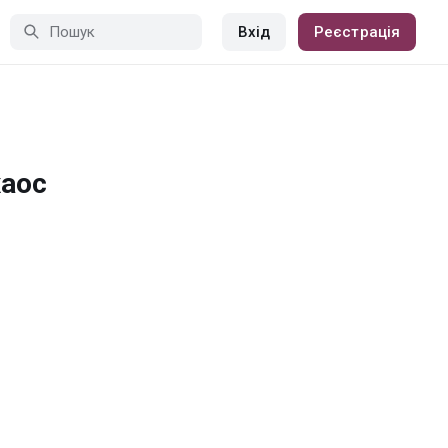
Вхід
Реєстрація
хаос