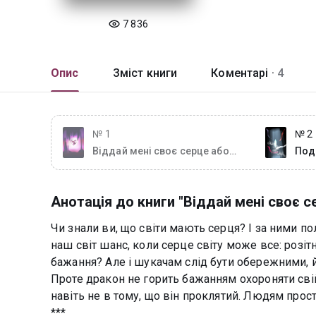
7 836
Опис
Зміст книги
Коментарі ·
4
№ 1
№ 2
Віддай мені своє серце або
Пода
міжсвітовий хаос
Каґ
Анотація до книги "Віддай мені своє с
Чи знали ви, що світи мають серця? І за ними по
наш світ шанс, коли серце світу може все: розіт
бажання? Але і шукачам слід бути обережними, 
Проте дракон не горить бажанням охороняти свій 
навіть не в тому, що він проклятий. Людям прост
***