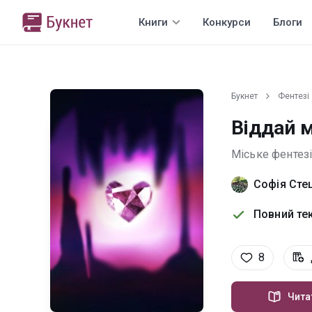
Книги
Конкурси
Блоги
Букнет
Фентезі
Віддай м
Міське фентез
Софія Сте
Повний тек
8
Чита