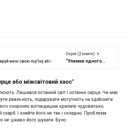
Серія (2 книги)
“Уламки одного
руй мені свою пір'їну або світ
оме
серця”
ерце або міжсвітовий хаос"
люють. Лишився останній світ і останнє серце. Чи має
нути реальність, подарувати могутність чи здійснити
його охороняє вогнедишне крилате чудовисько.
скарб. І знайти його не так і складно. Проблема
о не цікаво його шукати. Було.