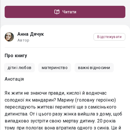
Читати
Анна Дячук
Відстежувати
Автор
Про книгу
діти і любов
материнство
важкі відносини
Анотація
Як жити не знаючи правди, кислої й водночас
солодкої як мандарин? Марину (головну героїню)
переслідують життєві перипетії ще з самісінького
дитинства. От і цього разу жінка вийшла з дому, щоб
випадково зустріти свою мертву дитину. 20 років
тому при пологах вона втратила одного з синів. Це й