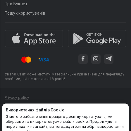
Про Букнет
Пошук користувачів
Увага! Сайт може містити матеріали, не призначені для перегляду
особами, які не досягли 18 років!
Privacy policy
Угода користувача
Використання файлів Cookie
Політика конфіденційності
З метою забезпечення кращого досвіду користувача, ми
збираємо та використовуємо файли cookie. Продовжуючи
Правила публікації авторського контенту
переглядати наш сайт, ви погоджуєтеся на збір і використання