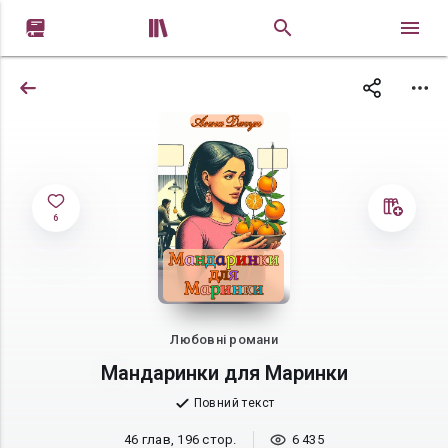


6
Любовні романи
Мандаринки для Маринки
Повний текст
46 глав, 196 стор.
6 435