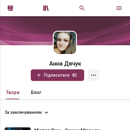


Анна Дячук
Підписатися · 82
Твори
Блог
За замовчуванням