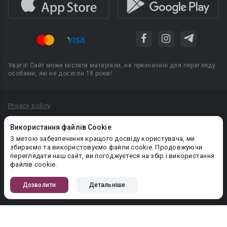
Увага! Сайт може містити матеріали, не призначені для перегляду
особами, які не досягли 18 років!
Privacy policy
Угода користувача
Використання файлів Cookie
Політика конфіденційності
З метою забезпечення кращого досвіду користувача, ми
збираємо та використовуємо файли cookie. Продовжуючи
Правила публікації авторського контенту
переглядати наш сайт, ви погоджуєтеся на збір і використання
файлів cookie.
PR-вiддiл: pr@booknet.com
Дозволити
Детальніше
© 2026 Booknet. Всі права захищено.
Narva mnt 5, Tallinn 10117, Естонія