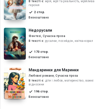
В текcті є:
мрія, мрії та реальність, мрійлива
героїня
2 стор.
Безкоштовно
Недорусали
Фентезі, Сучасна проза
В текcті є:
русалки, посейдон, квітка-корал
170 стор.
Безкоштовно
Мандаринки для Маринки
Любовні романи, Сучасна проза
В текcті є:
діти і любов, материнство, важкі
відносини
196 стор.
Безкоштовно