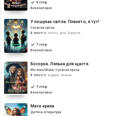
9 стор.
Безкоштовно
У пошуках світла. Плането, я тут!
Сучасна проза
В текcті є:
світло, діти, бідність
7 стор.
Безкоштовно
Босорка. Лялька для щастя.
Містика/Жахи, Сучасна проза
В текcті є:
відьма, лялька
7 стор.
Безкоштовно
Мати крила
Дитяча література