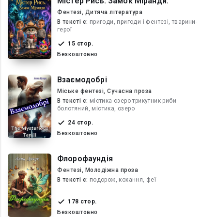
Містер Рись. Замок Міранди.
Фентезі, Дитяча література
В текcті є:
пригоди, пригоди і фентезі, тварини-
герої
15 стор.
Безкоштовно
Взаємодобрі
Міське фентезі, Сучасна проза
В текcті є:
містика озеро трикутник риби
болотяний, містика, озеро
24 стор.
Безкоштовно
Флорофаундія
Фентезі, Молодіжна проза
В текcті є:
подорож, кохання, феї
178 стор.
Безкоштовно