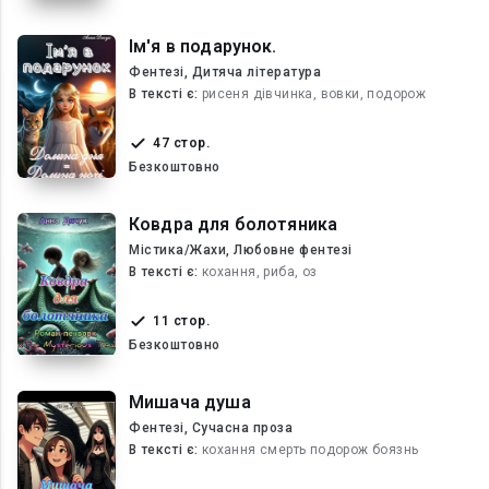
Ім'я в подарунок.
Фентезі, Дитяча література
В текcті є:
рисеня дівчинка, вовки, подорож
47 стор.
Безкоштовно
Ковдра для болотяника
Містика/Жахи, Любовне фентезі
В текcті є:
кохання, риба, оз
11 стор.
Безкоштовно
Мишача душа
Фентезі, Сучасна проза
В текcті є:
кохання смерть подорож боязнь