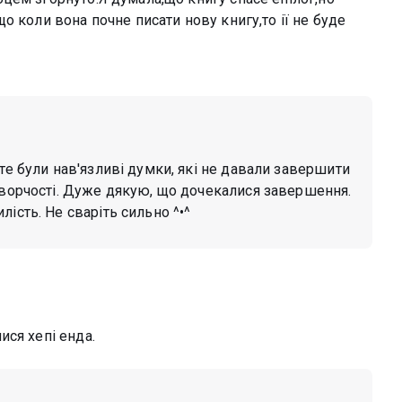
о коли вона почне писати нову книгу,то ії не буде
оте були нав'язливі думки, які не давали завершити
творчості. Дуже дякую, що дочекалися завершення.
ість. Не сваріть сильно ^•^
ся хепі енда.