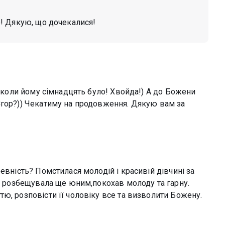
! Дякую, що дочекалися!
, коли йому сімнадцять було! Хвойда!) А до Божени
Єгор?)) Чекатиму на продовження. Дякую вам за
евність? Помстилася молодій і красивій дівчині за
на розбещувала ще юним,покохав молоду та гарну.
ю, розповісти її чоловіку все та визволити Божену.