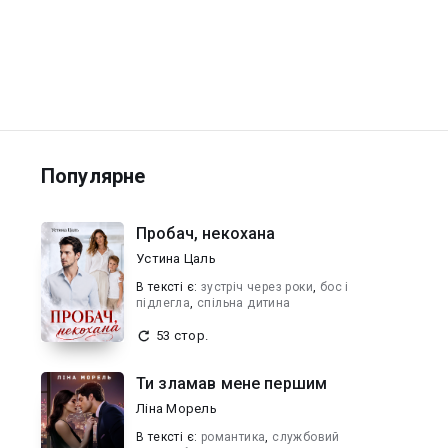
Популярне
Пробач, некохана
Устина Цаль
В текcті є:
зустріч через роки
,
бос і
підлегла
,
спільна дитина
53 стор.
Ти зламав мене першим
Ліна Морель
В текcті є:
романтика
,
службовий