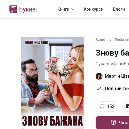
Книги
Конкурси
Блоги
Букнет
Любовні
Знову б
Сучасний люб
Мартін Шт
Повний тек
152
Чита