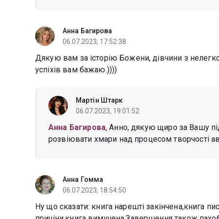
Анна Багирова
06.07.2023, 17:52:38
Дякую вам за історію Божени, дівчини з нелегкою
успіхів вам бажаю.))))
Мартін Штарк
06.07.2023, 19:01:52
Анна Багирова
, Анно, дякую щиро за Вашу 
розвіювати хмари над процесом творчості авт
Анна Гомма
06.07.2023, 18:54:50
Ну що сказати: книга нарешті закінчена,книга пи
причіни,книга вимучена.Завершення також пахоб