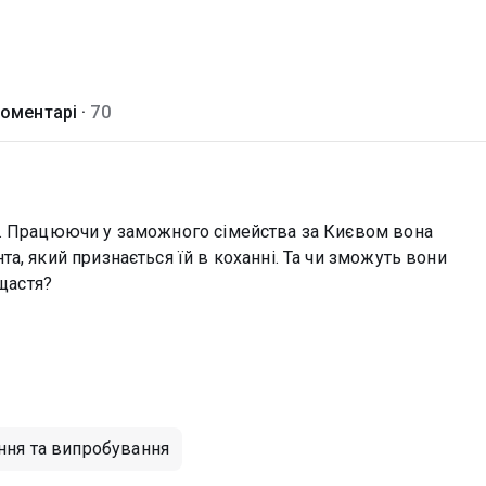
оментарі ·
70
ь. Працюючи у заможного сімейства за Києвом вона
а, який признається їй в коханні. Та чи зможуть вони
 щастя?
ння та випробування