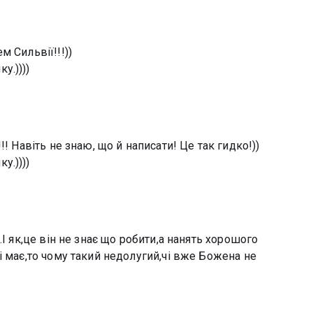
 Сильвії!!!))
у.))))
! Навіть не знаю, що й написати! Це так гидко!))
у.))))
.І як,це він не знає що робити,а нанять хорошого
і має,то чому такий недолугий,чі вже Божена не