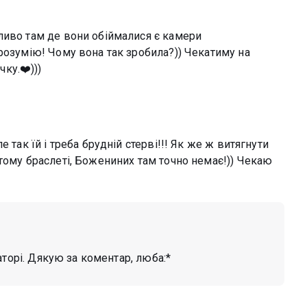
ливо там де вони обіймалися є камери
розумію! Чому вона так зробила?)) Чекатиму на
ку.❤️)))
 так їй і треба брудній стерві!!! Як же ж витягнути
тому браслеті, Божениних там точно немає!)) Чекаю
аторі. Дякую за коментар, люба:*