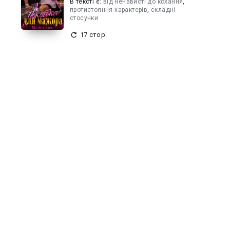
В текcті є:
від ненависті до кохання
,
протистояння характерів
,
складні
стосунки
17 стор.