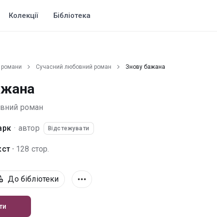
Колекції
Бібліотека
 романи
Сучасний любовний роман
Знову бажана
ажана
овний роман
арк
·
автор
Відстежувати
ст ·
128 стор.
До бібліотеки
ти