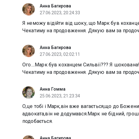
Анна Багирова
27.06.2023, 20:24:33
Я неможу відійти від шоку, що Марк був коханцем
Чекатиму на продовження. Дякую вам за продочк
Анна Багирова
27.06.2023, 02:02:11
Ого....Марк був коханцем Сильвії??? Я шокована!!
Чекатиму на продовження. Дякую вам за продочк
Анна Гомма
25.06.2023, 21:23:34
О,це тобі і Марк,він вже вагається,що до Божени
адвоката,він не додумався.Марк не бідний, грош
подобається.
Анна Багирова