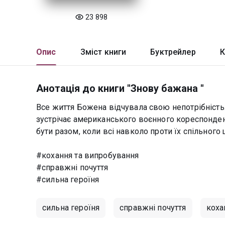
23 898
Опис
Зміст книги
Буктрейлер
К
Анотація до книги "Знову бажана "
Все життя Божена відчувала свою непотрібніст
зустрічає американського воєнного кореспондент
бути разом, коли всі навколо проти їх спільного
#кохання та випробування
#справжні почуття
#сильна героїня
сильна героїня
справжні почуття
коха