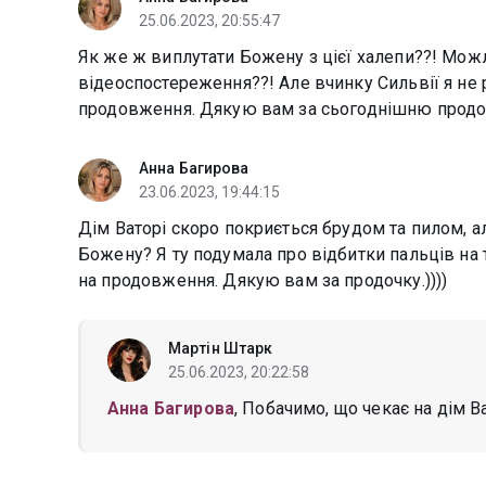
25.06.2023, 20:55:47
Як же ж виплутати Божену з цієї халепи??! Мож
відеоспостереження??! Але вчинку Сильвії я не 
продовження. Дякую вам за сьогоднішню продоч
Анна Багирова
23.06.2023, 19:44:15
Дім Ваторі скоро покриється брудом та пилом, але
Божену? Я ту подумала про відбитки пальців на 
на продовження. Дякую вам за продочку.))))
Мартін Штарк
25.06.2023, 20:22:58
Анна Багирова
, Побачимо, що чекає на дім В