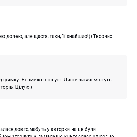
 долею, але щастя, таки, її знайшло!)) Творчих
підтримку. Безмежно ціную. Лише читачі можуть
орів. Цілую:)
салася довго,мабуть у авторки на це були
цем згорнуто.Я думала,що книгу спасе епілог,но