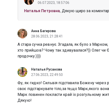
06.07.2023, 18:57:06
Наталья Петровна
, Дякую щиро за коментар
Анна Багирова
28.06.2023, 21:28:41
А стара сучка ревнує. Згадала, як було з Марком
хто прийшов? Чому так здивувалася?)) Олег чи 
продочку.))))
Наталья Русанова
27.06.2023, 22:49:50
Фу, як гидко! Сильвія підставила Божену через р
своє підстаркувате тіло,за те,що Марк,якого во
Марк повинен покласти край їх розгульному житт
Дякую!