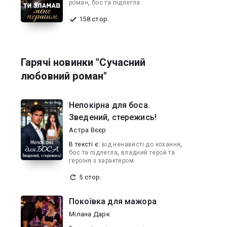
роман
,
бос та підлегла
158 стор.
Гарячі новинки "Сучасний
любовний роман"
Непокірна для боса.
Зведений, стережись!
Астра Вєєр
В текcті є:
від ненависті до кохання
,
бос та підлегла
,
владний герой та
героїня з характером
5 стор.
Покоївка для мажора
Мілана Дарк