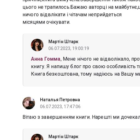
цього не трапилось.Бажаю авторці на майбутнє,щ
ничого відвлікати і чітачам неприйдеться
місяцями очікувати.
Мартін Штарк
06.07.2023, 19:00:19
Анна Гомма
, Мене нічого не відволікало, пр
книгу. Я напишу блог про свою особливість 
Книга безкоштовна, тому надіюсь на Вашу мил
Наталья Петровна
06.07.2023, 17:47:06
Вітаю з завершенням книги. Нарешті ми дочекали
Мартін Штарк