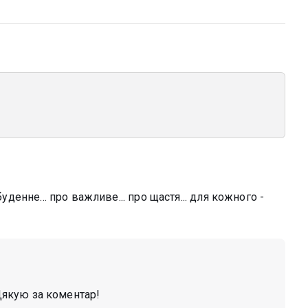
буденне... про важливе... про щастя... для кожного -
 Дякую за коментар!