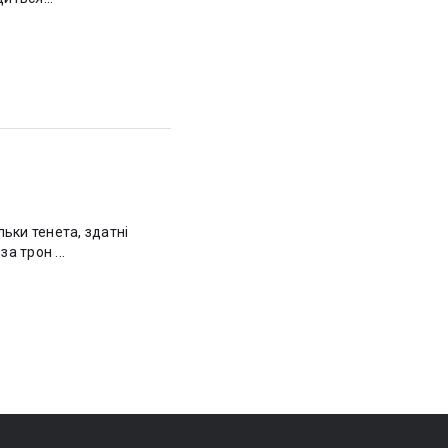
ьки тенета, здатні
ротьби за трон ...