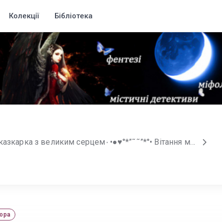
Колекції
Бібліотека
•°*”˜˜”*°•♥●•٠ Маленька казкарка з великим серцем٠•●♥°*”˜˜”*°• Вітання мої котикам ฅ • ω • ฅ Якщо ми ще з вами не знайомі, то рада всіх бачити. Я українська письменниця, авторка химерних казок — Мері Малфо ♥ Моїми фаворитами в жанрі є: містика та детектив, та не менш я люблю темне фентезі. Примари, демони, янголи та інші міфологічні істоти, усе це на сторінках моїх книг. Поки, що в моєму арсеналі, лише дві історії. І це тільки початок, тож книг буде більше. Моє письмо не ідеальне, а граматика ще гірше. Але все в моїх руках і ваших також. Підтримка автора є безцінним подарунком. Кожен ваш відгук, зірочка, репост, перегляд, будь що є двигуном творчості автора. Кожен автор радіє відгуку, як маленька дитина подарунку, і я в тому числі. Тож сподіваюся ми знайдемо один одного й будемо крокувати разом. Усіх люблю і бажаю натхнення та удачі, мур ฅ • ω • ฅ Мої котики, якщо вам подобається моя творчість, і ви не хочете пропустити новинки, підписуйтесь на мою сторінку, використовуючи кнопку «Відстежувати автора». Якщо є бажання погладити котика ฅ • ω • ฅ, то можете підбадьорити його вподобайками та коментарями.
ора