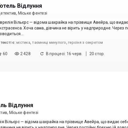
Готель Відлуння
етектив
,
Міське фентезі
врелія Вільєрс — відома шахрайка на прізвище Авейра, що видає
кстрасенса. Хоча сама, дівчина не вірить у надприродне. Через п
оводиться...
 текcті є:
містика
,
таємниці минулого
,
героїня з секретом
60
2 428
В процесі: 16 черв.
20 стор.
ель Відлуння
ктив
,
Міське фентезі
ія Вільєрс — відома шахрайка на прізвище Авейра, що видає себе
 дівчина не вірить у надприродне. Через постійну брехню їй довод