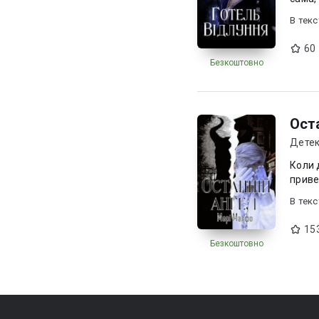
В текc
60
Безкоштовно
Ост
Дете
Коли 
В текc
15
Безкоштовно