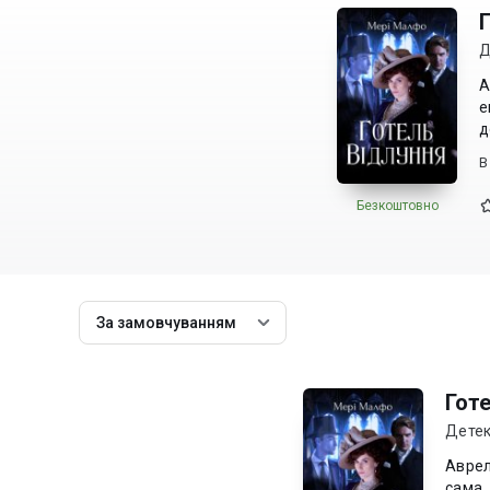
Д
А
е
д
В
Безкоштовно
За замовчуванням
Гот
Дете
Аврел
сама,