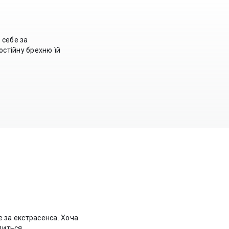
 себе за
остійну брехню їй
 за екстрасенса. Хоча
иться...