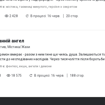
ті є:
містика
,
таємниці минулого
,
героїня з секретом
2 428
В процесі: 16 черв.
20 стор.
анній ангел
ктив
,
Містика/Жахи
демон вмирає - разом з ним гине ще чиясь душа. Залишаються тіл
привести до несподіваних наслідків. Через тисячоліття після бо
ті є:
фентезі
,
екшн
,
ангели і демони
3
18 575
В процесі: 16 черв.
188 стор.