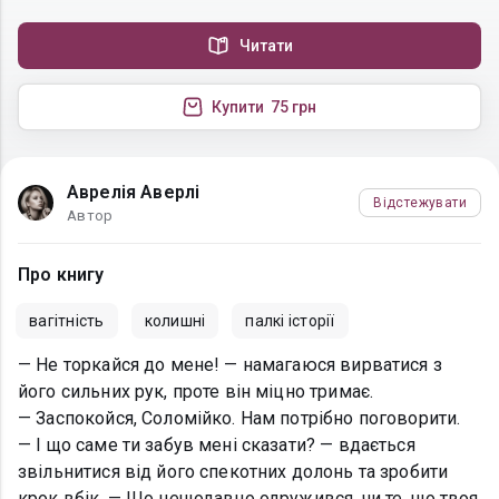
Читати
Купити
75 грн
Аврелія Аверлі
Відстежувати
Автор
Про книгу
вагітність
колишні
палкі історії
— Не торкайся до мене! — намагаюся вирватися з
його сильних рук, проте він міцно тримає.
— Заспокойся, Соломійко. Нам потрібно поговорити.
— І що саме ти забув мені сказати? — вдається
звільнитися від його спекотних долонь та зробити
крок вбік. — Що нещодавно одружився, чи те, що твоя