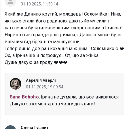
31.10.2025, 11:30:14
Який же Данило крутий, молодець! Соломійка і Ніна,
які вже стали його родиною, дають йому сили і
натхнення бути впевненішим і жорсткішим з Іриною!
Нарешті вся правда розкрилася, і Данило може бути
вільним від брехні та маніпуляцій.
Тепер лише довіра і кохання між ним і Соломійкою ❤️
Ох, а Ірина ще й погрожує... От, що за жінка...
Дуже дякую за проду ❤️❤️❤️
Аврелія Аверлі
01.11.2025, 19:09:54
Sana Boboho
, Ірина не думала, що все викрилося.
Дякую за коментарі та увагу до книги!
Олена Гушпит