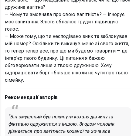
дружина вагітна?
— Чому ти змовчала про свою вагітність? — ігнорує
моє запитання. Злість обпалює груди і підвищую
голос:
— Може тому, що ти несподівано зник та заблокував
мій номер? Оскільки ти викинув мене зі свого життя,
то тепер тепер все, про що ми будемо говорити — це
інтер’єр твого будинку. Ці питання я бажаю
обговорювати лише з твоєю дружиною. Хочу
відпрацювати борг і більше ніколи не чути про твою
сімейку.
Рекомендації авторів
“Він змушений був покинути кохану дівчину та
фіктивно одружитися з іншою. Згодом чоловік
дізнається про вагітність коханої та хоче все