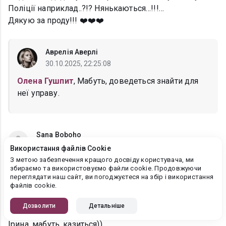
Поліції наприклад..?!? Нянькаються…!!!…
Дякую за проду!!! ❤️❤️❤️
Аврелія Аверлі
30.10.2025, 22:25:08
Олена Гушпит
, Мабуть, доведеться знайти для
неї управу.
Sana Boboho
29.10.2025, 09:31:08
Використання файлів Cookie
З метою забезпечення кращого досвіду користувача, ми
Уррра! Донечка вже з'явилась на світ! ❤️
збираємо та використовуємо файли cookie. Продовжуючи
Так мило і ніжно, що Данило приїхав до коханої за
переглядати наш сайт, ви погоджуєтеся на збір і використання
файлів cookie.
першим дзвоником, і встиг бути присутнім, щоб
підтримати Соломійку і відчути себе справжнім
Дозволити
Детальніше
татусем!
Ірина, мабуть, казиться))