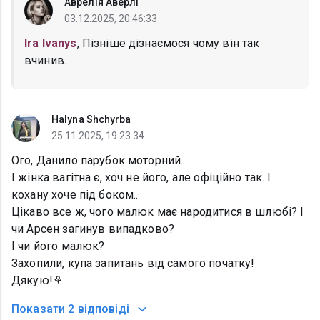
Аврелія Аверлі
03.12.2025, 20:46:33
Ira Ivanys
, Пізніше дізнаємося чому він так
вчинив.
Halyna Shchyrba
25.11.2025, 19:23:34
Ого, Данило парубок моторний.
І жінка вагітна є, хоч не його, але офіційно так. І
кохану хоче під боком..
Цікаво все ж, чого малюк має народитися в шлюбі? І
чи Арсен загинув випадково?
І чи його малюк?
Захопили, купа запитань від самого початку!
Дякую!⚘️
Показати
2 відповіді