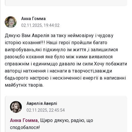
Анна Гомма
02.11.2025, 19:44:02
Дякую Вам Аврелія за таку неймовірну і чудову
історію кохання!!! Наші герої пройшли багато
випробувань,які підкинуло ім життя ,і залишилися
разом,бо кохання яке було між ними виявилося
справжнім і единим,що давало ім сили.Хочу побажати
авторці натхнення і наснаги в творчості,завжди
бадьорого настрою і нескінченної енергії в написанні
майбутніх творів.
Аврелія Аверлі
02.11.2025, 22:45:54
Анна Гомма
, Щиро дякую, радію, що
сподобалося!