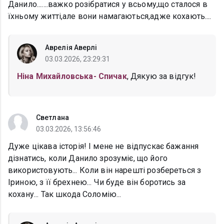
Данило.......важко розібратися у всьому,що сталося в
їхньому житті,але вони намагаються,адже кохають....
Аврелія Аверлі
03.03.2026, 23:29:31
Ніна Михайловська- Спичак
, Дякую за відгук!
Светлана
03.03.2026, 13:56:46
Дуже цікава історія! І мене не відпускає бажання
дізнатись, коли Данило зрозуміє, що його
використовують... Коли він нарешті розбереться з
Іриною, з її брехнею... Чи буде він боротись за
кохану... Так шкода Соломію...