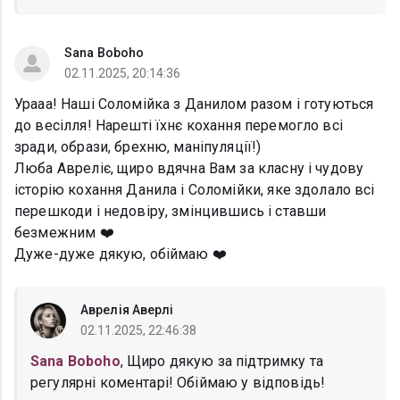
Sana Boboho
02.11.2025, 20:14:36
Урааа! Наші Соломійка з Данилом разом і готуються
до весілля! Нарешті їхнє кохання перемогло всі
зради, образи, брехню, маніпуляції!)
Люба Авреліє, щиро вдячна Вам за класну і чудову
історію кохання Данила і Соломійки, яке здолало всі
перешкоди і недовіру, змінцившись і ставши
безмежним ❤️
Дуже-дуже дякую, обіймаю ❤️
Аврелія Аверлі
02.11.2025, 22:46:38
Sana Boboho
, Щиро дякую за підтримку та
регулярні коментарі! Обіймаю у відповідь!