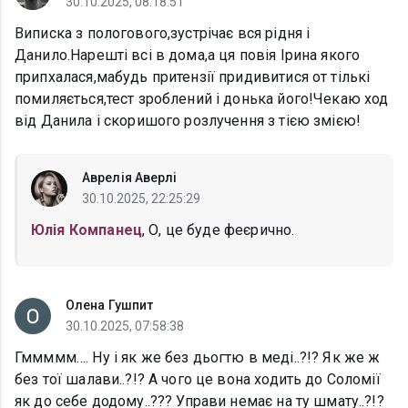
30.10.2025, 08:18:51
Виписка з пологового,зустрічає вся рідня і
Данило.Нарешті всі в дома,а ця повія Ірина якого
припхалася,мабудь притензії придивитися от тількі
помиляється,тест зроблений і донька його!Чекаю ход
від Данила і скоришого розлучення з тією змією!
Аврелія Аверлі
30.10.2025, 22:25:29
Юлія Компанец
, О, це буде феєрично.
Олена Гушпит
30.10.2025, 07:58:38
Гммммм…. Ну і як же без дьогтю в меді..?!? Як же ж
без тої шалави..?!? А чого це вона ходить до Соломії
як до себе додому..??? Управи немає на ту шмату..?!?