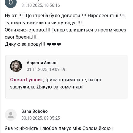
31.10.2025, 10:56:16
Ну от..!!! Що і треба було довести..!!! Нареееештіііі..!!!
Ту шмату вивели на чисту воду..!!!…
Оближися,стерво..!!! Тепер залишиться з носом через
свої брехні..!!!…
Дякую за проду!!! ❤️❤️❤️
Аврелія Аверлі
01.11.2025, 19:09:19
Олена Гушпит
, Ірина отримала те, на що
заслужила. Дякую за коментарі!
Sana Boboho
30.10.2025, 09:35:25
Яка ж ніжність і любов панує між Соломійкою і