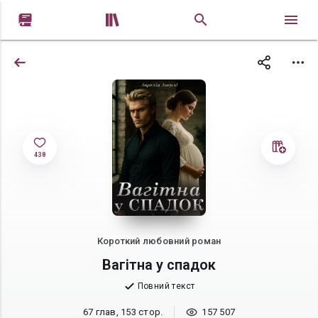


438
Короткий любовний роман
Вагітна у спадок
Повний текст
67 глав, 153 стор.
157 507