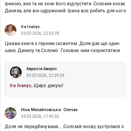
Іриною, але та не хоче його відпустити. Соломія кохає
Данила, але він одружений. Ірина все робить для ього
Ira Ivanys
03.03.2026, 22:03:39
Цікава книга з гарним сюжетом. Доля дає ще один
шанс Данилу та Соломії. Головне ним скористатися.
Аврелія Аверлі
03.03.2026, 23:29:39
Ira Ivanys
, Щиро дякую!
Ніна Михайловська- Спичак
03.03.2026, 17:45:50
Доля не передбачувана......Соломія знову зустрілася з