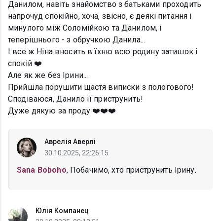
Данилом, навіть знайомство з батьками проходить
напрочуд спокійно, хоча, звісно, є деякі питання і
минулого між Соломійкою та Данилом, і
теперішнього - з обручкою Данила...
І все ж Ніна вносить в їхню всю родину затишок і
спокій ❤️
Але як же без Ірини...
Прийшла порушити щастя виписки з пологового!
Сподіваюся, Данило її приструнить!
Дуже дякую за проду ❤️❤️❤️
Аврелія Аверлі
30.10.2025, 22:26:15
Sana Boboho
, Побачимо, хто приструнить Ірину.
Юлія Компанец