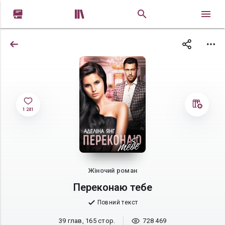


1 241
Жіночий роман
Переконаю тебе
Повний текст
39 глав, 165 стор.
728 469