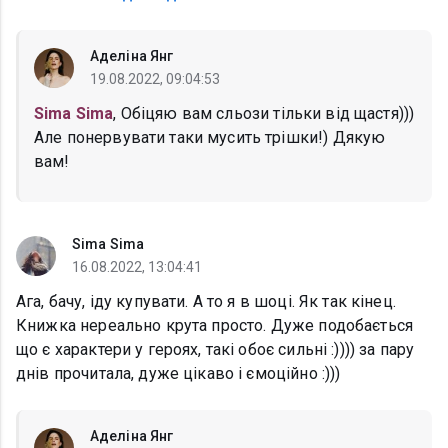
Аделіна Янг
19.08.2022, 09:04:53
Sima Sima
, Обіцяю вам сльози тільки від щастя)))
Але понервувати таки мусить трішки!) Дякую
вам!
Sima Sima
16.08.2022, 13:04:41
Ага, бачу, іду купувати. А то я в шоці. Як так кінец.
Книжка нереально крута просто. Дуже подобається
що є характери у героях, такі обоє сильні :)))) за пару
днів прочитала, дуже цікаво і ємоційно :)))
Аделіна Янг