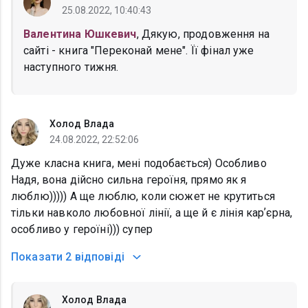
25.08.2022, 10:40:43
Валентина Юшкевич
, Дякую, продовження на
сайті - книга "Переконай мене". Її фінал уже
наступного тижня.
Холод Влада
24.08.2022, 22:52:06
Дуже класна книга, мені подобається) Особливо
Надя, вона дійсно сильна героїня, прямо як я
люблю))))) А ще люблю, коли сюжет не крутиться
тільки навколо любовної лінії, а ще й є лінія карʼєрна,
особливо у героїні))) супер
Показати
2 відповіді
Холод Влада