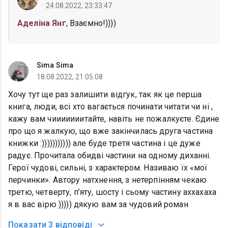
24.08.2022, 23:33:47
Аделіна Янг
, Взаємно!))))
Sima Sima
18.08.2022, 21:05:08
Хочу тут ще раз залишити відгук, так як це перша
книга, люди, всі хто вагається починати читати чи ні ,
кажу вам чииииииитайте, навіть не пожалкуєте. Єдине
про що я жалкую, що вже закінчилась друга частина
книжки :))))))))))) але буде третя частина і це дуже
радує. Прочитала обидві частини на одному диханні.
Герої чудові, сильні, з характером. Називаю їх «мої
перчинки». Автору натхнення, з нетерпінням чекаю
третю, четверту, п’яту, шосту і сьому частину аххахаха
я в вас вірю ))))) дякую вам за чудовий роман
Показати
3 відповіді