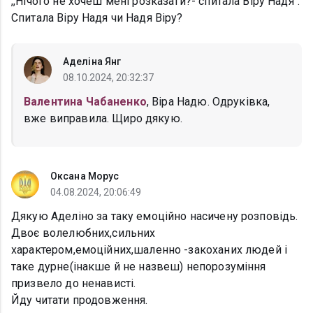
,,Нічого не хочеш мені розказати?- спитала Віру Надя".
Спитала Віру Надя чи Надя Віру?
Аделіна Янг
08.10.2024, 20:32:37
Валентина Чабаненко
, Віра Надю. Одруківка,
вже виправила. Щиро дякую.
Оксана Морус
04.08.2024, 20:06:49
Дякую Аделіно за таку емоційно насичену розповідь.
Двоє волелюбних,сильних
характером,емоційних,шаленно -закоханих людей і
таке дурне(інакше й не назвеш) непорозуміння
призвело до ненависті.
Йду читати продовження.