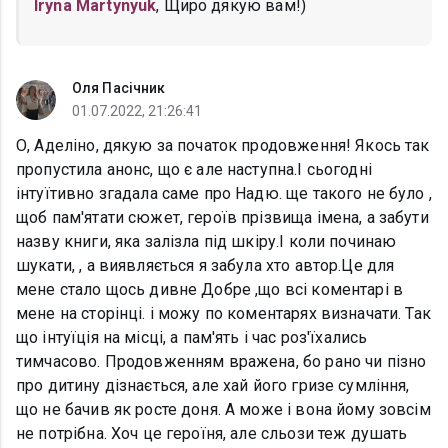
Iryna Martynyuk
, Щиро дякую вам!)
Оля Пасічник
01.07.2022, 21:26:41
О, Аделіно, дякую за початок продовження! Якось так
пропустила анонс, що є але наступна.І сьогодні
інтуїтивно згадала саме про Надю. ще такого не було ,
щоб пам'ятати сюжет, героїв прізвища імена, а забути
назву книги, яка залізла під шкіру.І коли починаю
шукати, , а виявляється я забула хто автор.Це для
мене стало щось дивне Добре ,що всі коментарі в
мене на сторінці. і можу по коментарях визначати. Так
що інтуїція на місці, а пам'ять і час роз'їхались
тимчасово. Продовженням вражена, бо рано чи пізно
про дитину дізнається, але хай його гризе сумління,
що не бачив як росте доня. А може і вона йому зовсім
не потрібна. Хоч це героїня, але сльози теж душать