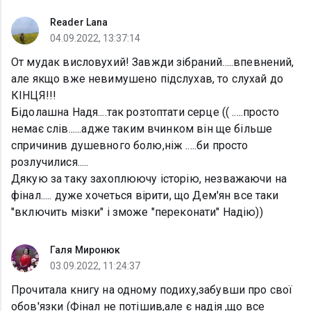
Reader Lana
04.09.2022, 13:37:14
От мудак висловухий! Завжди зібраний.....впевнений,
але якщо вже невимушено підслухав, то слухай до
КІНЦЯ!!!
Бідолашна Надя....так розтоптати серце (( .....просто
немає слів......адже таким вчинком він ще більше
спричинив душевного болю,ніж .....би просто
розлучилися.....
Дякую за таку захоплюючу історію, незважаючи на
фінал..... дуже хочеться вірити, що Дем'ян все таки
"включить мізки" і зможе "переконати" Надію))
Галя Миронюк
03.09.2022, 11:24:37
Прочитала книгу на одному подиху,забувши про свої
обов'язки (Фінал не потішив,але є надія ,що все