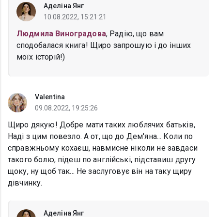
Аделіна Янг
10.08.2022, 15:21:21
Людмила Виноградова
, Радію, що вам
сподобалася книга! Щиро запрошую і до інших
моїх історій!)
Valentina
09.08.2022, 19:25:26
Щиро дякую! Добре мати таких люблячих батьків,
Наді з цим повезло. А от, що до Дем'яна... Коли по
справжньому кохаєш, навмисне ніколи не завдаси
такого болю, підеш по англійські, підставиш другу
щоку, ну щоб так... Не заслуговує він на таку щиру
дівчинку.
Аделіна Янг