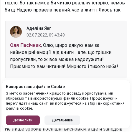
горло, бо так немов би читаю реальну історію, немов
би щ Надею провела певний. час в житті. Якось так
Аделіна Янг
02.07.2022, 09:43:49
Оля Пасічник
, Олю, щиро дякую вам за
неймовірні емоції від книги... а те, що трішки
пропустили, то ж все можна надолужити!
Приємного вам читання! Мирного і тихого неба!
Використання файлів Cookie
Оксана Мрійченко
З метою забезпечення кращого досвіду користувача, ми
01.07.2022, 14:49:24
збираємо та використовуємо файли cookie. Продовжуючи
переглядати наш сайт, ви погоджуєтеся на збір і використання
Ех... Такі серйозні наміри, такі гарячі думки, такі щирі
файлів cookie.
почуття... І все летить в прірву від одного
Дозволити
Детальніше
імпульсивного вчинку. Дем'яне, який же ти телепень!
Не лише зробив поспішні висновки, а ще й заподіяв