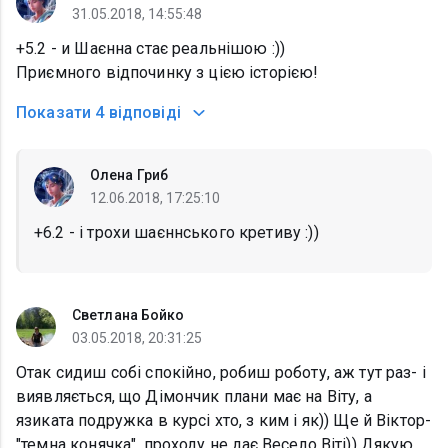
31.05.2018, 14:55:48
+5.2 - и Шаєнна стає реальнішою :))
Приємного відпочинку з цією історією!
Показати
4 відповіді
Олена Гриб
12.06.2018, 17:25:10
+6.2 - і трохи шаєннського кретиву :))
Светлана Бойко
03.05.2018, 20:31:25
Отак сидиш собі спокійно, робиш роботу, аж тут раз- і
виявляється, що Дімончик плани має на Віту, а
язиката подружка в курсі хто, з ким і як)) Ще й Віктор-
"темна конячка", проходу не дає.Весело Віті)) Дякую