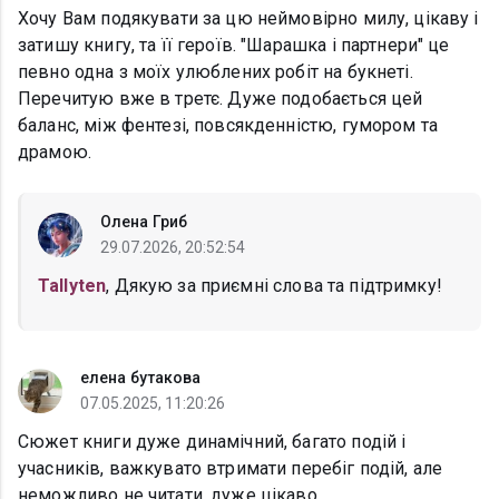
Хочу Вам подякувати за цю неймовірно милу, цікаву і
затишу книгу, та її героїв. "Шарашка і партнери" це
певно одна з моїх улюблених робіт на букнеті.
Перечитую вже в третє. Дуже подобається цей
баланс, між фентезі, повсякденністю, гумором та
драмою.
Олена Гриб
29.07.2026, 20:52:54
Tallyten
, Дякую за приємні слова та підтримку!
елена бутакова
07.05.2025, 11:20:26
Сюжет книги дуже динамічний, багато подій і
учасників, важкувато втримати перебіг подій, але
неможливо не читати, дуже цікаво