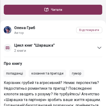
Читати
Олена Гриб
Відстежувати
Автор
Цикл книг "Шарашка"
2 книги
Про книгу
попаданці
кохання та пригоди
гумор
Керівник грубий та агресивний? Немає перспектив?
Недостатньо романтики та пригод? Повсякденні
клопоти зводять з розуму? Не турбуйтесь! Агентство
«Шарашка та партнери» зробить ваше життя кращим.
Готівковий\безготівковий розрахунок, приймається