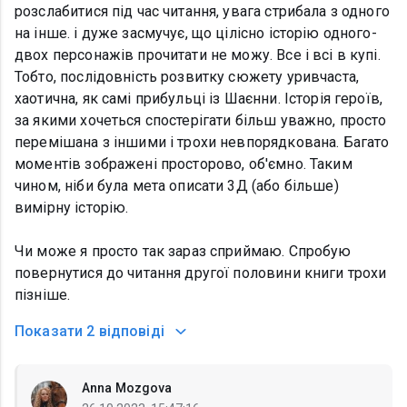
розслабитися під час читання, увага стрибала з одного
на інше. і дуже засмучує, що цілісно історію одного-
двох персонажів прочитати не можу. Все і всі в купі.
Тобто, послідовність розвитку сюжету уривчаста,
хаотична, як самі прибульці із Шаєнни. Історія героїв,
за якими хочеться спостерігати більш уважно, просто
перемішана з іншими і трохи невпорядкована. Багато
моментів зображені просторово, об'ємно. Таким
чином, ніби була мета описати 3Д (або більше)
вимірну історію.
Чи може я просто так зараз сприймаю. Спробую
повернутися до читання другої половини книги трохи
пізніше.
Показати
2 відповіді
Anna Mozgova