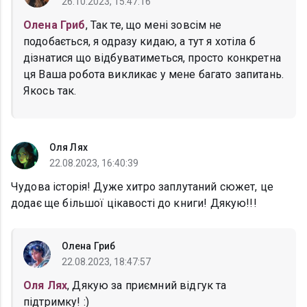
26.10.2023, 15:47:16
Олена Гриб
, Так те, що мені зовсім не
подобається, я одразу кидаю, а тут я хотіла б
дізнатися що відбуватиметься, просто конкретна
ця Ваша робота викликає у мене багато запитань.
Якось так.
Оля Лях
22.08.2023, 16:40:39
Чудова історія! Дуже хитро заплутаний сюжет, це
додає ще більшої цікавості до книги! Дякую!!!
Олена Гриб
22.08.2023, 18:47:57
Оля Лях
, Дякую за приємний відгук та
підтримку! :)