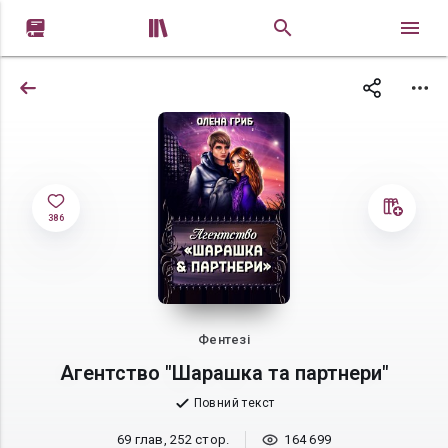


386
Фентезі
Агентство "Шарашка та партнери"
Повний текст
69 глав, 252 стор.
164 699