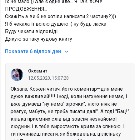
їх не мало:)) Але є одне але... Я ТАК ХОЧУ
ПРОДОВЖЕННЯ...
Скажіть а ви б не хотіли написати 2 частину?)))
Я б чекала її всією душею :( ну будь ласка
Буду чекати відповіді
Дякую за таку чудову книгу
Показати
6 відповідей
Оксамит
12.05.2020, 15:07:28
Oksana, Кожен читач, його коментар—для мене
дуже важливий!!!! Іноді, коли натхнення немає, і
вже думаєш "ну нема" зірочки", ніхто ніяк не
реагує, мабуть, не треба писати далі". А тоді "Бац!"
кілька приємних слів від зовсім незнайомої
людини, і в тебе виростають крила за спиною. І
ти починаєш писати, як божевільна, цілісіньку