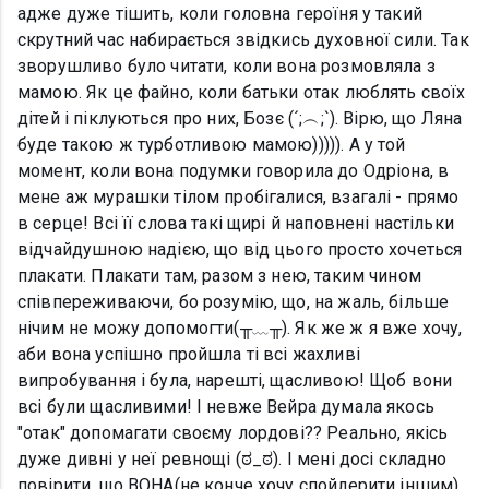
адже дуже тішить, коли головна героїня у такий
скрутний час набирається звідкись духовної сили. Так
зворушливо було читати, коли вона розмовляла з
мамою. Як це файно, коли батьки отак люблять своїх
дітей і піклуються про них, Бозє (´;︵;`). Вірю, що Ляна
буде такою ж турботливою мамою))))). А у той
момент, коли вона подумки говорила до Одріона, в
мене аж мурашки тілом пробігалися, взагалі - прямо
в серце! Всі її слова такі щирі й наповнені настільки
відчайдушною надією, що від цього просто хочеться
плакати. Плакати там, разом з нею, таким чином
співпереживаючи, бо розумію, що, на жаль, більше
нічим не можу допомогти(╥﹏╥). Як же ж я вже хочу,
аби вона успішно пройшла ті всі жахливі
випробування і була, нарешті, щасливою! Щоб вони
всі були щасливими! І невже Вейра думала якось
"отак" допомагати своєму лордові?? Реально, якісь
дуже дивні у неї ревнощі (ಠ_ಠ). І мені досі складно
повірити, що ВОНА(не конче хочу спойлерити іншим)