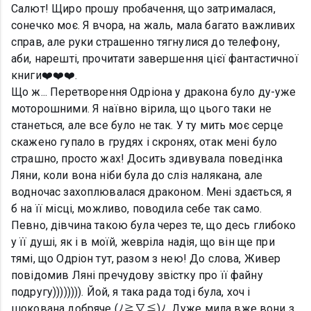
Салют! Щиро прошу пробачення, що затрималася,
сонечко моє. Я вчора, на жаль, мала багато важливих
справ, але руки страшенно тягнулися до телефону,
аби, нарешті, прочитати завершення цієї фантастичної
книги❤️❤️❤️.
Що ж... Перетворення Одріона у дракона було ду-уже
моторошними. Я наївно вірила, що цього таки не
станеться, але все було не так. У ту мить моє серце
скажено гупало в грудях і скронях, отак мені було
страшно, просто жах! Досить здивувала поведінка
Ляни, коли вона ніби була до сліз налякана, але
водночас захоплювалася драконом. Мені здається, я
б на її місці, можливо, поводила себе так само.
Певно, дівчина такою була через те, що десь глибоко
у її душі, як і в моїй, жевріла надія, що він ще при
тямі, що Одріон тут, разом з нею! До слова, Живер
повідомив Ляні пречудову звістку про її файну
подругу)))))))). Йой, я така рада тоді була, хоч і
шокована добряче (ﾉ≧∇≦)ﾉ. Дуже мила вже вони з