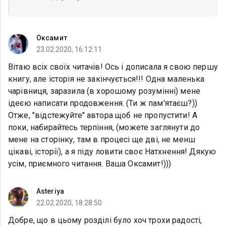
Оксамит
23.02.2020, 16:12:11
Вітаю всіх своїх читачів! Ось і дописала я свою першу
книгу, але історія не закінчується!!! Одна маленька
чарівниця, заразила (в хорошому розумінні) мене
ідеєю написати продовження. (Ти ж пам'ятаєш?))
Отже, "відстежуйте" автора щоб не пропустити! А
поки, набирайтесь терпіння, (можете заглянути до
мене на сторінку, там в процесі ще дві, не менш
цікаві, історії), а я піду ловити своє Натхнення! Дякую
усім, приємного читання. Ваша Оксамит!)))
Asteriya
22.02.2020, 18:28:50
Добре, що в цьому розділі було хоч трохи радості,