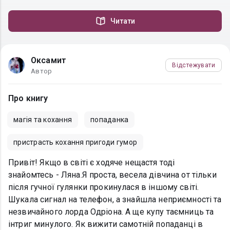
Читати
Оксамит
Відстежувати
Автор
Про книгу
магія та кохання
попаданка
пристрасть кохання пригоди гумор
Привіт! Якщо в світі є ходяче нещастя тоді
знайомтесь - Ляна.Я проста, весела дівчина от тільки
після гучної гулянки прокинулася в іншому світі.
Шукала сигнал на телефон, а знайшла неприємності та
незвичайного лорда Одріона. А ще купу таємниць та
інтриг минулого. Як вижити самотній попаданці в