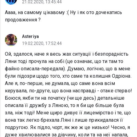
21.02.2020, 13:45:44
Аааа, на самому цікавому :( Ну і як ото дочекатись
продовження ?
Asteriya
19.02.2020, 17:52:44
Ой, здалося, наче я весь жах ситуації і безпорадність
Ляни тоді прочула на собі (це означає, що ти там то
файно описала-передала). Думаю, логічно, що в мене
були підозри щодо того, хто саме та колишня Одріона.
Але я, по-перше, не думала, що саме вона всім
керувала, по-друге, що вона насправді - отаке стерво!
Боюся, якби ти на початку (чи ще десь) детальніше
описала її дружбу з Ляною, то я би ще більше була
зла, ніж тоді! Мене щиро дивує її лицемірство і те, що
вона так легко брехала Ляні і лише прикидалася її
подругою. Як підло, чорт, як же ж це низько! Чесно, я
дуже хвилювалися за дівчину, коли та на неї напала,