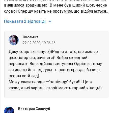
виявилася зрадницею! В мене був щирий шок, чесне
слово! Спершу навіть не зрозуміла, що відбувається...
Показати
2 відповіді
Оксамит
22.02.2020, 19:36:46
Дякую, що заглянула))Радію з того, що змогла,
цією історією, зачіпити)! Вейра складний
персонаж. Вона дійсно врятувала Одріона і тому
захищала його від усього злого(правда, бачила
все на свій лад)
Можу сказати одне—"хепіенду" бути!!! Це ж
казка, а всі чарівні історії мають гарний кінець!)
Виктория Сивочуб