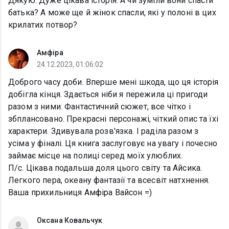
Дякую. Дуже цікава історія. А чи зуміли вони спасти
батька? А може ще й жінок спасли, які у полоні в цих
крилатих потвор?
Амфіра
24.12.2023, 01:06:02
Доброго часу доби. Вперше мені шкода, що ця історія
добігла кінця. Здається ніби я пережила ці пригоди
разом з ними. Фантастичний сюжет, все чітко і
збплансовано. Прекрасні персонажі, чіткий опис та їхі
характери. Здивувала розв'язка. І раділа разом з
усіма у фіналі. Ця книга заслуговує на увагу і почесно
займає місце на полиці серед моїх улюблих.
П/с. Цікава подальша доля цього світу та Айсика.
Легкого пера, океану фантазії та всесвіт натхнення.
Ваша прихильниця Амфіра Вайсон =)
Оксана Ковальчук