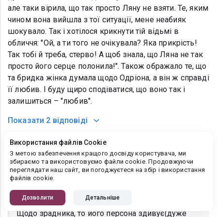
але таки вірила, що так просто Ляну не взяти. Те, яким
чином вона вийшла з тої ситуації, мене неабияк
шокувало. Так і хотілося крикнути тій відьмі в
обличчя: "Ой, а ти того не очікувала? Яка прикрість!
Так тобі й треба, стерво! А щоб знала, що Ляна не так
просто його серце полонила!". Також ображало те, що
та бридка жінка думала щодо Одріона, а він ж справді
її любив. І буду щиро сподіватися, що воно так і
залишиться – "любив".
Показати
2 відповіді
Використання файлів Cookie
Оксамит
З метою забезпечення кращого досвіду користувача, ми
збираємо та використовуємо файли cookie. Продовжуючи
19.02.2020, 18:55:50
переглядати наш сайт, ви погоджуєтеся на збір і використання
Привітик, моя чарівничко! Здається моїм
файлів cookie.
"опискам" кінця-краю немає((і граблі наб'ють
Дозволити
Детальніше
чимало гуль мені. Правильний перший варіант.
Щодо зрадника, то його персона здивує(дуже