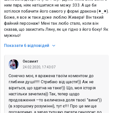
ним пара, ніяк натішитися не можу :333. А ще би
хотілося побачити його самого у формі дракона (✷‿✷).
Боже, я все ж таки дуже люблю Живера! Він такий
файний персонаж! Мені так любо стало, коли він
сказав, що захистить Ляну, як це гідно з його боку! Як
мужньо!
Показати
6 відповідей
Оксамит
24.02.2020, 17:43:07
Сонечко моє, я вражена твоїм коментом до
глибини душі!!!! Стрибаю від щастя!)) Аж не
віриться, що здатна на таке!)) Що, моя історія
настільки зачепила)) Так, тепер щодо
продовження —то величезна доля твоєї "вини"))
(в хорошому розумінні), тут є!!! Про це ми ще
поговоримо, а зараз тупцяю писати синопсис до