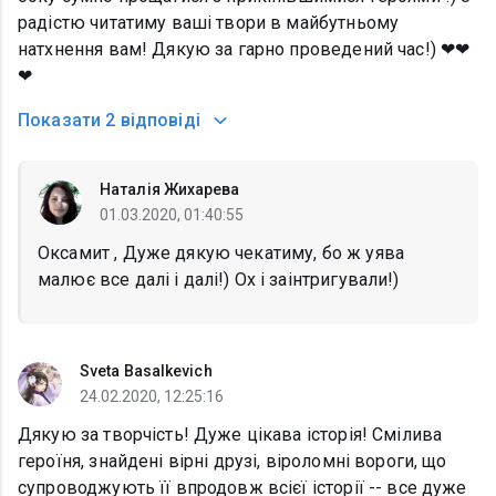
радістю читатиму ваші твори в майбутньому
натхнення вам! Дякую за гарно проведений час!) ❤❤
❤
Показати
2 відповіді
Наталія Жихарева
01.03.2020, 01:40:55
Оксамит , Дуже дякую чекатиму, бо ж уява
малює все далі і далі!) Ох і заінтригували!)
Sveta Basalkevich
24.02.2020, 12:25:16
Дякую за творчість! Дуже цікава історія! Смілива
героїня, знайдені вірні друзі, віроломні вороги, що
супроводжують її впродовж всієї історії -- все дуже