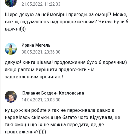
21.05.2022, 11:22:33
Щиро дякую за неймовірні пригоди, за емоції! Може,
все ж, задумаєтесь над продовженням? Читачі були б
вдячні!)))
Ирина Мегель
30.05.2021, 23:36:00
дякую! книга цікава! продовження було б доречним)
якщо раптом вирішити продовжити - із
задоволенням прочитаю!
Юлианна Богдан- Козловська
14.04.2021, 20:03:30
ну що ж ви робите я так не переживала давно а
наревілась скільки, а ще багато чого відчувала, це
такі ємоції що їх не можна передати, де, де
продовження?)))))