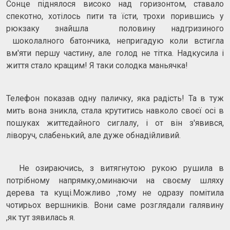
Сонце піднялося високо над горизонтом, ставало
спекотно, хотілось пити та їсти, трохи порившись у
рюкзаку знайшла половину надгризиного
шоколалного батончика, непригадую коли встигла
вм'яти першу частину, але голод не тітка. Надкусила і
життя стало кращим! Я таки солодка маньячка!
Телефон показав одну паличку, яка радість! Та в туж
мить вона зникла, стала крутитись навколо своєї осі в
пошуках життєдайного сиглалу, і от він з'явився,
ліворуч, слабенький, але дуже обнадійливий.
Не озираючись, з витягнутою рукою рушила в
потрібному напрямку,оминаючи на своєму шляху
дерева та кущі.Можливо ,тому не одразу помітила
чотирьох вершників. Вони саме розглядали галявину
,як тут зявилась я.