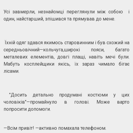
Усі завмерли, незнайомці переглянули між собою і
один, найстарший, зпішився та прямував до мене.
Їхній одяг здався якимось старовинним і був схожий на
середньовічний—кольчуга,широкі пояси, багато
металевих елементів, довгі плащі, навіть мечі були.
Мабуть косплейщики якісь, їх зараз чимало бігає
лісами.
"Досить детально продумані костюми у цих
чоловіків"—промайнуло в голові. Може варто
попросити допомоги.
—Всім привіт! —активно помахала телефоном.