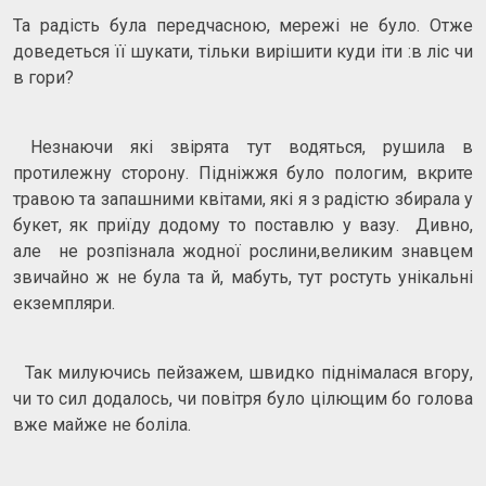
Та радість була передчасною, мережі не було. Отже
доведеться її шукати, тільки вирішити куди іти :в ліс чи
в гори?
Незнаючи які звірята тут водяться, рушила в
протилежну сторону. Підніжжя було пологим, вкрите
травою та запашними квітами, які я з радістю збирала у
букет, як приїду додому то поставлю у вазу. Дивно,
але не розпізнала жодної рослини,великим знавцем
звичайно ж не була та й, мабуть, тут ростуть унікальні
екземпляри.
Так милуючись пейзажем, швидко піднімалася вгору,
чи то сил додалось, чи повітря було цілющим бо голова
вже майже не боліла.