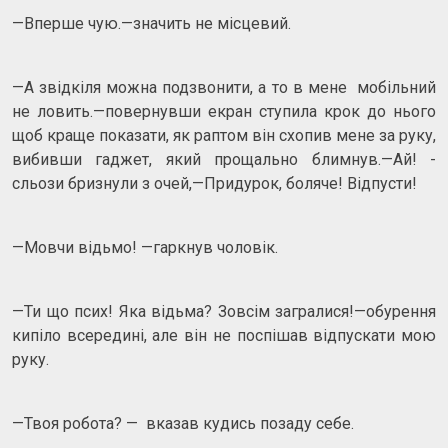
—Вперше чую.—значить не місцевий.
—А звідкіля можна подзвонити, а то в мене мобільний
не ловить.—повернувши екран ступила крок до нього
щоб краще показати, як раптом він схопив мене за руку,
вибивши гаджет, який прощально блимнув.—Ай! -
сльози бризнули з очей,—Придурок, боляче! Відпусти!
—Мовчи відьмо! —гаркнув чоловік.
—Ти що псих! Яка відьма? Зовсім загралися!—обурення
кипіло всередині, але він не поспішав відпускати мою
руку.
—Твоя робота? — вказав кудись позаду себе.