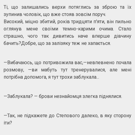
Ті, що залишались верхи потяглись за зброю та їх
зупинив чоловік, що вже стояв зовсім поруч.
Високий, міцно збитий, років тридцяти п'яти, він пильно
оглянув мене своїми темно-карими очима. Стало
страшно, чого так дивитись наче вперше дівчину
бачить?Добре, що за залізяку теж не хапається.
—Вибачаюсь, що потривожила вас,—невпевнено почала
розмову, —ви мабуть тут тренерувалися, але мені
потрібна допомога, я тут трохи заблукала...
—Заблукала? — брови незнайомця злегка піднялися.
—Так, не підкажете до Степового далеко, в яку сторону
іти?