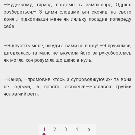
—Будь-кому, гаразд поїдемо в замок,лорд Одріон
розбереться.— З цими словами він скочив на свого
коня ,і підхопивши мене як ляльку посадив попереду
себе.
—Відпустіть мене, нікуди з вами не поїду! —Я пручалась,
штовхалась та мало не вкусила його за руку,боролась
як могла, хоч розуміла що шансів нуль.
—Канер, —промовив хтось з супроводжуючих- та вона
не відьма, а просто скажена!—Роздався грубий
чоловічий регіт.

1
2
3
4