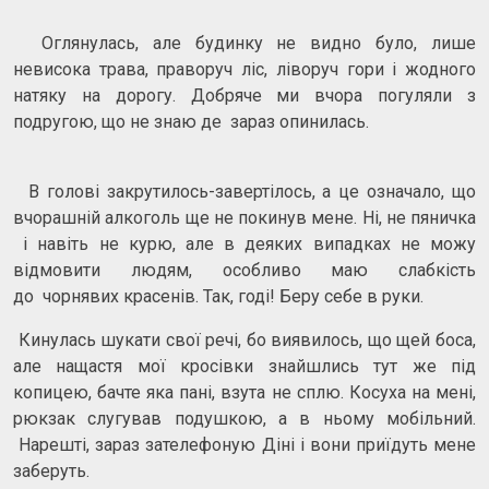
Оглянулась, але будинку не видно було, лише
невисока трава, праворуч ліс, ліворуч гори і жодного
натяку на дорогу. Добряче ми вчора погуляли з
подругою, що не знаю де зараз опинилась.
В голові закрутилось-завертілось, а це означало, що
вчорашній алкоголь ще не покинув мене. Ні, не пяничка
і навіть не курю, але в деяких випадках не можу
відмовити людям, особливо маю слабкість
до чорнявих красенів. Так, годі! Беру себе в руки.
Кинулась шукати свої речі, бо виявилось, що щей боса,
але нащастя мої кросівки знайшлись тут же під
копицею, бачте яка пані, взута не сплю. Косуха на мені,
рюкзак слугував подушкою, а в ньому мобільний.
Нарешті, зараз зателефоную Діні і вони приїдуть мене
заберуть.