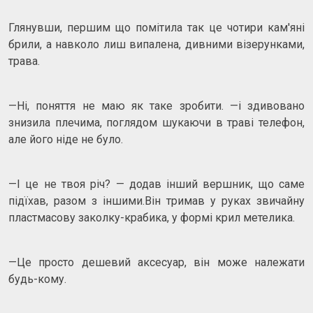
Глянувши, першим що помітила так це чотири кам'яні
брили, а навколо лиш випалена, дивними візерунками,
трава.
—Ні, поняття не маю як таке зробити. —і здивовано
знизила плечима, поглядом шукаючи в траві телефон,
але його ніде не було.
—І це не твоя річ? — додав інший вершник, що саме
підїхав, разом з іншими.Він тримав у руках звичайну
пластмасову заколку-крабика, у формі крил метелика.
—Це просто дешевий аксесуар, він може належати
будь-кому.