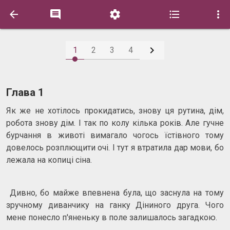






1
2
3
4
Глава 1
Як же не хотілось прокидатись, знову ця рутина, дім,
робота знову дім. І так по колу кілька років. Але гучне
бурчання в животі вимагало чогось їстівного тому
довелось розплющити очі. І тут я втратила дар мови, бо
лежала на копиці сіна.
Дивно, бо майже впевнена була, що заснула на тому
зручному диванчику на ганку Діниного друга. Чого
мене понесло п'яненьку в поле залишалось загадкою.