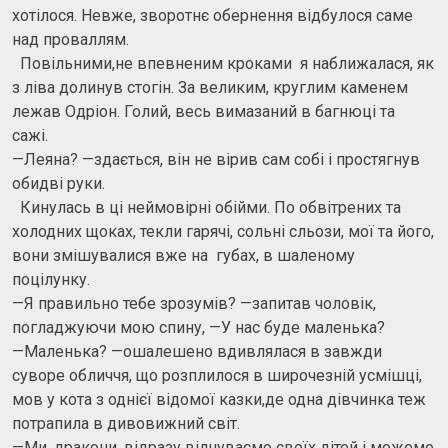
хотілося. Невже, зворотнє обернення відбулося саме
над проваллям.
Повільними,не впевненим кроками я наближалася, як
з ліва долинув стогін. За великим, круглим каменем
лежав Одріон. Голий, весь вимазаний в багнюці та
сажі.
—Леяна? —здається, він не вірив сам собі і простягнув
обидві руки.
Кинулась в ці неймовірні обійми. По обвітрених та
холодних щоках, текли гарячі, сольні сльози, мої та його,
вони змішувалися вже на губах, в шаленому
поцілунку.
—Я правильно тебе зрозумів? —запитав чоловік,
погладжуючи мою спину, —У нас буде маленька?
—Маленька? —ошалешено вдивлялася в завжди
суворе обличчя, що розплилося в широчезній усмішці,
мов у кота з однієї відомої казки,де одна дівчинка теж
потрапила в дивовижний світ.
—Ми, дракони, відразу відчуваємо своїх дітей і можемо