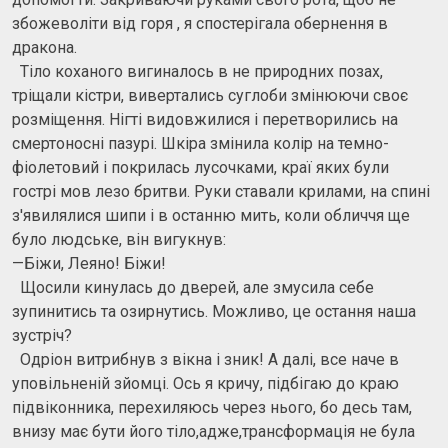
збожеволіти від горя , я спостерігала обернення в
дракона.
Тіло коханого вигиналось в не природних позах,
тріщали кістри, вивертались суглоби змінюючи своє
розміщення. Нігті видовжилися і перетворились на
смертоносні пазурі. Шкіра змінила колір на темно-
фіолетовий і покрилась лусочками, краї яких були
гострі мов лезо бритви. Руки ставали крилами, на спині
з'явилялися шипи і в останню мить, коли обличчя ще
було людське, він вигукнув:
—Біжи, Леяно! Біжи!
Щосили кинулась до дверей, але змусила себе
зупинитись та озирнутись. Можливо, це остання наша
зустріч?
Одріон витрибнув з вікна і зник! А далі, все наче в
уповільненій зйомці. Ось я кричу, підбігаю до краю
підвіконника, перехиляюсь через нього, бо десь там,
внизу має бути його тіло,адже,трансформація не була