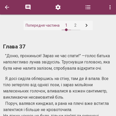






1
2
Попередня частина
Глава 37
"Доню, прокинься! Зараз не час спати!" —голос батька
наполегливо лунав звідусіль. Труснувши головою, яка
була наче налита залізом, спробувала відкрити очі.
Я досі сиділа обпершись на стіну, там де й впала. Все
тіло зетерпло від однієї пози, і зараз мільйони
малесеньких голочок, впивалися в кожен сантиметр,
викликаючи несамовитий біль.
Поруч, валявся кинджал, а рана на плечі вже встигла
запектися і більше не кровоточила.
На ліжку нікого не було, тільки зім'яті та скручені