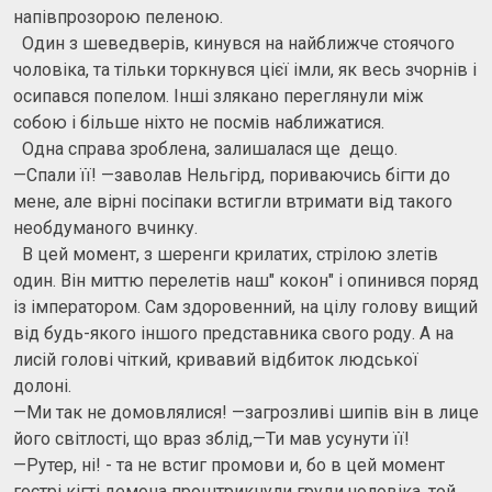
напівпрозорою пеленою.
Один з шеведверів, кинувся на найближче стоячого
чоловіка, та тільки торкнувся цієї імли, як весь зчорнів і
осипався попелом. Інші злякано переглянули між
собою і більше ніхто не посмів наближатися.
Одна справа зроблена, залишалася ще дещо.
—Спали її! —заволав Нельгірд, пориваючись бігти до
мене, але вірні посіпаки встигли втримати від такого
необдуманого вчинку.
В цей момент, з шеренги крилатих, стрілою злетів
один. Він миттю перелетів наш" кокон" і опинився поряд
із імператором. Сам здоровенний, на цілу голову вищий
від будь-якого іншого представника свого роду. А на
лисій голові чіткий, кривавий відбиток людської
долоні.
—Ми так не домовлялися! —загрозливі шипів він в лице
його світлості, що враз зблід,—Ти мав усунути її!
—Рутер, ні! - та не встиг промови и, бо в цей момент
гострі кігті демона проштрикнули груди чоловіка, той