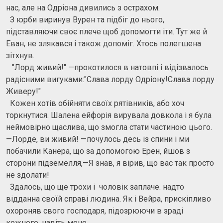
нас, але на Одріона дивились з острахом.
З юрби виринув Вурен та підбіг до нього,
підставляючи своє плече щоб допомогти іти. Тут же й
Еван, не злякався і також допоміг. Хтось полегшена
зітхнув.
"Лорд живий!" —прокотилося в натовпі і відізвалось
радісними вигуками:"Слава лорду Одріону!Слава лорду
Живеру!"
Кожен хотів обійняти своїх рятівників, або хоч
торкнутися. Шалена ейфорія вирувала довкола і я була
неймовірно щаслива, що змогла стати частиною цього.
—Лорде, ви живий! —почулось десь із спини і ми
побачили Канера, що за допомогою Ерен, йшов з
сторони підземелля,—Я знав, я вірив, що вас так просто
не здолати!
Здалось, що ще трохи і чоловік заплаче. надто
відданна своїй справі людина. Як і Вейра, прискіпливо
охороняв свого господаря, підозрюючи в зраді
кожного, навіть мене.