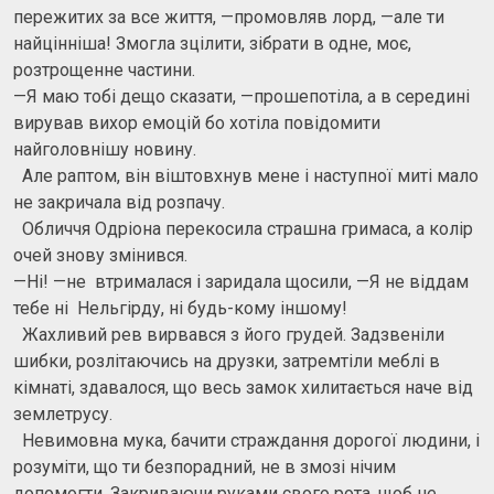
пережитих за все життя, —промовляв лорд, —але ти
найцінніша! Змогла зцілити, зібрати в одне, моє,
розтрощенне частини.
—Я маю тобі дещо сказати, —прошепотіла, а в середині
вирував вихор емоцій бо хотіла повідомити
найголовнішу новину.
Але раптом, він віштовхнув мене і наступної миті мало
не закричала від розпачу.
Обличчя Одріона перекосила страшна гримаса, а колір
очей знову змінився.
—Ні! —не втрималася і заридала щосили, —Я не віддам
тебе ні Нельгірду, ні будь-кому іншому!
Жахливий рев вирвався з його грудей. Задзвеніли
шибки, розлітаючись на друзки, затремтіли меблі в
кімнаті, здавалося, що весь замок хилитається наче від
землетрусу.
Невимовна мука, бачити страждання дорогої людини, і
розуміти, що ти безпорадний, не в змозі нічим
допомогти. Закриваючи руками свого рота, щоб не