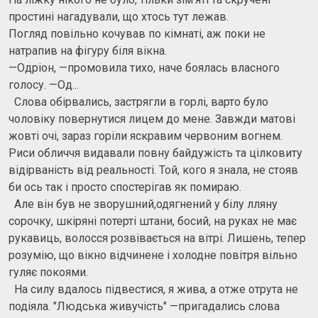
простині нагадували, що хтось тут лежав.
Погляд повільно кочував по кімнаті, аж поки не
натрапив на фігуру біля вікна.
—Одріон, —промовила тихо, наче боялась власного
голосу. —Од...
Слова обірвались, застрягли в горлі, варто було
чоловіку повернутися лицем до мене. Завжди матові
жовті очі, зараз горіли яскравим червоним вогнем.
Риси обличчя видавали повну байдужість та цілковиту
відірваність від реальності. Той, кого я знала, не стояв
би ось так і просто спостерігав як помираю.
Але він був не зворушний,одягнений у білу лляну
сорочку, шкіряні потерті штани, босий, на руках не має
рукавиць, волосся розвівається на вітрі. Лишень, тепер
розумію, що вікно відчинене і холодне повітря вільно
гуляє покоями.
На силу вдалось підвестися, я жива, а отже отрута не
подіяла. "Людська живучість" —пригадались слова