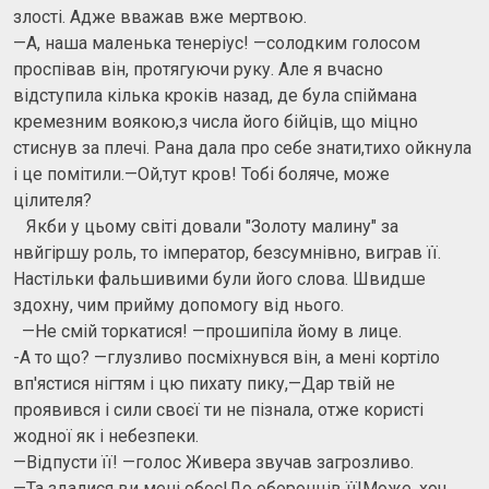
злості. Адже вважав вже мертвою.
—А, наша маленька тенеріус! —солодким голосом
проспівав він, протягуючи руку. Але я вчасно
відступила кілька кроків назад, де була спіймана
кремезним воякою,з числа його бійців, що міцно
стиснув за плечі. Рана дала про себе знати,тихо ойкнула
і це помітили.—Ой,тут кров! Тобі боляче, може
цілителя?
Якби у цьому світі довали "Золоту малину" за
нвйгіршу роль, то імператор, безсумнівно, виграв її.
Настільки фальшивими були його слова. Швидше
здохну, чим прийму допомогу від нього.
—Не смій торкатися! —прошипіла йому в лице.
-А то що? —глузливо посміхнувся він, а мені кортіло
вп'ястися нігтям і цю пихату пику,—Дар твій не
проявився і сили своєї ти не пізнала, отже користі
жодної як і небезпеки.
—Відпусти її! —голос Живера звучав загрозливо.
—Та здалися ви мені обоє!До оборонців її!Може, хоч