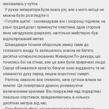
заховалась у куток.
У руках імператора була якась річ, але з мого місця не
можна було розгледіти її.
–Готуйте щити! - скомандував він і охоронці підняли, на
рівні грудей,довгі прямокутні пластини, одна сторона
яких нагадувала дзеркало, настільки майстерно був
відполірований метал.
Шеведвери тіснили оборонців замку саме до
головного входу. Їх залишилось зовсім не багато,
десятка чотири,очолюваних Живером.По-декуди, ще
точились бої на стінах, але це вже були приречені люди.
Серце обливалося кров'ю, бачучи їхню відданість та не
зламністю духу перед лицем жорстокої смерті.
Раптом, навколо все стемніло, наче сутінки впали на
землю. Це повертався дракон, розмахуючи
величезними крилами. Він покружляв над подвір'ям,і
повільно опустився, прищемляючись в кількох
десятках метрів від нас.
Стих брязкіт зброї, усі заклякли від страху перед