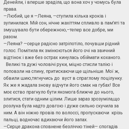
Денейли, і вперше зраділа, що вона хоч у чомусь була
права.
—Любий, це я —Леяна, —ступила кілька кроків і
зупинилася. Мій сон, нічне жахіттям спливло в пам'яті та
змушувало бути обережною,–тепер все добре, ми
разом.
—Леяна? —серце радісно затріпотіло, почувши рідний
голос. Помітила як змінюються його очі на звичний
відтінок і вже без острах кинулась обіймати коханого.
Великі та дужі чоловічі руки, міцно стисли талію і
поповзли на спину, притискаючи ще щільніше. Мої ж,
обвили шию,тягнучись до вуст в спраглому поцілунку.
Як же я жадала знову відчути його смак на губах! Все
моє єство прагнуло бути якомога ближче до нього,
злитися, стати одним цілим. Лише зараз зрозуміла,що
розлука була надто довгою і дуже сильно скучила за
ним. А він ніжно провів по волоссі, пропускаючи крізь
пальці, водночас вдихаючи його запах.
—Серце дракона сповнене безліччю тіней— спогадів