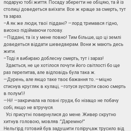
подарую тобі життя. Посаду зберегти не обіцяю, та й із
столиці доведеться виїхати. Все ж краще за смерть, тут
та зараз.
–А як же люди, твої піддані? —лорд тримався гідно,
високо підіймаючи голову.
—Піддані, та їх у мене повно! Тим більше, що ці землі
доведеться віддати шеведверам. Вони ж мають десь
жити.
–Тоді я вибираю доблесну смерть, тут і зараз!
Здається, не це хотілося почути його світлості бо ще
раз перепитав, але відповідь була така ж.
—Дурень, але якщо таке твоє бажання то..—міцно
стиснув кругляк в кулаці, –готуся зустріти свою смерть
в полум'ї!
—Ні! —закричала на повні груди, бо нізащо не побачу
собі, якщо не втручуся.
Усі присутні повернулися до мене. Живер скрутно
хитнув головою, мовляв :"Даремно!"
Нельгірд готовий був задушити голіруч,аж трусило від