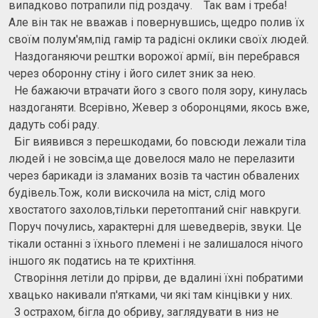
випадково потрапили під роздачу. Так вам і треба!
Але він так не вважав і повернувшись, щедро полив їх
своїм полум'ям,під гамір та радісні оклики своїх людей.
Наздоганяючи рештки ворожої армії, він перебрався
через оборонну стіну і його силет зник за нею.
Не бажаючи втрачати його з свого поля зору, кинулась
наздоганяти. Всерівно, Жевер з оборонцями, якось вже,
дадуть собі раду.
Біг виявився з перешкодами, бо повсюди лежали тіла
людей і не зовсім,а ще довелося мало не перелазити
через барикади із зламаних возів та частин обвалених
будівель.Тож, коли вискочила на міст, слід мого
хвостатого захолов,тільки перетоптаний сніг навкруги.
Поруч почулись, характерні для шеведверів, звуки. Це
тікали останні з їхнього племені і не залишалося нічого
іншого як податись на те крихтіння.
Створіння летіли до прірви, де вдалині їхні побратими
хвацько накивали п'ятками, чи які там кінцівки у них.
З острахом, бігла до обриву, заглядувати в низ не