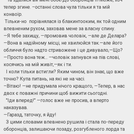
тепер згине. –останні слова чула тільки я та мій
конвоїр.
Тільки-но порівнялася із блакинтооким, як той одним
впевненим рухом, заховав мене за власну спину.
—Я тебе захищу, —промовив чоловік, —але де Делара?
—Вона в надійному місці, не хвилюйся так.—але його
обличчя було надто стривожене і це дивувало,—Що?
—Просто вона теж... —чоловік запнувся на пів слові,
косячись на мій живіт,—як і ти.
І коли тільки встигли? Яким чином, він знає, що вже
точно? Купа питань, на які не на часі.
–Вітаю! —не придумала нічого кращого, —Тепер, в нас
двох є поважні причини щоб вижити сьогодні.
"Іди вперед!" —голос вже не просив, а вперто
наказував.
—Гаразд, таточку, я йду!
З цими словами впевнено рушила і стала по-переду
оборонців, залишаючи позаду, розгубленого лорда та