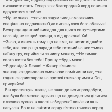
визначити стать. Тепер, я як благородний лорд повинен
одружитися з тобою.
—Ну, не знаю... —почала задумливо,намагаючись
спеціально подразнити.О,як витягнулося його обличчя!
Безпрецендентний випадок для цього світу—вертимо
носа від не те щоб принца, а від дракона! Ха!
—Знаю, я винен в тому, що не зміг, не встиг віднайти
тебе, але повір, що заради тебе готовий на все.—мою
наївну гру, сприйняли за чисту монету, —Не тямлю
свого життя без тебе! Прошу —будь моєю!
—Відповідай, Леяно! —Живер з'явився
зненацька,здивовано хмикаючи помітивши нас, —не
годиться аристократа на протязі голяка тримати. Ось,
прикрийся!
Він простягнув плаща, не знаю де встиг роздобути,
але була безмежно вдячна, що не доведеться ділитися
власною сукню, в якості набедреної пов'язки як в
папуасів. Бо ж не світити лорду п'ятою точкою перед