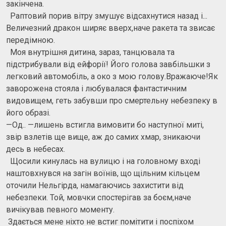
закінчена.
Раптовий порив вітру змушує відсахнутися назад і...
Величезний дракон ширяє вверх,наче ракета та звисає
передімною.
Моя внутрішня дитина, зараз, танцювала та
підстрибували від ейфорії! Його голова завбільшки з
легковий автомобіль, а око з мою голову.Вражаюче!Як
заворожена стояла і любувалася фантастичним
видовищем, геть забувши про смертельну небезпеку в
його образі.
—Од.. —лишень встигла вимовити бо наступної миті,
звір взлетів ще вище, аж до самих хмар, зникаючи
десь в небесах.
Щосили кинулась на вулицю і на головному вході
наштовхнувся на загін воїнів, що щільним кільцем
оточили Нельгірда, намагаючись захистити від
небезпеки. Той, мовчки спостерігав за боєм,наче
вичікував певного моменту.
Здається мене ніхто не встиг помітити і поспіхом