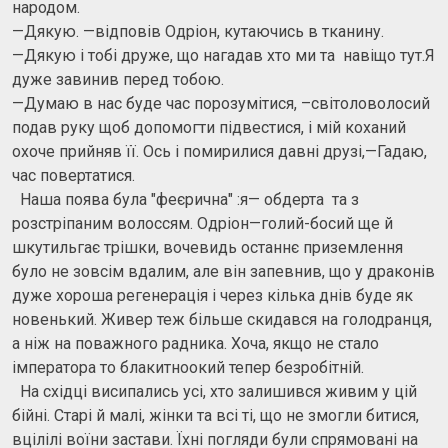
народом.
—Дякую. —відповів Одріон, кутаючись в тканину.
—Дякую і тобі друже, що нагадав хто ми та навіщо тут.Я
дуже завинив перед тобою.
—Думаю в нас буде час порозумітися, –світоловолосий
подав руку щоб допомогти підвестися, і мій коханий
охоче прийняв її. Ось і помирилися давні друзі,—Гадаю,
час повертатися.
Наша поява була "феєрична" :я— обдерта та з
розстріпаним волоссям. Одріон—голий-босий ще й
шкутильгає трішки, вочевидь останнє приземлення
було не зовсім вдалим, але він запевнив, що у драконів
дуже хороша регенерація і через кілька днів буде як
новенький. Живер теж більше скидався на голодранця,
а ніж на поважного радника. Хоча, якщо не стало
імператора то блакитноокий тепер безробітній.
На східці висипались усі, хто залишився живим у цій
бійні. Старі й малі, жінки та всі ті, що не змогли битися,
вцілілі воїни застави. Їхні погляди були спрямовані на