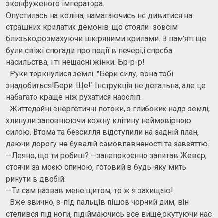
зконфуженого імператора.
Опустилась на коліна, намагаючись не дивитися на
страшних крилатих демонів, що стояли зовсім
близько,розмахуючи шкіряними крилами. В пам'яті ще
були свіжі спогади про події в печері,і спроба
насильства, і ті нещасні жінки. Бр-р-р!
Руки торкнулися землі. "Бери силу, вона тобі
знадобиться!Бери. Ще!" Інструкція не детальна, але це
набагато краще ніж рухатися наосліп.
Життєдайні енергетичні потоки, з глибоких надр землі,
хлинули заповнюючи кожну клітину неймовірною
силою. Втома та безсилля відступили на задній план,
даючи дорогу не бувалій самовпевненості та завзяттю.
—Леяно, що ти робиш? —занепокоєнно запитав Жевер,
стоячи за моєю спиною, готовий в будь-яку мить
ринути в двобій.
—Ти сам назвав мене щитом, то ж я захищаю!
Вже звично, з-під пальців пішов чорний дим, він
стелився під ноги, підіймаючись все вище,окутуючи нас