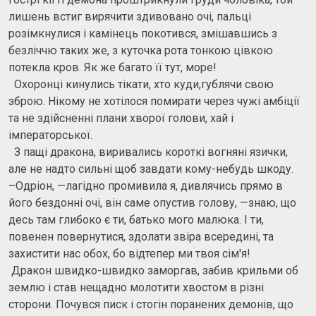
лишень встиг вирячити здивовано очі, пальці
розімкнулися і камінець покотився, змішавшись з
безліччю таких же, з куточка рота тонкою цівкою
потекла кров. Як же багато її тут, море!
Охоронці кинулись тікати, хто куди,гублячи свою
зброю. Нікому не хотілося помирати через чужі амбіції
та не здійсненні плани хворої голови, хай і
імператорської.
З пащі дракона, виривались короткі вогняні язички,
але не надто сильні щоб завдати кому-небудь шкоду.
–Одріон, —лагідно промивила я, дивлячись прямо в
його бездонні очі, він саме опустив голову, —знаю, що
десь там глибоко є ти, батько мого малюка. І ти,
повенен повернутися, здолати звіра всередині, та
захистити нас обох, бо відтепер ми твоя сім'я!
Дракон швидко-швидко заморгав, забив крильми об
землю і став нещадно молотити хвостом в різні
сторони. Почувся писк і стогін поранених демонів, що