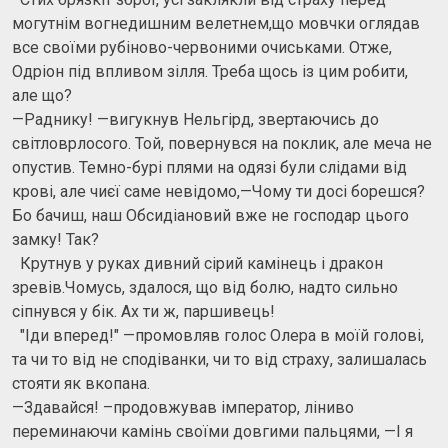
могутнім вогнедишним велетнем,що мовчки оглядав
все своїми рубіново-червоними очиськами. Отже,
Одріон під впливом зілля. Треба щось із цим робити,
але що?
—Раднику! —вигукнув Нельгірд, звертаючись до
світловрлосого. Той, повернувся на поклик, але меча не
опустив. Темно-бурі плями на одязі були слідами від
крові, але чиєї саме невідомо,—Чому ти досі борешся?
Бо бачиш, наш Обсидіановий вже не господар цього
замку! Так?
Крутнув у руках дивний сірий камінець і дракон
зревів.Чомусь, здалося, що від болю, надто сильно
сіпнувся у бік. Ах ти ж, паршивець!
"Іди вперед!" —промовляв голос Олера в моїй голові,
та чи то від не сподіванки, чи то від страху, залишалась
стояти як вкопана.
—Здавайся! –продовжував імператор, ліниво
переминаючи камінь своїми довгими пальцями, —І я