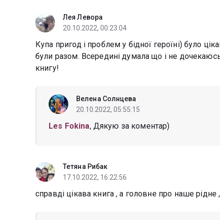
Лея Левора
20.10.2022, 00:23:04
Купа пригод і проблем у бідної героїні) було ці
були разом. Всередині думала що і не дочекаюсь
книгу!
Велена Солнцева
20.10.2022, 05:55:15
Les Fokina
, Дякую за коментар)
Тетяна Рибак
17.10.2022, 16:22:56
справді цікава книга , а головне про наше рідне 