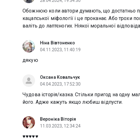
28.04.2024, 19:34:30
Обожнюю коли автори думають, що достатньо п
кацапської міфології і це проканає. Або трохи 
валіть до лаптєногих. Ніякої моральної відповіда
Ніна Вівтоненко
04.11.2023, 11:40:19
дякую
Оксана Ковальчук
04.04.2023, 17:52:30
Чудова історія/казка. Стільки пригод на одну ма
його. Адже кажуть якщо любиш відпусти.
Вероніка Віторія
11.03.2023, 12:34:24
♥️♥️♥️♥️♥️