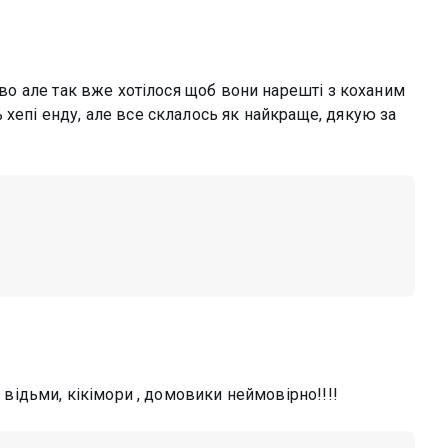
каво але так вже хотілося щоб вони нарешті з коханим
 хепі енду, але все склалось як найкраще, дякую за
, відьми, кікімори , домовики неймовірно!!!!