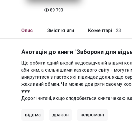
89 793
Опис
Зміст книги
Коментарі ·
23
Анотація до книги "Заборони для відь
Що робити одній вкрай недосвідченій відьмі ко
аби ким, а сильнішими казкового світу - могутн
викрутитися з пасток які підкидає доля, якщо се
жахливий обман. Чи можна довіряти своєму коха
♥️♥️♥️
Дорогі читачі, якщо сподобається книга чекаю в
відьма
дракон
некромант