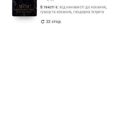
В текcті є:
від ненависті до кохання
,
гумор та кохання
,
гендерна iнтрига
22 стор.