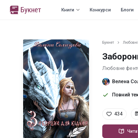
Книги
Конкурси
Блоги
Букнет
Любовні
Заборон
Любовне фент
Велена Со
Повний тек
434
Чита