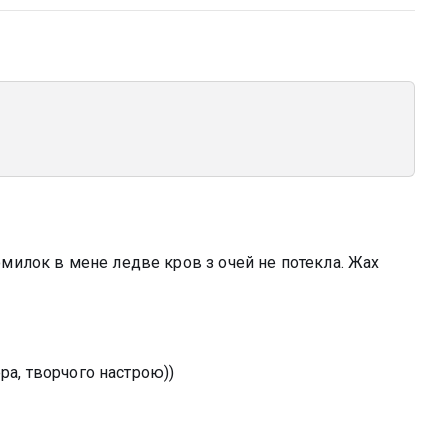
 помилок в мене ледве кров з очей не потекла. Жах
ра, творчого настрою))