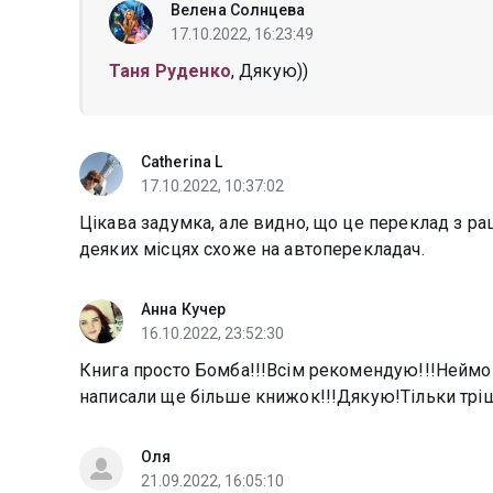
Велена Солнцева
17.10.2022, 16:23:49
Таня Руденко
, Дякую))
Catherina L
17.10.2022, 10:37:02
Цікава задумка, але видно, що це переклад з ра
деяких місцях схоже на автоперекладач.
Анна Кучер
16.10.2022, 23:52:30
Книга просто Бомба!!!Всім рекомендую!!!Неймов
написали ще більше книжок!!!Дякую!Тільки трі
Оля
21.09.2022, 16:05:10