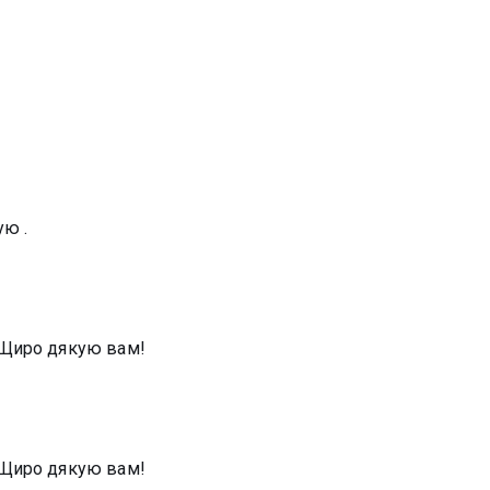
ую .
!Щиро дякую вам!
!Щиро дякую вам!