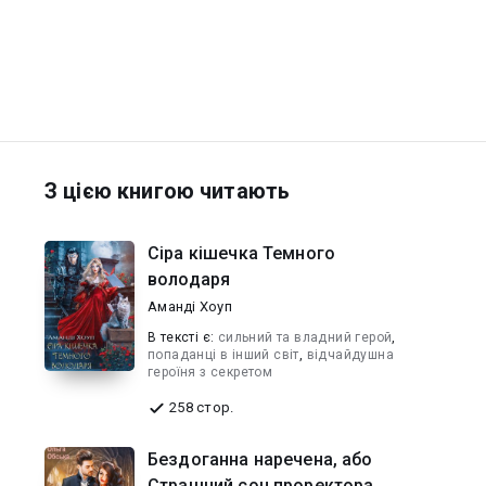
З цією книгою читають
Сіра кішечка Темного
володаря
Аманді Хоуп
В текcті є:
сильний та владний герой
,
попаданці в інший світ
,
відчайдушна
героїня з секретом
258 стор.
Бездоганна наречена, або
Страшний сон проректора