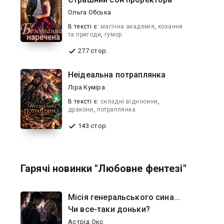
Ольга Обська
В текcті є:
магічна академія
,
кохання
та пригоди
,
гумор
277 стор.
Неідеальна потраплянка
Ліра Куміра
В текcті є:
складні відносини
,
дракони
,
потраплянка
143 стор.
Гарячі новинки "Любовне фентезі"
Місія генеральського сина...
Чи все-таки доньки?
Астрід Окс