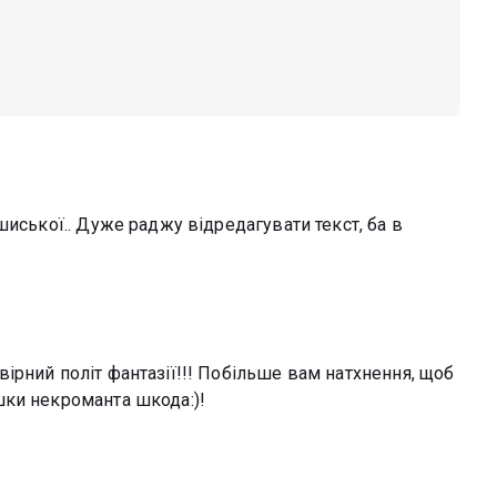
шиської.. Дуже раджу відредагувати текст, ба в
ірний політ фантазії!!! Побільше вам натхнення, щоб
шки некроманта шкода:)!