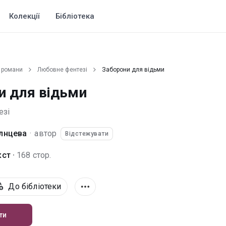
Колекції
Бібліотека
 романи
Любовне фентезі
Заборони для відьми
и для відьми
езі
лнцева
·
автор
Відстежувати
ст ·
168 стор.
До бібліотеки
ти