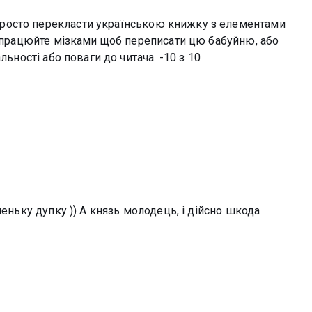
росто перекласти українською книжку з елементами
попрацюйте мізками щоб переписати цю бабуйню, або
льності або поваги до читача. -10 з 10
леньку дупку )) А князь молодець, і дійсно шкода