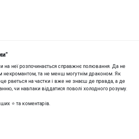
ми"
ли на неї розпочинається справжнє полювання. Да не
ім некромантом, та не менш могутнім драконом. Як
рце рветься на частки і вже не знаєш де правда, а де
нню, чи навпаки віддатися поволі холодного розуму.
аших ⭐ та коментарів.