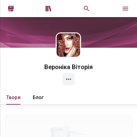


Вероніка Віторія
Твори
Блог