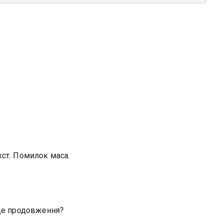
кст. Помилок маса.
уде продовження?