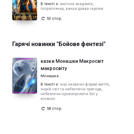
В текcті є:
магічна академія
,
потраплянка
,
винахідлива героїня
53 стор.
Гарячі новинки "Бойове фентезі"
казки Монашки Макросвіт
макросвіту
Монашка
В текcті є:
інші незвичні форми життя
,
інший світ та небезпечні пригоди
,
небезпечні кровопролитні бої у
космосі
58 стор.