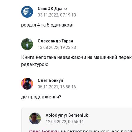
СаньОК Драго
03.11.2022, 07:19:13
розділ 4 та 5 одинакові
Олександр Таран
13.08.2022, 19:23:23
Книга непогана незважаючи на машинний перек
редактурою.
Олег Бовкун
05.11.2021, 16:58:16
де продовження?
Volodymyr Semeniuk
12.04.2022, 00:55:11
Олег Бовкун
, на литнет російською, але післ