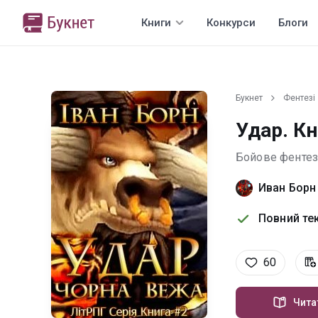
Книги
Конкурси
Блоги
Букнет
Фентезі
Удар. Кн
Бойове фентез
Иван Борн
Повний тек
60
Чита