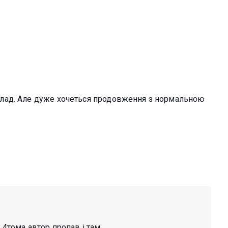
лад. Але дуже хочеться продовження з нормальною
я 4тома автор пропав і там