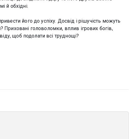
і й обхідні.
ривести його до успіху. Досвід і рішучість можуть
? Приховані головоломки, вплив ігрових богів,
свіду, щоб подолати всі труднощі?