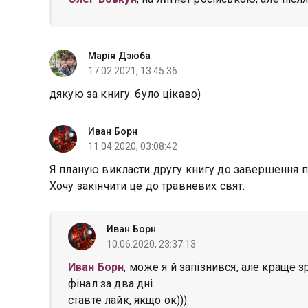
Марія Дзюба
17.02.2021, 13:45:36
дякую за книгу. було цікаво)
Иван Борн
11.04.2020, 03:08:42
Я планую викласти другу книгу до завершення п
Хочу закінчити це до травневих свят.
Иван Борн
10.06.2020, 23:37:13
Иван Борн
, може я й запізнився, але краще з
фінал за два дні.
ставте лайк, якщо ок)))