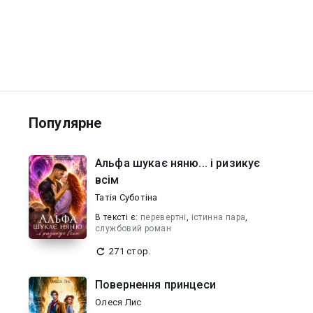
Популярне
Альфа шукає няню... і ризикує
всім
Татія Суботіна
В текcті є:
перевертні
,
істинна пара
,
службовий роман
271 стор.
Повернення принцеси
Олеся Лис