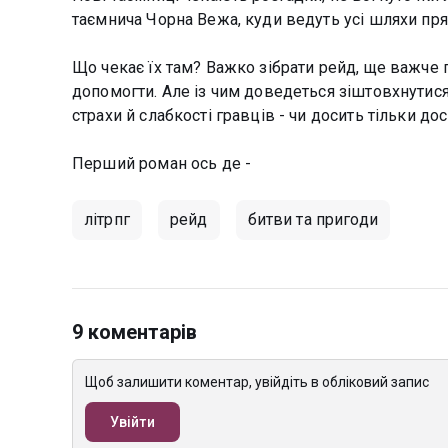
таємнича Чорна Вежа, куди ведуть усі шляхи прям
Що чекає їх там? Важко зібрати рейд, ще важче п
допомогти. Але із чим доведеться зіштовхнутися
страхи й слабкості гравців - чи досить тільки до
Перший роман ось де -
літрпг
рейд
битви та пригоди
9 коментарів
Щоб залишити коментар, увійдіть в обліковий запис
Увійти