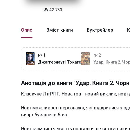
42 750
Опис
Зміст книги
Буктрейлер
К
№ 1
№ 2
Джаггернаут і Токаге
Удар. Книга 2. Чо
Вежа
Анотація до книги "Удар. Книга 2. Чор
Класичне ЛітРПГ. Нова гра - новий виклик, нові 
Нові можливості персонажа, які відкрилися з о
випробування в боях.
Нові таємниці чекають розгадки, не всі куточки 