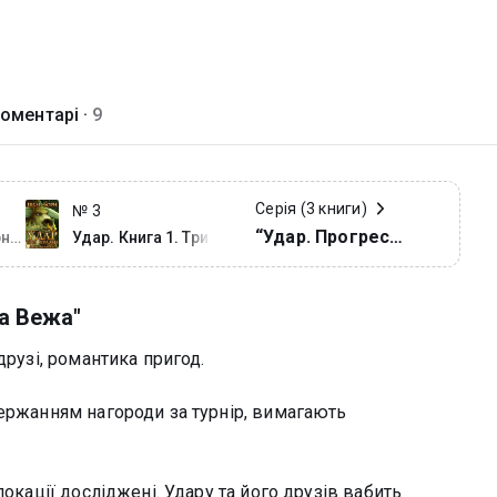
оментарі ·
9
Серія (3 книги)
№ 3
“Удар. Прогрес
рна
Удар. Книга 1. Три
Храми
Мінотавра”
на Вежа"
друзі, романтика пригод.
держанням нагороди за турнір, вимагають
локації досліджені. Удару та його друзів вабить