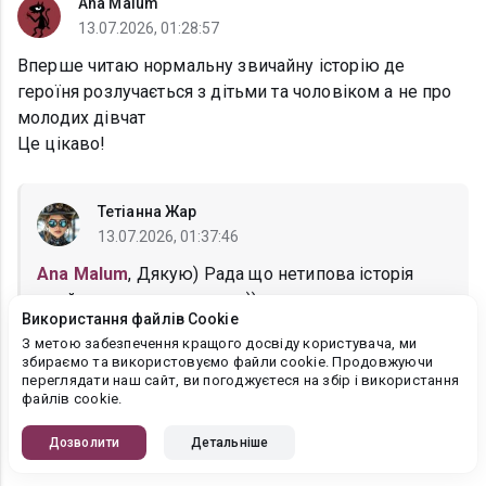
Ana Malum
13.07.2026, 01:28:57
Вперше читаю нормальну звичайну історію де
героїня розлучається з дітьми та чоловіком а не про
молодих дівчат
Це цікаво!
Тетіанна Жар
13.07.2026, 01:37:46
Ana Malum
, Дякую) Рада що нетипова історія
прийшлась вам до смаку))
Використання файлів Cookie
З метою забезпечення кращого досвіду користувача, ми
збираємо та використовуємо файли cookie. Продовжуючи
переглядати наш сайт, ви погоджуєтеся на збір і використання
Аня Осадчук
файлів cookie.
12.07.2026, 09:08:04
Дозволити
Детальніше
Дякую вам за проду ♥️