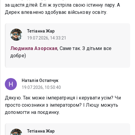
за щастя дітей. Елі ж зустріла свою істинну пару. А
Дерек впевнено здобуває військову освіту.
Тетіанна Жар
19.07.2026, 14:33:21
Людмила Азорская
, Саме так. З дітьми все
добре)
Наталія Остапчук
19.07.2026, 10:50:40
Дякую. Так може імператриця і керувати усім? Чи
просто союзники з імператором? І Люцу можуть
допомогти на поєдинку.
Тетіанна Жар