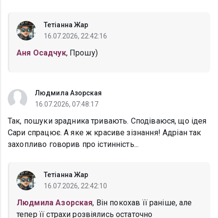
Тетіанна Жар
16.07.2026, 22:42:16
Аня Осадчук
, Прошу)
Людмила Азорская
16.07.2026, 07:48:17
Так, пошуки зрадника тривають. Сподіваюся, що ідея
Сари спрацює. А яке ж красиве зізнання! Адріан так
захопливо говорив про істинність...
Тетіанна Жар
16.07.2026, 22:42:10
Людмила Азорская
, Він покохав її раніше, але
тепер її страхи розвіялись остаточно