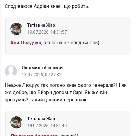
Сподіваюся Адріан знає , що робить.
Тетіанна Жар
19.07.2026, 14:31:57
Аня Осадчук
, я теж на це сподіваюсь)
Людмила Азорская
18.07.2026, 09:27:31
Невже Люціус так погано знає свого генерала?! І як
же добре, що Бйорн допоміг Сарі. Як же він
зрозумів? Такий цікавий персонаж...
Тетіанна Жар
19.07.2026, 14:31:40