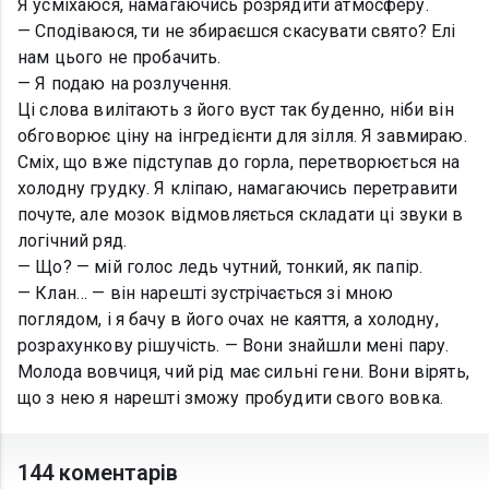
Я усміхаюся, намагаючись розрядити атмосферу.
— Сподіваюся, ти не збираєшся скасувати свято? Елі
нам цього не пробачить.
— Я подаю на розлучення.
Ці слова вилітають з його вуст так буденно, ніби він
обговорює ціну на інгредієнти для зілля. Я завмираю.
Сміх, що вже підступав до горла, перетворюється на
холодну грудку. Я кліпаю, намагаючись перетравити
почуте, але мозок відмовляється складати ці звуки в
логічний ряд.
— Що? — мій голос ледь чутний, тонкий, як папір.
— Клан… — він нарешті зустрічається зі мною
поглядом, і я бачу в його очах не каяття, а холодну,
розрахункову рішучість. — Вони знайшли мені пару.
Молода вовчиця, чий рід має сильні гени. Вони вірять,
що з нею я нарешті зможу пробудити свого вовка.
144 коментарів