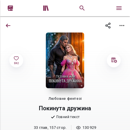


592
Любовне фентезі
Покинута дружина
Повний текст
33 глав, 157 стор.
130 929