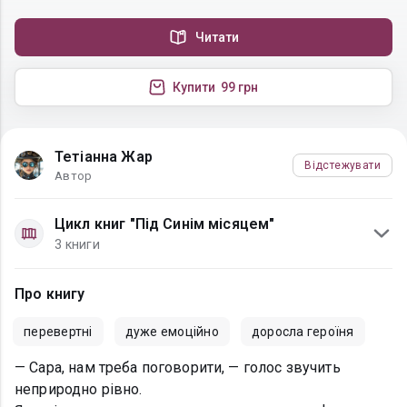
Читати
Купити
99 грн
Тетіанна Жар
Відстежувати
Автор
Цикл книг "Під Синім місяцем"
3 книги
Про книгу
перевертні
дуже емоційно
доросла героїня
— Сара, нам треба поговорити, — голос звучить
неприродно рівно.