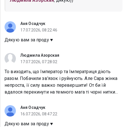
Людмила Азорская
, дякую))
Аня Осадчук
17.07.2026, 08:22:46
Дякую вам за проду ♥️
Людмила Азорская
17.07.2026, 07:28:02
То виходить, що Імператор та Імператриця діють
разом. Побачили зв'язок і руйнують. Але Сара жінка
непроста, її силу важко перевершити! От би їй
вдалося перекинути на темного мага ті чорні нитки...
Аня Осадчук
16.07.2026, 08:47:22
Дякую вам за проду ♥️