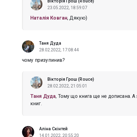
Вікторія Грош (Rouce)
23.05.2022, 18:59:07
Наталія Ковган
, Дякую)
Таня Дуда
28.02.2022, 17:08:44
чому призупинив?
Вікторія Грош (Rouce)
28.02.2022, 21:05:01
Таня Дуда
, Тому що книга ще не дописана. А
книг.
Аліна Скінтей
14.01.2022, 20:55:20