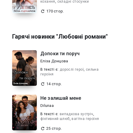
кохання
,
складні стосунки
170 стор.
Гарячі новинки "Любовні романи"
Допоки ти поруч
Еліза Донцова
В текcті є:
дорослі герої
,
сильна
героїня
14 стор.
Не залишай мене
Dilunaa
В текcті є:
випадкова зустріч
,
фіктивний шлюб
,
вагітна героїня
25 стор.