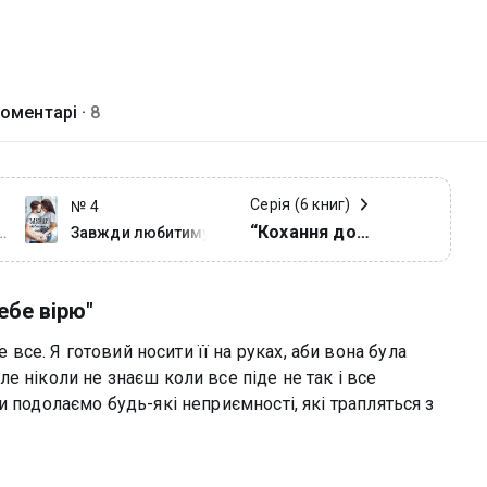
оментарі ·
8
Серія (6 книг)
№ 4
“Кохання до
Завжди любитиму
тебе
нестями”
ебе вірю"
е. Я готовий носити її на руках, аби вона була
е ніколи не знаєш коли все піде не так і все
 подолаємо будь-які неприємності, які трапляться з