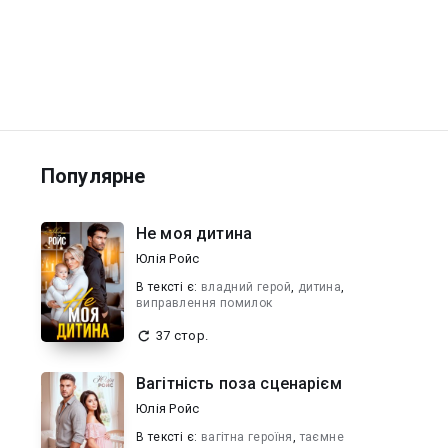
Популярне
Не моя дитина
Юлія Ройс
В текcті є:
владний герой
,
дитина
,
виправлення помилок
37 стор.
Вагітність поза сценарієм
Юлія Ройс
В текcті є:
вагітна героїня
,
таємне