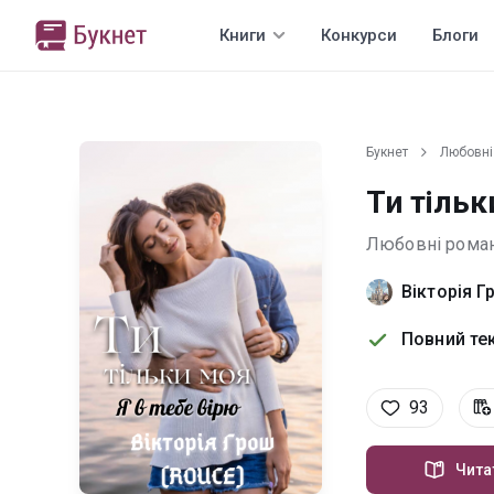
Книги
Конкурси
Блоги
Букнет
Любовні
Ти тільк
Любовні рома
Вікторія Г
Повний тек
93
Чита