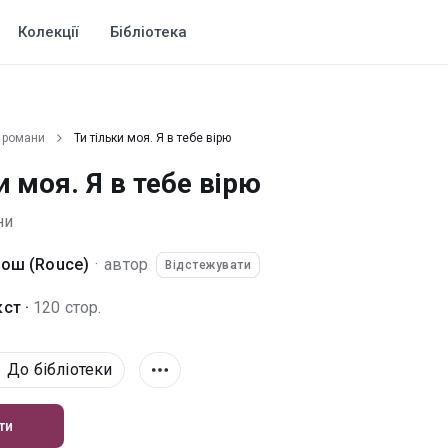
Колекції
Бібліотека
 романи
Ти тільки моя. Я в тебе вірю
и моя. Я в тебе вірю
ни
рош (Rouce)
·
автор
Відстежувати
ст ·
120 стор.
До бібліотеки
ти