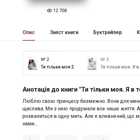
12 708
Опис
Зміст книги
Буктрейлер
К
№ 2
№ 3
Ти тільки моя 2
Ти тільки моя. Я в
тебе вірю
Анотація до книги "Ти тільки моя. Я в т
Люблю свою принцесу безмежно. Вона для мене вс
щаслива. Ми з нею продумали все наше життя. Ал
розвалиться в одну мить. Але я впевнений, що ми
нами...