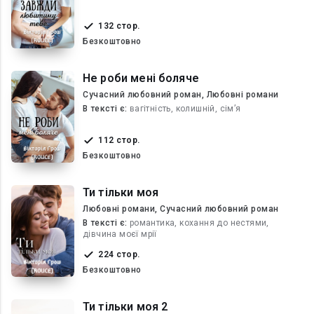
132 стор.
Безкоштовно
Не роби мені боляче
Сучасний любовний роман, Любовні романи
В текcті є:
вагітність, колишній, сім’я
112 стор.
Безкоштовно
Ти тільки моя
Любовні романи, Сучасний любовний роман
В текcті є:
романтика, кохання до нестями,
дівчина моєї мрії
224 стор.
Безкоштовно
Ти тільки моя 2