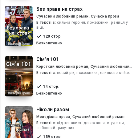
Без права на страх
Сучасний любовний роман, Сучасна проза
В текcті є:
сильна героїня, пожежники, різниця у
віці.
120 стор.
Безкоштовно
Сім'я 101
Короткий любовний роман, Сучасний любовний
роман
В текcті є:
новий рік, пожежники, ялинкове сяйво
14 стор.
Безкоштовно
Ніколи разом
Молодіжна проза, Сучасний любовний роман
В текcті є:
від ненависті до кохання, студенти,
любовний трикутник
159 стор.