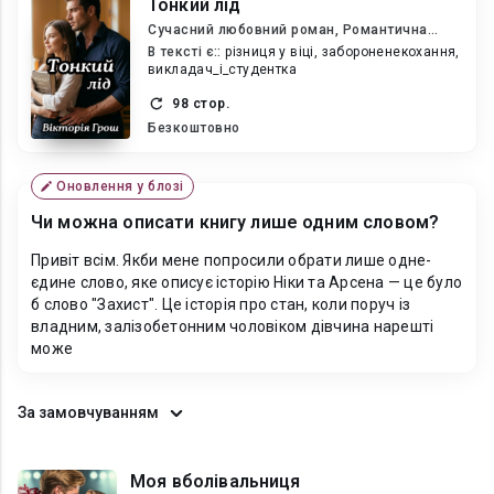
Тонкий лід
Сучасний любовний роман, Романтична
еротика
В текcті є::
різниця у віці, забороненекохання,
викладач_і_студентка
98 стор.
Безкоштовно
Оновлення у блозі
Чи можна описати книгу лише одним словом?
Привіт всім. Якби мене попросили обрати лише одне-
єдине слово, яке описує історію Ніки та Арсена — це було
б слово "Захист". Це історія про стан, коли поруч із
владним, залізобетонним чоловіком дівчина нарешті
може
За замовчуванням
Моя вболівальниця