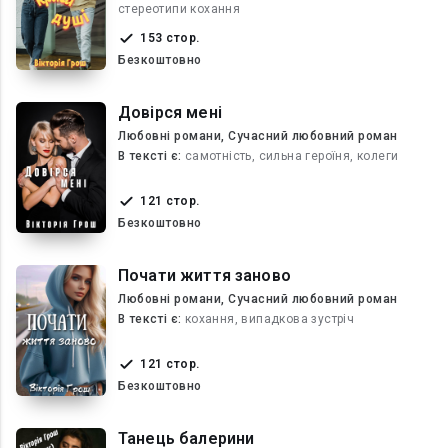
стереотипи кохання
153 стор.
Безкоштовно
Довірся мені
Любовні романи, Сучасний любовний роман
В текcті є:
самотність, сильна героїня, колеги
121 стор.
Безкоштовно
Почати життя заново
Любовні романи, Сучасний любовний роман
В текcті є:
кохання, випадкова зустріч
121 стор.
Безкоштовно
Танець балерини