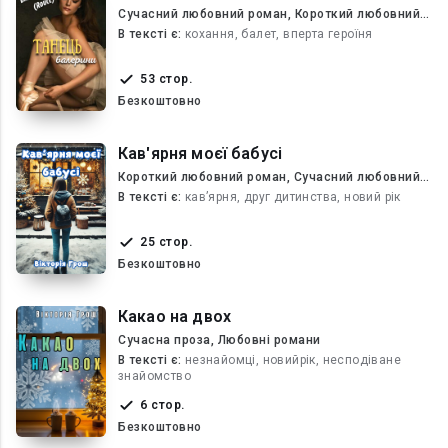
Сучасний любовний роман, Короткий любовний
роман
В текcті є:
кохання, балет, вперта героїня
53 стор.
Безкоштовно
Кав'ярня моєї бабусі
Короткий любовний роман, Сучасний любовний
роман
В текcті є:
кав’ярня, друг дитинства, новий рік
25 стор.
Безкоштовно
Какао на двох
Сучасна проза, Любовні романи
В текcті є:
незнайомці, новийрік, несподіване
знайомство
6 стор.
Безкоштовно