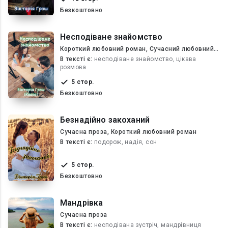
Безкоштовно
Несподіване знайомство
Короткий любовний роман, Сучасний любовний
роман
В текcті є:
несподіване знайомство, цікава
розмова
5 стор.
Безкоштовно
Безнадійно закоханий
Сучасна проза, Короткий любовний роман
В текcті є:
подорож, надія, сон
5 стор.
Безкоштовно
Мандрівка
Сучасна проза
В текcті є:
несподівана зустріч, мандрівниця