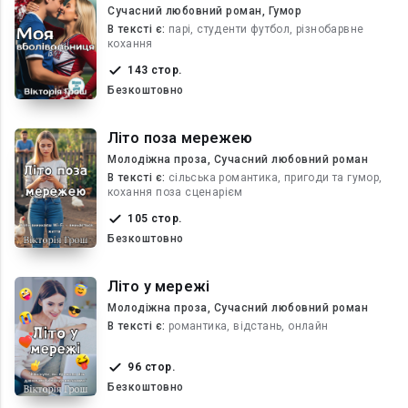
Сучасний любовний роман, Гумор
В текcті є:
парі, студенти футбол, різнобарвне
кохання
143 стор.
Безкоштовно
Літо поза мережею
Молодіжна проза, Сучасний любовний роман
В текcті є:
сільська романтика, пригоди та гумор,
кохання поза сценарієм
105 стор.
Безкоштовно
Літо у мережі
Молодіжна проза, Сучасний любовний роман
В текcті є:
романтика, відстань, онлайн
96 стор.
Безкоштовно