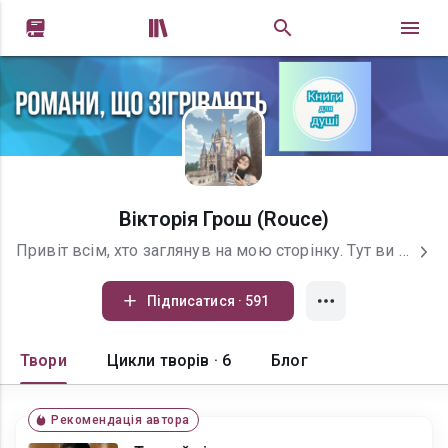


Вікторія Грош (Rouce)
Привіт всім, хто заглянув на мою сторінку. Тут ви можете знайти книги про справжнє кохання. Мій інстаграм основна сторінка: https://www.instagram.com/vikulchic18/ Мій інстаграм творча сторінка: https://www.instagram.com/rouce95/ Мій телеграм, який тільки починає свій старт, там будуть викладатися інформація про подальші плани, книги, візуалізації і т.д.: t.me/rousestory А, також Тредс: https://www.threads.com/@rouce95?xmt=AQG0PRUILQrmwcB0y3i1E5v7Slc-Xm_knkdKFUnazgexrVM.
Підписатися · 591
Твори
Цикли творів · 6
Блог
Рекомендація автора