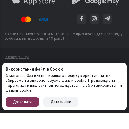
Увага! Сайт може містити матеріали, не призначені для перегляду
особами, які не досягли 18 років!
Privacy policy
Угода користувача
Використання файлів Cookie
Політика конфіденційності
З метою забезпечення кращого досвіду користувача, ми
збираємо та використовуємо файли cookie. Продовжуючи
Правила публікації авторського контенту
переглядати наш сайт, ви погоджуєтеся на збір і використання
файлів cookie.
PR-вiддiл: pr@booknet.com
Дозволити
Детальніше
© 2026 Booknet. Всі права захищено.
Narva mnt 5, Tallinn 10117, Естонія