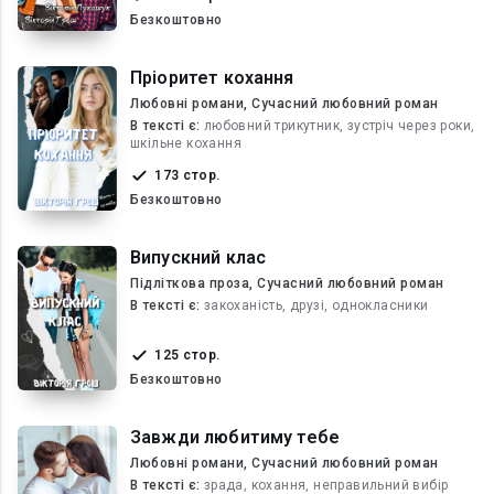
Безкоштовно
Пріоритет кохання
Любовні романи, Сучасний любовний роман
В текcті є:
любовний трикутник, зустріч через роки,
шкільне кохання
173 стор.
Безкоштовно
Випускний клас
Підліткова проза, Сучасний любовний роман
В текcті є:
закоханість, друзі, однокласники
125 стор.
Безкоштовно
Завжди любитиму тебе
Любовні романи, Сучасний любовний роман
В текcті є:
зрада, кохання, неправильний вибір