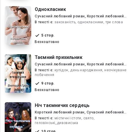
Однокласник
Сучасний любовний роман, Короткий любовний
роман
В текcті є:
закоханість, однокласники, три слова
5 стор.
Безкоштовно
Таємний прихильник
Сучасний любовний роман, Короткий любовний
роман
В текcті є:
купідон, день народження, неочікуване
побачення
9 стор.
Безкоштовно
Ніч таємничих сердець
Короткий любовний роман, Сучасний любовний
роман
В текcті є:
містичні істоти, свято,
геловінські_дивовиська
10 стор.