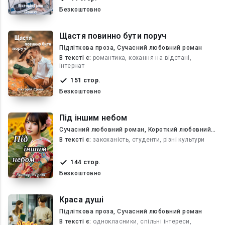
Безкоштовно
Щастя повинно бути поруч
Підліткова проза, Сучасний любовний роман
В текcті є:
романтика, кохання на відстані,
інтернат
151 стор.
Безкоштовно
Під іншим небом
Сучасний любовний роман, Короткий любовний
роман
В текcті є:
закоханість, студенти, різні культури
144 стор.
Безкоштовно
Краса душі
Підліткова проза, Сучасний любовний роман
В текcті є:
однокласники, спільні інтереси,