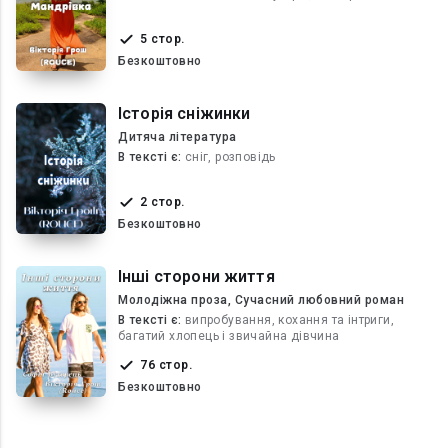
5 стор.
Безкоштовно
Історія сніжинки
Дитяча література
В текcті є:
сніг, розповідь
2 стор.
Безкоштовно
Інші сторони життя
Молодіжна проза, Сучасний любовний роман
В текcті є:
випробування, кохання та інтриги,
багатий хлопець і звичайна дівчина
76 стор.
Безкоштовно