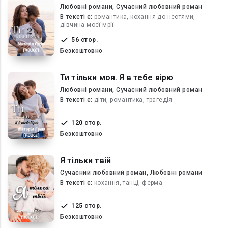
Любовні романи, Сучасний любовний роман
В текcті є:
романтика, кохання до нестями,
дівчина моєї мрії
56 стор.
Безкоштовно
Ти тільки моя. Я в тебе вірю
Любовні романи, Сучасний любовний роман
В текcті є:
діти, романтика, трагедія
120 стор.
Безкоштовно
Я тільки твій
Сучасний любовний роман, Любовні романи
В текcті є:
кохання, танці, ферма
125 стор.
Безкоштовно