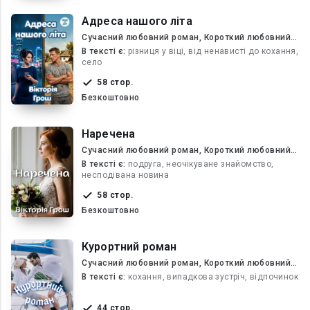
Адреса нашого літа
Сучасний любовний роман, Короткий любовний
роман
В текcті є:
різниця у віці, від ненависті до кохання,
село
58 стор.
Безкоштовно
Наречена
Сучасний любовний роман, Короткий любовний
роман
В текcті є:
подруга, неочікуване знайомство,
несподівана новина
58 стор.
Безкоштовно
Курортний роман
Сучасний любовний роман, Короткий любовний
роман
В текcті є:
кохання, випадкова зустріч, відпочинок
44 стор.