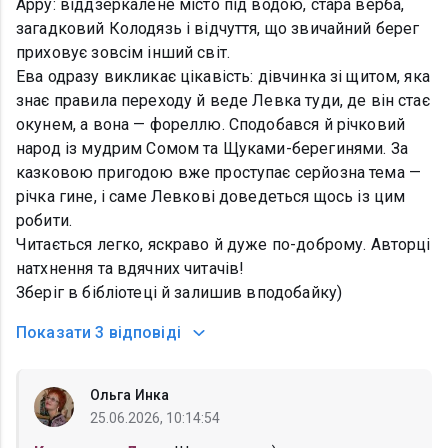
Арру: віддзеркалене місто під водою, стара верба,
загадковий Колодязь і відчуття, що звичайний берег
приховує зовсім інший світ.
Ева одразу викликає цікавість: дівчинка зі щитом, яка
знає правила переходу й веде Левка туди, де він стає
окунем, а вона — фореллю. Сподобався й річковий
народ із мудрим Сомом та Щуками-берегинями. За
казковою пригодою вже проступає серйозна тема —
річка гине, і саме Левкові доведеться щось із цим
робити.
Читається легко, яскраво й дуже по-доброму. Авторці
натхнення та вдячних читачів!
Зберіг в бібліотеці й залишив вподобайку)
Показати
3 відповіді
Ольга Инка
25.06.2026, 10:14:54