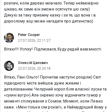
розпачі, коли дерево мовчало. Тепер неймовірно
цікаво, як саме він зможе осягнути цю силу)
Дякую за таку приємну казку і за те, що вона і в
дорослому віці може нагадати про дитинство)
Peter Cooper
27.07.2026, 22:11:27
Вітаю!!! Успіху! Підписався, буду радий взаємності.
Олексій Цапович
22.07.2026, 20:24:18
Вітаю, Пані Ольго! Прочитав наступні розділи) Світ
підводного міста вийшов дуже живим і
деталізованим. Чепурний короп біля власної луски та
«сумні вугрі») Але окремо хочу відзначити гумор у
моменті спілкування з Сомом. Момент, коли Левко
каже: «Мені тільки сім років!», а Наймудріший йому у