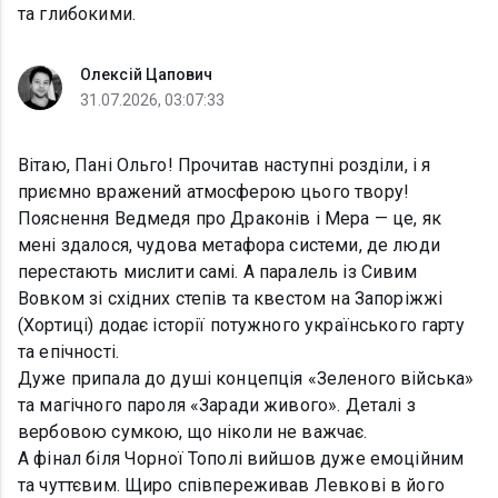
та глибокими.
Олексій Цапович
31.07.2026, 03:07:33
Вітаю, Пані Ольго! Прочитав наступні розділи, і я
приємно вражений атмосферою цього твору!
Пояснення Ведмедя про Драконів і Мера — це, як
мені здалося, чудова метафора системи, де люди
перестають мислити самі. А паралель із Сивим
Вовком зі східних степів та квестом на Запоріжжі
(Хортиці) додає історії потужного українського гарту
та епічності.
Дуже припала до душі концепція «Зеленого війська»
та магічного пароля «Заради живого». Деталі з
вербовою сумкою, що ніколи не важчає.
А фінал біля Чорної Тополі вийшов дуже емоційним
та чуттєвим. Щиро співпереживав Левкові в його