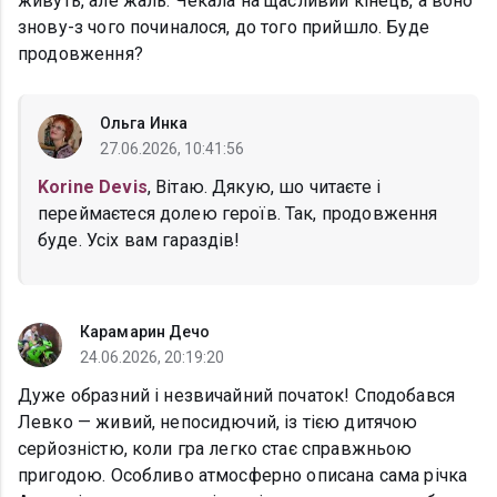
живуть, але жаль. Чекала на щасливий кінець, а воно
знову-з чого починалося, до того прийшло. Буде
продовження?
Ольга Инка
27.06.2026, 10:41:56
Korine Devis
, Вітаю. Дякую, шо читаєте і
переймаєтеся долею героїв. Так, продовження
буде. Усіх вам гараздів!
Карамарин Дечо
24.06.2026, 20:19:20
Дуже образний і незвичайний початок! Сподобався
Левко — живий, непосидючий, із тією дитячою
серйозністю, коли гра легко стає справжньою
пригодою. Особливо атмосферно описана сама річка