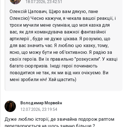
18.07.2026, 23:42:51
Олексій Цапович, Щиро вам дякую, пане
Олексію) Чесно кажучи, я чекала вашої реакції, і
трохи мучили мене сумніви, що моя казка для
вас, як для командувача важкої фантазійної
артилерії , буде не дуже цікава. Я розумію, що
для вас значить час. Я люблю цю казку, тому,
ясно, що можу бути не об'єктивною. Я радію за
своїх героїв. Ви їх правильно "розкусили". У казці
багато сюрпризів. Іноді герої починають
поводитися не так, як ми від них очікуємо. Ви
мені зробили ніч! Хай щастить)
Володимир Морвейн
12.07.2026, 23:19:54
Дуже люблю історії, де звичайна подорож раптом
перетворюється на щось значно більше.?