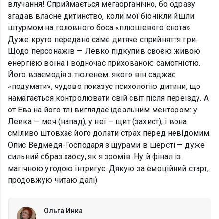
влучання! Сприймається мегаорганічно, бо одразу
згадав власне дитинство, коли мої біонікли йшли
штурмом на головного боса «плюшевого єнота».
Дуже круто передано саме дитяче сприйняття гри.
Щодо персонажів — Левко підкупив своєю живою
енергією воїна і водночас прихованою самотністю.
Його взаємодія з тюленем, якого він саджає
«подумати», чудово показує психологію дитини, що
намагається контролювати свій світ після переїзду. А
от Ева на його тлі виглядає ідеальним ментором: у
Левка — меч (напад), у неї — щит (захист), і вона
сміливо штовхає його долати страх перед невідомим.
Опис Ведмедя-Господаря з щурами в шерсті — дуже
сильний образ хаосу, як я зромів. Ну й фінал із
магічною угодою інтригує. Дякую за емоційний старт,
продовжую читаю далі)
Ольга Инка