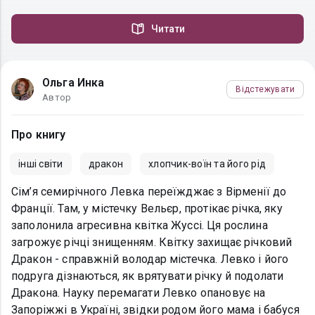
Читати
Ольга Инка
Відстежувати
Автор
Про книгу
інші світи
дракон
хлопчик-воїн та його рід
Сім’я семирічного Левка переїжджає з Вірменії до
Франції. Там, у містечку Вельєр, протікає річка, яку
заполонила агресивна квітка Жуссі. Ця рослина
загрожує річці знищенням. Квітку захищає річковий
Дракон - справжній володар містечка. Левко і його
подруга дізнаються, як врятувати річку й подолати
Дракона. Науку перемагати Левко опановує на
Запоріжжі в Україні, звідки родом його мама і бабуся