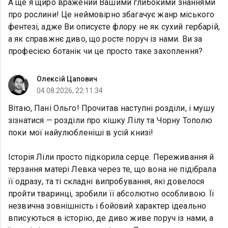
А ще я щиро вражений Вашими глибокими знаннями
про рослини! Це неймовірно збагачує жанр міського
фентезі, адже Ви описуєте флору не як сухий гербарій,
а як справжнє диво, що росте поруч із нами. Ви за
професією ботанік чи це просто таке захоплення?
Олексій Цапович
04.08.2026, 22:11:34
Вітаю, Пані Ольго! Прочитав наступні розділи, і мушу
зізнатися — розділи про кішку Лілу та Чорну Тополю
поки мої найулюбленіші в усій книзі!
Історія Ліли просто підкорила серце. Переживання й
терзання матері Левка через те, що вона не підібрала
її одразу, та ті складні випробування, які довелося
пройти тваринці, зробили її абсолютно особливою. Її
незвична зовнішність і бойовий характер ідеально
вписуються в історію, де диво живе поруч із нами, а