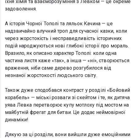
їхня хімія та взаєморозуміння з Левком — це окреме
задоволення.
А історія Чорної Тополі та ляльок Качина — це
надзвичайно влучний троп для сучасної казки, коли
через жорстокість і несправедливість історичних
подій народжуються нові глибокі історії про мораль.
Вразило, як описано характер Тополі: коли одна
частина листя каже «так», а інша — «ні», створюється
враження, ніби саме дерево розгубилося від
незнаної жорстокості людського світу.
Також дуже сподобався контраст у розділі «Бойовий
корабель» — міські розваги зі скейтом і те, як дитяча
уява Левка перетворює купу мотлоху під мостом на
майбутній фрегат для битви. Це додає неймовірної
динаміки!
Дякую за ці розділи, вони вийшли дуже емоційними