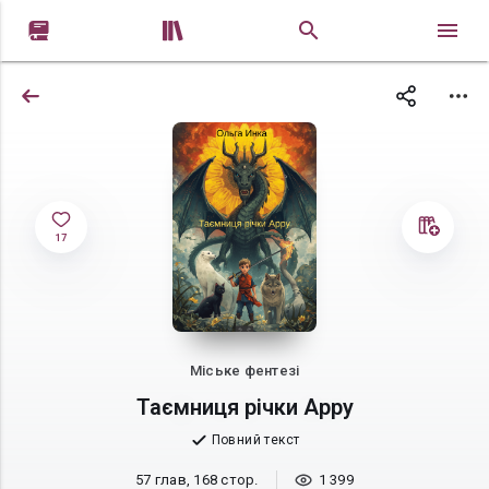


17
Міське фентезі
Таємниця річки Арру
Повний текст
57 глав, 168 стор.
1 399