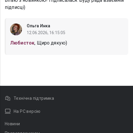
Вітаю з новинкою! Підписалася. Буду рада взаємній
підписці)
Ольга Инка
12.06.2026, 16:15:05
Любисток
, Щиро дякую)
Технічна підтримка
На PC версію
Новини