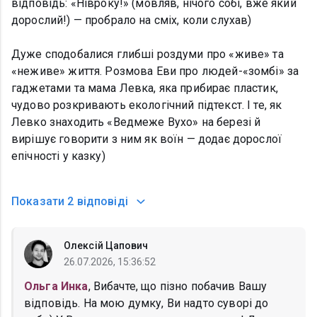
відповідь: «Нівроку!» (мовляв, нічого собі, вже який
дорослий!) — пробрало на сміх, коли слухав)
Дуже сподобалися глибші роздуми про «живе» та
«неживе» життя. Розмова Еви про людей-«зомбі» за
гаджетами та мама Левка, яка прибирає пластик,
чудово розкривають екологічний підтекст. І те, як
Левко знаходить «Ведмеже Вухо» на березі й
вирішує говорити з ним як воїн — додає дорослої
епічності у казку)
Показати
2 відповіді
Олексій Цапович
26.07.2026, 15:36:52
Ольга Инка
, Вибачте, що пізно побачив Вашу
відповідь. На мою думку, Ви надто суворі до