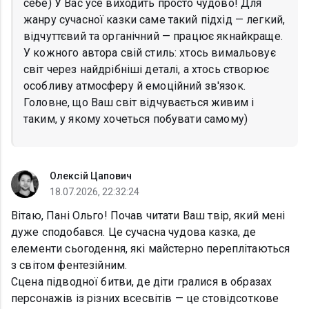
себе) У Вас усе виходить просто чудово! Для
жанру сучасної казки саме такий підхід — легкий,
відчуттєвий та органічний — працює якнайкраще.
У кожного автора свій стиль: хтось вимальовує
світ через найдрібніші деталі, а хтось створює
особливу атмосферу й емоційний зв'язок.
Головне, що Ваш світ відчувається живим і
таким, у якому хочеться побувати самому)
Олексій Цапович
18.07.2026, 22:32:24
Вітаю, Пані Ольго! Почав читати Ваш твір, який мені
дуже сподобався. Це сучасна чудова казка, де
елементи сьогодення, які майстерно переплітаються
з світом фентезійним.
Сцена підводної битви, де діти гралися в образах
персонажів із різних всесвітів — це стовідсоткове