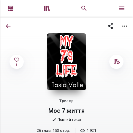


8
Трилер
Моє 7 життя
Повний текст
26 глав, 153 стор.
1 921