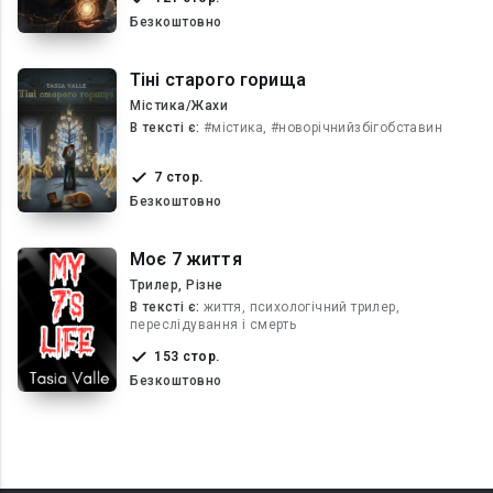
Безкоштовно
Тіні старого горища
Містика/Жахи
В текcті є:
#містика, #новорічнийзбігобставин
7 стор.
Безкоштовно
Моє 7 життя
Трилер, Різне
В текcті є:
життя, психологічний трилер,
переслідування і смерть
153 стор.
Безкоштовно