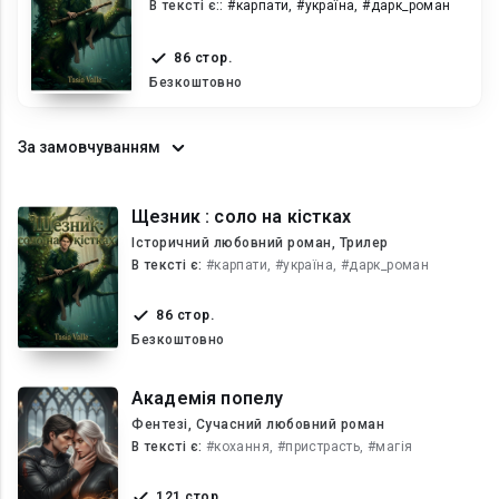
В текcті є::
#карпати, #україна, #дарк_роман
86 стор.
Безкоштовно
За замовчуванням
Щезник : соло на кістках
Історичний любовний роман, Трилер
В текcті є:
#карпати, #україна, #дарк_роман
86 стор.
Безкоштовно
Академія попелу
Фентезі, Сучасний любовний роман
В текcті є:
#кохання, #пристрасть, #магія
121 стор.