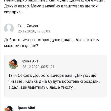
Неймовірно захоплива книга , яка дарує щирі емоціі .
Дякую автор. Мама звичайно влаштувала ще той
сюрприз .
Таня Секрет
26.12.2020, 19:06:03
Доброго вечора. Історія дуже цікава. Але чого там
мало викладаєте?
Ірина Айві
28.12.2020, 00:51:21
Таня Секрет, Доброго вечора вам . Дякую , що
читаєте . Кілька днів будуть коротенькі розділи ,
а далі викладатиму більше тексту .
Ірина Айві