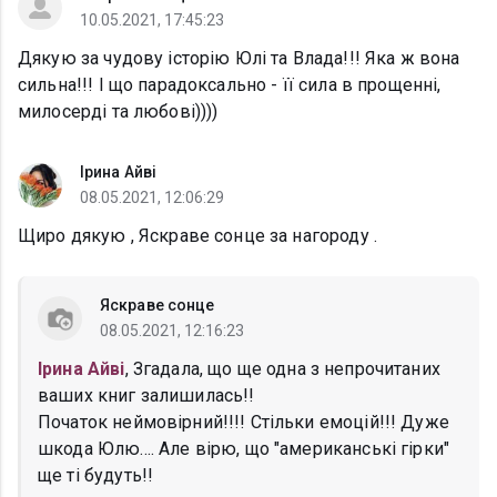
10.05.2021, 17:45:23
Дякую за чудову історію Юлі та Влада!!! Яка ж вона
сильна!!! І що парадоксально - її сила в прощенні,
милосерді та любові))))
Ірина Айві
08.05.2021, 12:06:29
Щиро дякую , Яскраве сонце за нагороду .
Яскраве сонце
08.05.2021, 12:16:23
Ірина Айві
, Згадала, що ще одна з непрочитаних
ваших книг залишилась!!
Початок неймовірний!!!! Стільки емоцій!!! Дуже
шкода Юлю.... Але вірю, що "американські гірки"
ще ті будуть!!