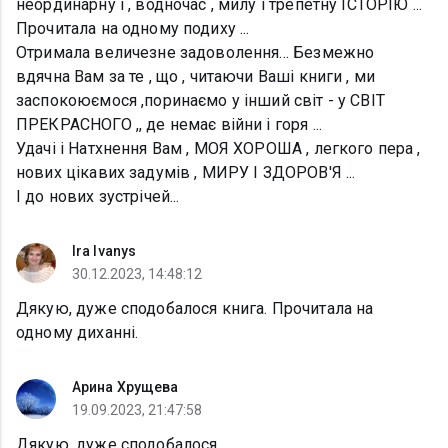
неординарну і , водночас , милу і трепетну ІСТОРІЮ ...
Прочитала на одному подиху ...
Отримала величезне задоволення... Безмежно
вдячна Вам за те , що , читаючи Ваші книги , ми
заспокоюємося ,поринаємо у інший світ - у СВІТ
ПРЕКРАСНОГО ,, де немає війни і горя ...
Удачі і Натхнення Вам , МОЯ ХОРОША , легкого пера ,
нових цікавих задумів , МИРУ І ЗДОРОВ'Я ...
І до нових зустрічей...
Ira Ivanys
30.12.2023, 14:48:12
Дякую, дуже сподобалося книга. Прочитала на
одному диханні.
Арина Хрущева
19.09.2023, 21:47:58
Дякую, дуже сподобалося.