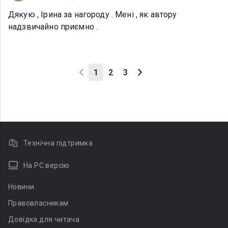
Дякую , Ірина за нагороду . Мені , як автору
надзвичайно приємно .
1
2
3
Технічна підтримка
На PC версію
Новини
Правовласникам
Довідка для читача