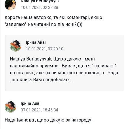
Natalya Berladynyuk
10.01.2021, 02:32:38
дорога наша авторко, та які коментарі, якщо
"залипаю" на читанні по пів ночі?))))
Ірина Айві
10.01.2021, 07:20:10
Natalya Berladynyuk, Щиро дякую , мені
надзвичайно приємно . Буває , що і я " залипаю "
по пів ночі , але на писанні чогось цікавого . Рада
, що книга Вам сподобалася .
Ірина Айві
07.01.2021, 18:46:34
Надя Іванова , щиро дякую за нагороду .