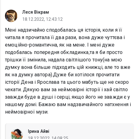
Леся Вікрам
18.12.2022, 12:43:12
Мені надзичайно сподобалась ця історія, коли я її
читала я прочитала її два рази, вона дуже чуттєва і
емоційно-романтична, як на мене. І мені дуже
подобалась попередня обкладинка,та я би просто
трішки її змінила, надала світлішого тону(на мою
думку вона більше підходить цій книжці, але то вже
як на думку автора).Дуже би хотілося прочитати
історії Дена і Ярослава та цього мабуть ще не скоро
чекати. Дякую вам за неймовірні історії і хай світло
завжди буде в душі і серці, якщо його не завжди є у
нашому домі. Бажаю вам надзвичайного натхнення і
неймовірної музи.
Ірина Айві
18.12.2022, 14:08:25