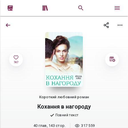


747
Короткий любовний роман
Кохання в нагороду
Повний текст
40 глав, 143 стор.
317 559