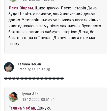
Леся Вікрам
, Щиро дякую, Лесю. Історія Дена
буде! Навіть є початок, який написаний доволі
давно. У теперішньому часі важко писати кілька
книг одночасно, тому після закінчення Зухвалого
бажання я активно займуся історією Дена, бо
багато хто на неї чекає. До речі книга вже має
назву .
Галина Чебан
17.08.2022, 19:59:25
❤️❤️❤️❤️❤️❤️❤️❤️❤️❤️❤️❤️❤️❤️❤️
Ірина Айві
13.12.2022, 08:51:54
Галина Чебан
, Дякую.