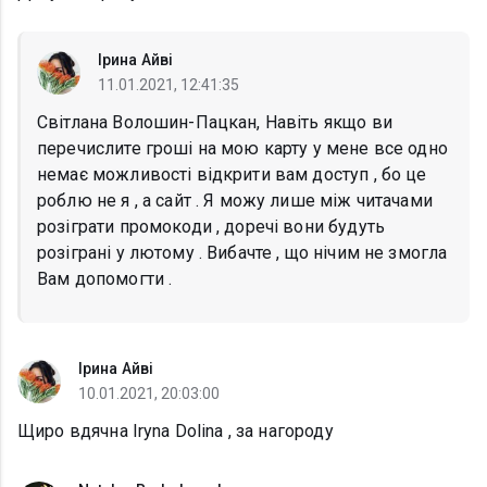
Ірина Айві
11.01.2021, 12:41:35
Світлана Волошин-Пацкан, Навіть якщо ви
перечислите гроші на мою карту у мене все одно
немає можливості відкрити вам доступ , бо це
роблю не я , а сайт . Я можу лише між читачами
розіграти промокоди , доречі вони будуть
розіграні у лютому . Вибачте , що нічим не змогла
Вам допомогти .
Ірина Айві
10.01.2021, 20:03:00
Щиро вдячна Iryna Dolina , за нагороду