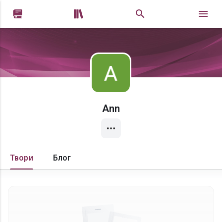


Ann
Твори
Блог