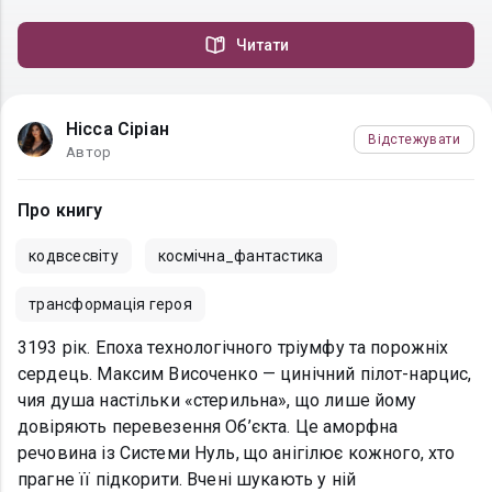
Читати
Нісса Сіріан
Відстежувати
Автор
Про книгу
кодвсесвіту
космічна_фантастика
трансформація героя
3193 рік. Епоха технологічного тріумфу та порожніх
сердець. Максим Височенко — цинічний пілот-нарцис,
чия душа настільки «стерильна», що лише йому
довіряють перевезення Об’єкта. Це аморфна
речовина із Системи Нуль, що анігілює кожного, хто
прагне її підкорити. Вчені шукають у ній