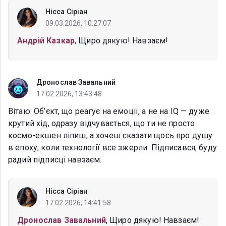
Нісса Сіріан
09.03.2026, 10:27:07
Андрій Казкар
, Щиро дякую! Навзаєм!
Дронослав Завальний
17.02.2026, 13:43:48
Вітаю. Об’єкт, що реагує на емоції, а не на IQ — дуже
крутий хід, одразу відчувається, що ти не просто
космо-екшен ліпиш, а хочеш сказати щось про душу
в епоху, коли технології все зжерли. Підписався, буду
радий підписці навзаєм.
Нісса Сіріан
17.02.2026, 14:41:58
Дронослав Завальний
, Щиро дякую! Навзаєм!