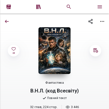


24
Фантастика
В.Н.Л. (код Всесвіту)
Повний текст
32 глав, 224 стор.
3 446