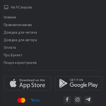
На PC версію
Новини
Правовласникам
Довідка для читача
Довідка для автора
Оплата
Про Букнет
Пошук користувачів