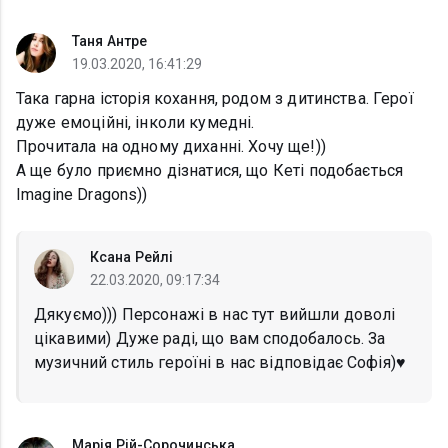
Таня Антре
19.03.2020, 16:41:29
Така гарна історія кохання, родом з дитинства. Герої
дуже емоційні, інколи кумедні.
Прочитала на одному диханні. Хочу ще!))
А ще було приємно дізнатися, що Кеті подобається
Imagine Dragons))
Ксана Рейлі
22.03.2020, 09:17:34
Дякуємо))) Персонажі в нас тут вийшли доволі
цікавими) Дуже раді, що вам сподобалось. За
музичний стиль героїні в нас відповідає Софія)♥️
Марія Рій-Сорочинська