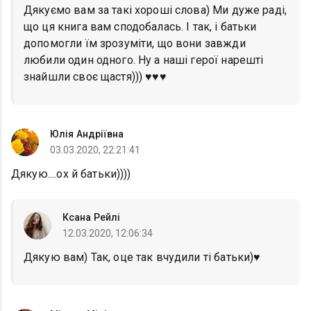
Дякуємо вам за такі хороші слова) Ми дуже раді,
що ця книга вам сподобалась. І так, і батьки
допомогли їм зрозуміти, що вони завжди
любили один одного. Ну а наші герої нарешті
знайшли своє щастя))) ♥️♥️♥️
Юлія Андріївна
03.03.2020, 22:21:41
Дякую....ох й батьки))))
Ксана Рейлі
12.03.2020, 12:06:34
Дякую вам) Так, оце так вчудили ті батьки)♥️