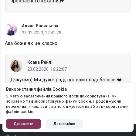
прекрасного кохання)♥️
Алина Васильева
23.02.2020, 12:42:29
Ааа боже як це класно
Ксана Рейлі
23.02.2020, 16:22:07
Дякуємо) Ми дуже раді, що вам сподобалось ❤️
Використання файлів Cookie
З метою забезпечення кращого досвіду користувача, ми
збираємо та використовуємо файли cookie. Продовжуючи
переглядати наш сайт, ви погоджуєтеся на збір і використання
1
2
3
4
файлів cookie.
Дозволити
Детальніше