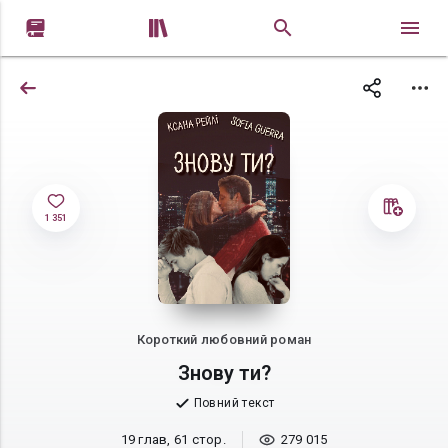


1 351
Короткий любовний роман
Знову ти?
Повний текст
19 глав, 61 стор.
279 015