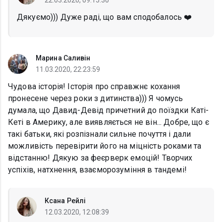
22.03.2020, 09:15:30
Дякуємо))) Дуже раді, що вам сподобалось ❤️
Марина Саливін
11.03.2020, 22:23:59
Чудова історія! Історія про справжнє кохання
пронесене через роки з дитинства))) Я чомусь
думала, що Давид-Девід причетний до поїздки Каті-
Кеті в Америку, але виявляється не він... Добре, що є
такі батьки, які розпізнали сильне почуття і дали
можливість перевірити його на міцність роками та
відстанню! Дякую за феєрверк емоцій! Творчих
успіхів, натхнення, взаєморозуміння в тандемі!
Ксана Рейлі
12.03.2020, 12:08:39