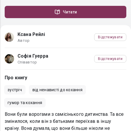
Читати
Ксана Рейлі
Відстежувати
Автор
Софія Гуерра
Відстежувати
Співавтор
Про книгу
зустріч
від ненависті до кохання
гумор та кохання
Вони були ворогами з самісінького дитинства. Та все
змінилося, коли він з батьками переїхав в іншу
країну. Вона думала, що вони більше ніколи не