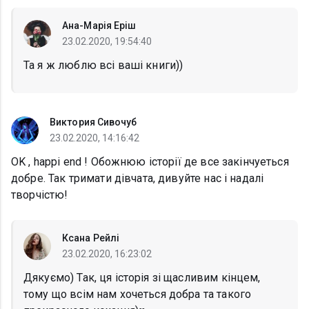
Ана-Марія Еріш
23.02.2020, 19:54:40
Та я ж люблю всі ваші книги))
Виктория Сивочуб
23.02.2020, 14:16:42
OK , happi end ! Обожнюю історії де все закінчуеться
добре. Так тримати дівчата, дивуйте нас і надалі
творчістю!
Ксана Рейлі
23.02.2020, 16:23:02
Дякуємо) Так, ця історія зі щасливим кінцем,
тому що всім нам хочеться добра та такого