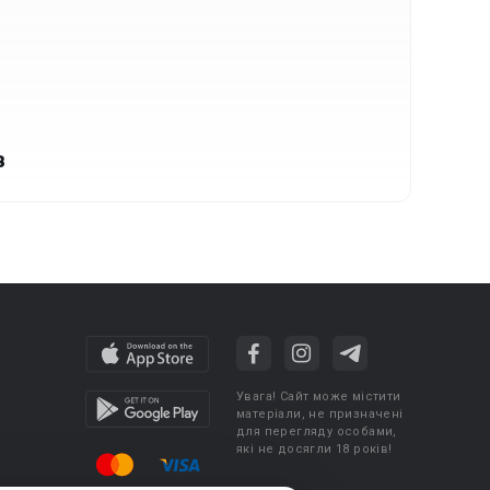
в
Увага! Сайт може містити
матеріали, не призначені
для перегляду особами,
які не досягли 18 років!