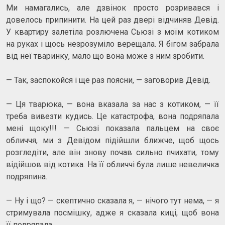
Ми намагались, але дзвінок просто розривався і
довелось припинити. На цей раз двері відчиняв Девід.
У квартиру залетіла розлючена Сьюзі з моїм котиком
на руках і щось незрозуміло верещала. Я бігом забрала
від неї тваринку, мало що вона може з ним зробити.
— Так, заспокойся і ще раз поясни, — заговорив Девід.
— Ця тварюка, — вона вказала за нас з котиком, — її
треба вивезти кудись. Це катастрофа, вона подряпала
мені щоку!!! — Сьюзі показала пальцем на своє
обличчя, ми з Девідом підійшли ближче, щоб щось
розгледіти, але він знову почав сильно пчихати, тому
відійшов від котика. На її обличчі була лише невеличка
подряпина.
— Ну і що? — скептично сказала я, — нічого тут нема, — я
стримувала посмішку, адже я сказала киці, щоб вона
її подряпала.