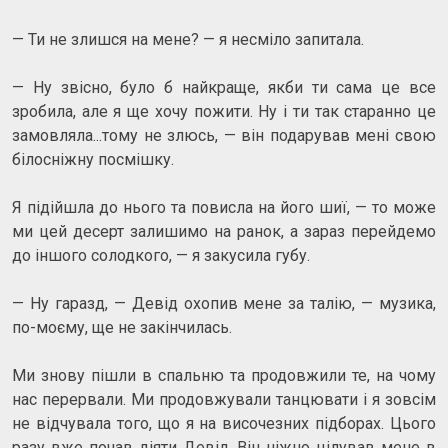
— Ти не злишся на мене? — я несміло запитала.
— Ну звісно, було б найкраще, якби ти сама це все
зробила, але я ще хочу пожити. Ну і ти так старанно це
замовляла...тому не злюсь, — він подарував мені свою
білосніжну посмішку.
Я підійшла до нього та повисла на його шиї, — то може
ми цей десерт залишимо на ранок, а зараз перейдемо
до іншого солодкого, — я закусила губу.
— Ну гаразд, — Девід охопив мене за талію, — музика,
по-моєму, ще не закінчилась.
Ми знову пішли в спальню та продовжили те, на чому
нас перервали. Ми продовжували танцювати і я зовсім
не відчувала того, що я на височезних підборах. Цього
разу вже почав діяти Девід. Він ніжно цілував мене в