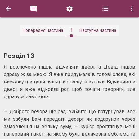





1
Попередня частина
Наступна частина
Розділ 13
Я розлючено пішла відчиняти двері, а Девід пішов
одразу ж за мною. Я вже придумала в голові слова, які
вискажу цій тупій ляльці й стиснула кулаки. Відчинивши
двері, я вже відкрила рот, щоб почати говорити, але
одразу ж замовкла.
— Доброго вечора ще раз, вибачте, що потурбував, але
ми забули Вам передати десерт як подарунок через
замовлення на велику суму, — кур‘єр простягнув мені
паперовий пакет, на якому була величезна емблема та