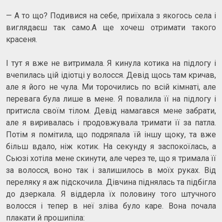
— А то що? Подивися на себе, приїхала з якогось села і
виглядаєш так само.А ще хочеш отримати такого
красеня.
І тут я вже не витримала. Я кинула котика на підлогу і
вчепилась цій ідіотці у волосся. Девід щось там кричав,
але я його не чула. Ми торочились по всій кімнаті, але
перевага була лише в мене. Я повалила її на підлогу і
притисла своїм тілом. Девід намагався мене забрати,
але я виривалась і продовжувала тримати її за патла.
Потім я помітила, що подряпала їй іншу щоку, та вже
більш вдало, ніж котик. На секунду я заспокоїлась, а
Сьюзі хотіла мене скинути, але через те, що я тримала її
за волосся, воно так і залишилось в моїх руках. Від
переляку я аж підскочила. Дівчина піднялась та підбігла
до дзеркала. Я віддерла їх половину того штучного
волосся і тепер в неї зліва було каре. Вона почала
плакати й прошипіла: