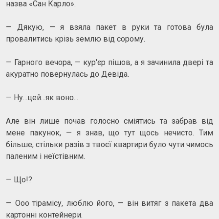
назва «Сан Карло».
— Дякую, — я взяла пакет в руки та готова була
провалитись крізь землю від сорому.
— Гарного вечора, — кур'єр пішов, а я зачинила двері та
акуратно повернулась до Девіда.
— Ну...цей...як воно...
Але він лише почав голосно сміятись та забрав від
мене пакунок, — я знав, що тут щось нечисто. Тим
більше, стільки разів з твоєї квартири було чути чимось
паленим і неїстівним.
— Що!?
— Ооо тірамісу, люблю його, — він витяг з пакета два
картонні контейнери.