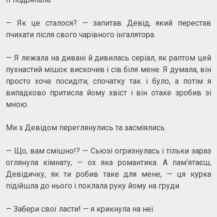
— Як це сталося? — запитав Девід, який перестав
пчихати після свого чарівного інгалятора.
— Я лежала на дивані й дивилась серіал, як раптом цей
пухнастий мішок вискочив і сів біля мене. Я думала, він
просто хоче посидіти, спочатку так і було, а потім я
випадково притисла йому хвіст і він отаке зробив зі
мною.
Ми з Девідом переглянулись та засміялись.
— Що, вам смішно!? — Сьюзі огризнулась і тільки зараз
оглянула кімнату, — ох яка романтика. А пам‘ятаєш,
Девідичку, як ти робив таке для мене, — ця курка
підійшла до нього і поклала руку йому на груди.
— Забери свої ласти! — я крикнула на неї.