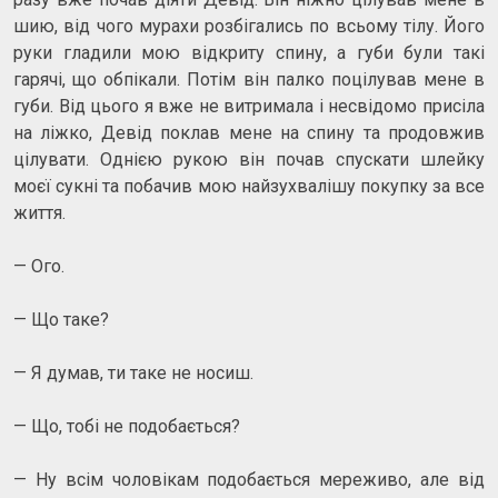
шию, від чого мурахи розбігались по всьому тілу. Його
руки гладили мою відкриту спину, а губи були такі
гарячі, що обпікали. Потім він палко поцілував мене в
губи. Від цього я вже не витримала і несвідомо присіла
на ліжко, Девід поклав мене на спину та продовжив
цілувати. Однією рукою він почав спускати шлейку
моєї сукні та побачив мою найзухвалішу покупку за все
життя.
— Ого.
— Що таке?
— Я думав, ти таке не носиш.
— Що, тобі не подобається?
— Ну всім чоловікам подобається мереживо, але від