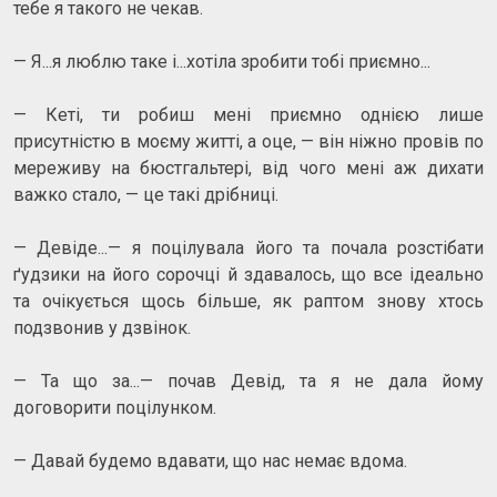
тебе я такого не чекав.
— Я...я люблю таке і...хотіла зробити тобі приємно...
— Кеті, ти робиш мені приємно однією лише
присутністю в моєму житті, а оце, — він ніжно провів по
мереживу на бюстгальтері, від чого мені аж дихати
важко стало, — це такі дрібниці.
— Девіде...— я поцілувала його та почала розстібати
ґудзики на його сорочці й здавалось, що все ідеально
та очікується щось більше, як раптом знову хтось
подзвонив у дзвінок.
— Та що за...— почав Девід, та я не дала йому
договорити поцілунком.
— Давай будемо вдавати, що нас немає вдома.