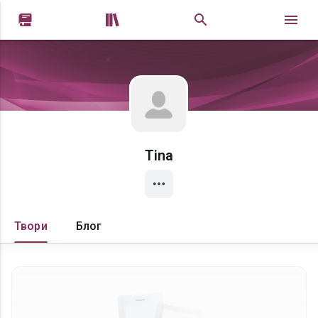


Tina
Твори
Блог