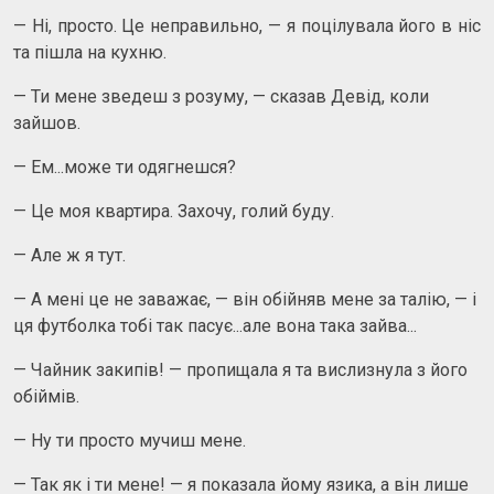
— Ні, просто. Це неправильно, — я поцілувала його в ніс
та пішла на кухню.
— Ти мене зведеш з розуму, — сказав Девід, коли
зайшов.
— Ем...може ти одягнешся?
— Це моя квартира. Захочу, голий буду.
— Але ж я тут.
— А мені це не заважає, — він обійняв мене за талію, — і
ця футболка тобі так пасує...але вона така зайва...
— Чайник закипів! — пропищала я та вислизнула з його
обіймів.
— Ну ти просто мучиш мене.
— Так як і ти мене! — я показала йому язика, а він лише