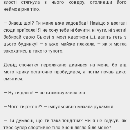
злості стягнула з нього ковдру, оголивши його
неймовірне тіло.
— Знаєш що!? Ти мене вже задовбав! Навіщо я взагалі
сюди приїхала! Я не хочу тебе ні бачити, ні чути, ні знати!
Забирай свою Сьюзі з моєї квартири і...і...валіть геть з
цього будинку! — я вже майже плакала, — як я могла
закохатись в такого тупого.
Девід спочатку перелякано дивився на мене, бо від
мого крику остаточно пробудився, а потім почав дико
сміятися.
— Ну ти даєш! — не вгамовувався він.
— Чого ти ржеш!? — імпульсивно махала руками я.
— Ти думаєш, що ти така тендітна? Чи я не відчув, як
твоє супер спортивне тіло вночі лягло біля мене?