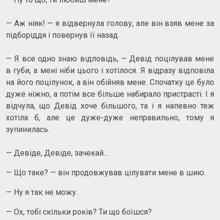
— Аж ніяк! — я відвернула голову, але він взяв мене за
підборіддя і повернув її назад.
— Я все одно знаю відповідь, — Девід поцілував мене
в губи, а мені ніби цього і хотілося. Я відразу відповіла
на його поцілунок, а він обійняв мене. Спочатку це було
дуже ніжно, а потім все більше набирало пристрасті. І я
відчула, що Девід хоче більшого, та і я напевно теж
хотіла б, але це дуже-дуже неправильно, тому я
зупинилась.
— Девіде, Девіде, зачекай...
— Що таке? — він продовжував цілувати мене в шию.
— Ну я так не можу.
— Ох, тобі скільки років? Ти що боїшся?