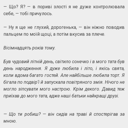
— Що? Я? — в пориві злості я не дуже контролювала
себе, — тобі причулось.
— Ну я ще не глухий, дорогенька, — він ніжно поводив
пальцем по моїй щоці, а потім вкусив за плече.
Вісімнадцять років тому.
Був чудовий літній день, світило сонечко і в мого тата був
день народження. Я дуже любила і літо, і якісь свята,
коли вдома багато гостей. Але найбільше любила торт. Я
бігала по подвір‘ї й запускала повітряного змія. Нічого не
могло зіпсувати мого настрою. Крім декого. Давид теж
приїхав до мого тата, адже наші батьки найкращі друзі.
— Що ти робиш? — він сидів на траві й спостерігав за
мною.