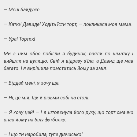
— Мені байдуже.
— Катю! Давиде! Ходіть їсти торт, — покликала моя мама.
— Ура! Тортик!
Ми з ним обоє побігли в будинок, взяли по шматку і
вийшли на вулицю. Свій я відразу з‘їла, а Давид ще мав
багато. І я вирішила помститись йому за змія.
— Віддай мені, я хочу ще.
— Ні, це мій. Іди й візьми собі на столі.
— Я хочу цей! — і я штовхнула його руку, що торт смачно
впав йому на білу футболку.
— І що ти наробила, тупе дівчисько!