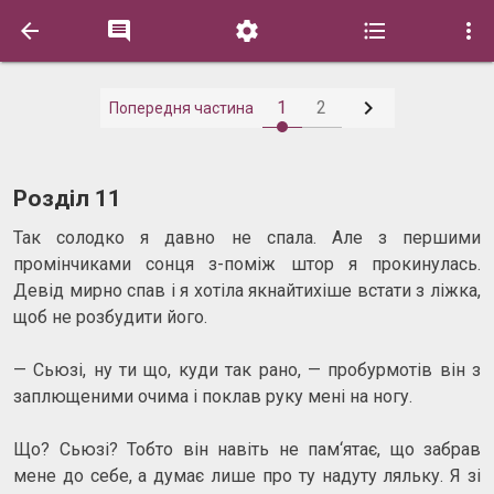






1
2
Попередня частина
Розділ 11
Так солодко я давно не спала. Але з першими
промінчиками сонця з-поміж штор я прокинулась.
Девід мирно спав і я хотіла якнайтихіше встати з ліжка,
щоб не розбудити його.
— Сьюзі, ну ти що, куди так рано, — пробурмотів він з
заплющеними очима і поклав руку мені на ногу.
Що? Сьюзі? Тобто він навіть не пам‘ятає, що забрав
мене до себе, а думає лише про ту надуту ляльку. Я зі