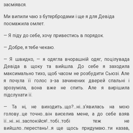
засміявся.
Ми випили чаю з бутербродами і ще я для Девіда
посмажила омлет.
— Я піду до себе, хочу привестись в порядок.
— Добре, я тебе чекаю.
— Я швидко, — я одягла вчорашній одяг, поцілувада
Девіда в щоку та вийшла. До себе я заходила
максимально тихо, щоб часом не розбудити Сьюзі. Але
я почула її голос з-за зачинених дверей спальні і
зрозуміла, вона вже не спить. Але я вирішила
підслухати її.
— Та ні, не виходить...що?...ні...з‘явилась на мою
голову...це точно...він виселив мене, а до себе взяв
її...ні...ні...заспокійся!...тобі...тобі теж не
вийшло...перестань!...я ще щось придумаю...ти казав,