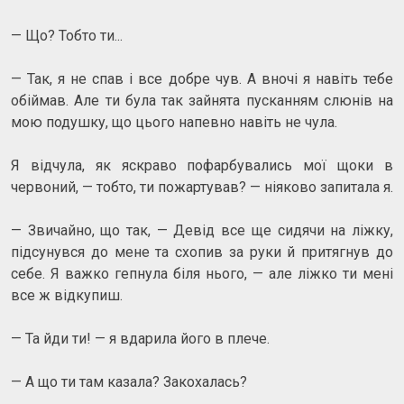
— Що? Тобто ти...
— Так, я не спав і все добре чув. А вночі я навіть тебе
обіймав. Але ти була так зайнята пусканням слюнів на
мою подушку, що цього напевно навіть не чула.
Я відчула, як яскраво пофарбувались мої щоки в
червоний, — тобто, ти пожартував? — ніяково запитала я.
— Звичайно, що так, — Девід все ще сидячи на ліжку,
підсунувся до мене та схопив за руки й притягнув до
себе. Я важко гепнула біля нього, — але ліжко ти мені
все ж відкупиш.
— Та йди ти! — я вдарила його в плече.
— А що ти там казала? Закохалась?