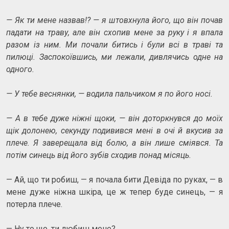
— Як ти мене назвав!? — я штовхнула його, що він почав
падати на траву, але він схопив мене за руку і я впала
разом із ним. Ми почали битись і були всі в траві та
пилюці. Заспокоївшись, ми лежали, дивлячись одне на
одного.
— У тебе веснянки, — водила пальчиком я по його носі.
— А в тебе дуже ніжні щоки, — він доторкнувся до моїх
щік долонею, секунду подивився мені в очі й вкусив за
плече. Я заверещала від болю, а він лише сміявся. Та
потім синець від його зубів сходив понад місяць.
— Ай, що ти робиш, — я почала бити Девіда по руках, — в
мене дуже ніжна шкіра, це ж тепер буде синець, — я
потерла плече.
— Ну то що, ти любиш мене?