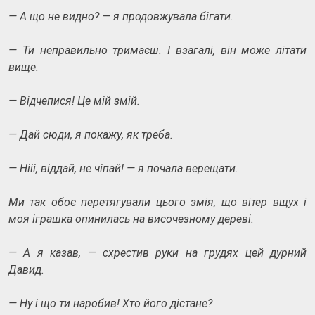
— А що не видно? — я продовжувала бігати.
— Ти неправильно тримаєш. І взагалі, він може літати
вище.
— Відчепися! Це мій змій.
— Дай сюди, я покажу, як треба.
— Нііі, віддай, не чіпай! — я почала верещати.
Ми так обоє перетягували цього змія, що вітер вщух і
моя іграшка опинилась на височезному дереві.
— А я казав, — схрестив руки на грудях цей дурний
Давид.
— Ну і що ти наробив! Хто його дістане?