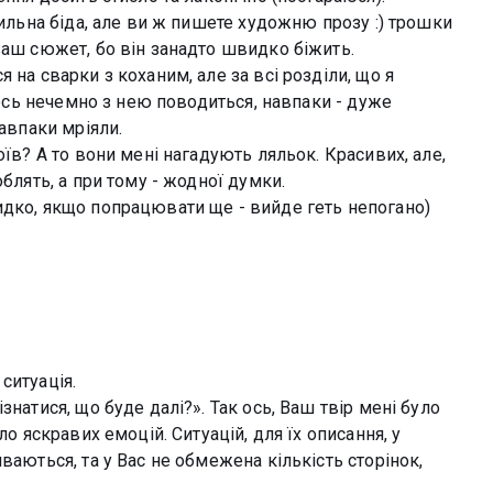
сильна біда, але ви ж пишете художню прозу :) трошки
ваш сюжет, бо він занадто швидко біжить.
 на сварки з коханим, але за всі розділи, що я
якось нечемно з нею поводиться, навпаки - дуже
навпаки мріяли.
оїв? А то вони мені нагадують ляльок. Красивих, але,
облять, а при тому - жодної думки.
идко, якщо попрацювати ще - вийде геть непогано)
ситуація.
знатися, що буде далі?». Так ось, Ваш твір мені було
ло яскравих емоцій. Ситуацій, для їх описання, у
ваються, та у Вас не обмежена кількість сторінок,