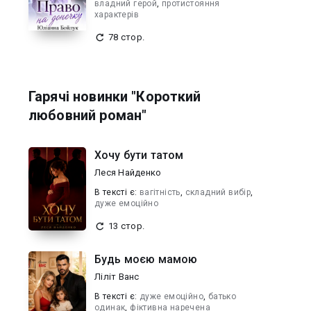
владний герой
,
протистояння
характерів
78 стор.
Гарячі новинки "Короткий
любовний роман"
Хочу бути татом
Леся Найденко
В текcті є:
вагітність
,
складний вибір
,
дуже емоційно
13 стор.
Будь моєю мамою
Ліліт Ванс
В текcті є:
дуже емоційно
,
батько
одинак
,
фіктивна наречена