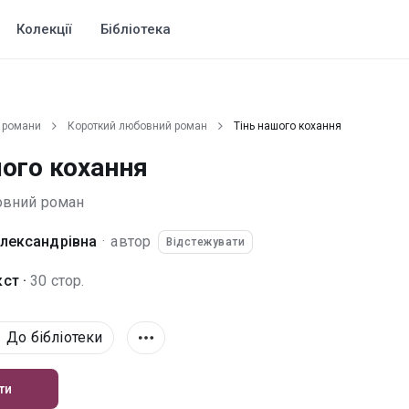
Колекції
Бібліотека
 романи
Короткий любовний роман
Тінь нашого кохання
шого кохання
овний роман
Олександрівна
·
автор
Відстежувати
ст ·
30 стор.
До бібліотеки
ти