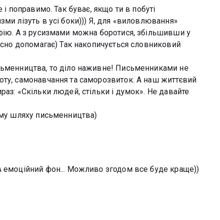
 і поправимо. Так буває, якщо ти в побуті
зми лізуть в усі боки))) Я, для «виловлювання»
афію. А з русизмами можна боротися, збільшивши у
ійсно допомагає) Так накопичується словниковий
сьменництва, то діло наживне! Письменниками не
оту, самонавчання та саморозвиток. А наш життєвий
раз: «Скільки людей, стільки і думок». Не давайте
кому шляху письменництва)
А емоційний фон... Можливо згодом все буде краще))