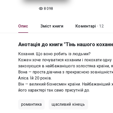
8 098
Опис
Зміст книги
Коментарі ·
12
Анотація до книги "Тінь нашого коханн
Кохання. Що воно робить із людьми?
Кожен хоче почуватися коханим і покохати одну л
закохуєшся в найбажанішого холостяка країни, 
Вона — проста дівчина з прекрасною зовнішністю,
Аліса. Їй 20 років.
Він — великий бізнесмен країни. Найбажаніший х
його характері так само присутній до.
романтика
щасливий кінець