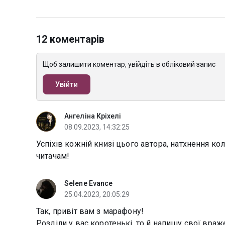
12 коментарів
Щоб залишити коментар, увійдіть в обліковий запис
Увійти
Ангеліна Кріхелі
08.09.2023, 14:32:25
Успіхів кожній книзі цього автора, натхнення кол
читачам!
Selene Evance
25.04.2023, 20:05:29
Так, привіт вам з марафону!
Розділи у вас коротенькі, то й напишу свої враж