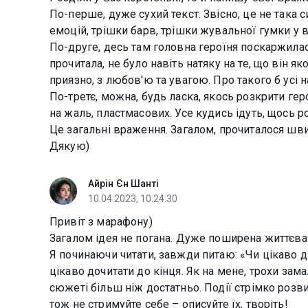
По-перше, дуже сухий текст. Звісно, це не така 
емоцій, трішки барв, трішки жувальної гумки у 
По-друге, десь там головна героїня поскаржилася
прочитала, не було навіть натяку на те, що він 
приязно, з любов'ю та увагою. Про такого б усі 
По-третє, можна, будь ласка, якось розкрити гер
на жаль, пластмасових. Усе кудись ідуть, щось р
Це загальні враження. Загалом, прочиталося шв
Дякую)
Айрін Єн Шанті
10.04.2023, 10:24:30
Привіт з марафону)
Загалом ідея не погана. Дуже поширена життєва 
Я починаючи читати, завжди питаю: «Чи цікаво ді
цікаво дочитати до кінця. Як на мене, трохи зама
сюжеті більш ніж достатньо. Події стрімко розви
тож не стримуйте себе – описуйте їх, творіть!