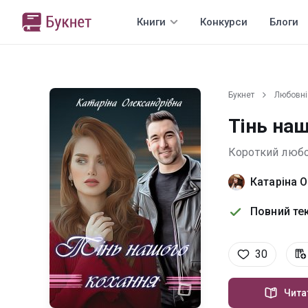
Книги
Конкурси
Блоги
Букнет
Любовні
Тінь на
Короткий люб
Катаріна 
Повний тек
30
Чита