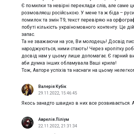
Є помилки та невірні переклади слів, але саме це
розмовляєш російською. У мене та ж біда – руси
помилок та змін Т9, текст перевіряю на орфогр
побуті кількість україномовного контенту. Це д
запас.
Та не зважаючи на усе, Ви молодець! Досвід пи
народжуються, ними стають! Через кропітку роб
досвід нам у цьому лише допомагає. Є гарний ви
аби думка інших обламувала Ваші крила!
Тож, Авторе успіхів та наснаги на цьому нелег
Валерія Кубік
29.11.2022, 15:46:45
Якось занадто швидко в них все розвивається. 
Аврелія Ліліум
22.11.2022, 21:31:34