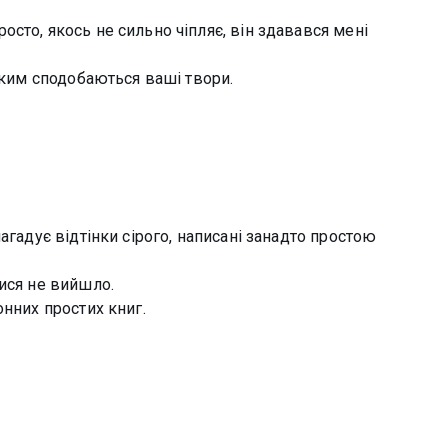
сто, якось не сильно чіпляє, він здавався мені
 яким сподобаються ваші твори.
агадує відтінки сірого, написані занадто простою
ися не вийшло.
онних простих книг.