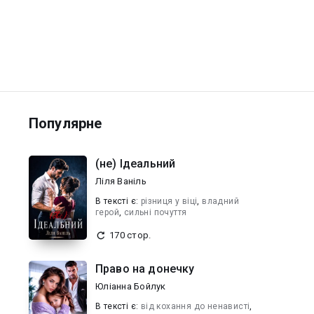
Популярне
(не) Ідеальний
Ліля Ваніль
В текcті є:
різниця у віці
,
владний
герой
,
сильні почуття
170 стор.
Право на донечку
Юліанна Бойлук
В текcті є:
від кохання до ненависті
,