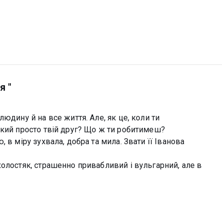
я "
юдину й на все життя. Але, як це, коли ти
який просто твій друг? Що ж ти робитимеш?
 в міру зухвала, добра та мила. Звати її Іванова
олостяк, страшенно привабливий і вульгарний, але в