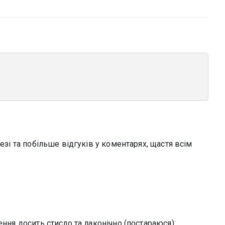
езі та побільше відгуків у коментарях, щастя всім
ення досить стисло та лаконічно (постараюся):