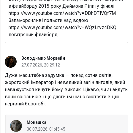
з флайборду 2015 року Деймона Ріппі у фіналі
https://www.youtube.com/watch?v=DDhDTlVQf7M
Запаморочливі польоти над водою.
https://www.youtube.com/watch?v=WQzLrvz4DKQ
повітряний флайборд
Володимир Морвейн
27.07.2026, 20:29:12
Дуже масштабна задумка — понад сотня світів,
жорстокий імператор і невеликий загін янголів, який
наважується кинути йому виклик. Цікаво, чи знайдуть
вони союзників і що дасть їм шанс вистояти в цій
нерівній боротьбі.
Монашка
30.07.2026, 01:45:45