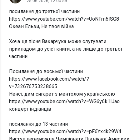
25.06.2026, 12:00:55
посилання до третьої частини
https://www.youtube.com/watch?v=UoNFrn6ISG8
Океан Ельзи, Не твоя війна
Хоча ця пісня Вакарчука може слугувати
прикладом до усієї книги, а не лише до третьої
частини
Посилання до восьмої частини
https://www.facebook.com/watch/?
v=732676753238665
Ненсі, дим сигарет з ментолом українською
https://www.youtube.com/watch?v=WG6y6k1lJao
концерт індіанців
посилання до 13 частини
https://www.youtube.com/watch?v=pF6Yx4k29W4
Виступ переможця Чемпіонату Північної Америки