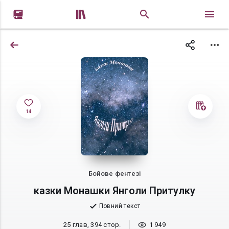


14
Бойове фентезі
казки Монашки Янголи Притулку
Повний текст
25 глав, 394 стор.
1 949