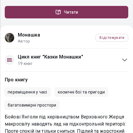
Читати
Монашка
Відстежувати
Автор
Цикл книг "Казки Монашки"
19 книг
Про книгу
переміщення у часі
космічні бої та пригоди
багатовимірні простори
Бойові Янголи під керівництвом Верховного Жерця
макросвіту наводять лад на підконтрольній території.
Проте спокій їм тільки сниться. Підлий та жорстокий