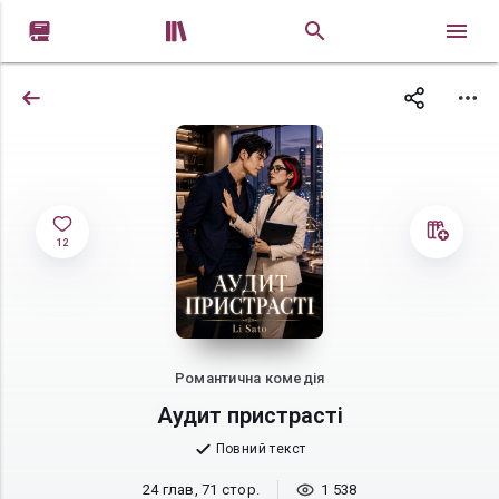


12
Романтична комедія
Аудит пристрасті
Повний текст
24 глав, 71 стор.
1 538