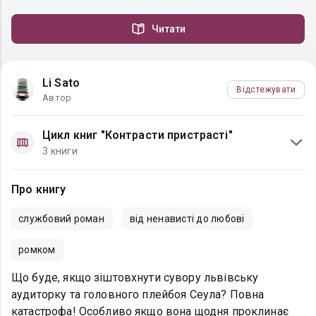
Читати
Li Sato
Відстежувати
Автор
Цикл книг "Контрасти пристрасті"
3 книги
Про книгу
службовий роман
від ненависті до любові
ромком
Що буде, якщо зіштовхнути сувору львівську
аудиторку та головного плейбоя Сеула? Повна
катастрофа! Особливо якщо вона щодня проклинає