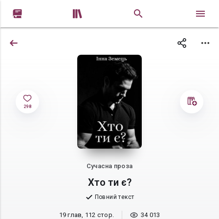


298
Сучасна проза
Хто ти є?
Повний текст
19 глав, 112 стор.
34 013