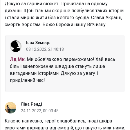
Дякую за гарний сюжет. Прочитала на одному
диханні. Щоб тіль ми скоріше позбулися таких історій
і стали мирно жити без клятого сусіда. Слава Україні,
смерть ворогам. Боже бережи нашу Вітчизну.
Інна Земець
08.12.2022, 21:40:18
Лд Мк
, Ми обов’язково переможемо! Хай весь
біль і занепокоєння швидше стануть лише
вигаданими історіями. Дякую за увагу і
приділений час!
Ліна Ренді
24.11.2022, 00:03:48
Класно написано, герої сподобались, іноді шкіра
сиротами вкривала від емоцій, що панують між ними.