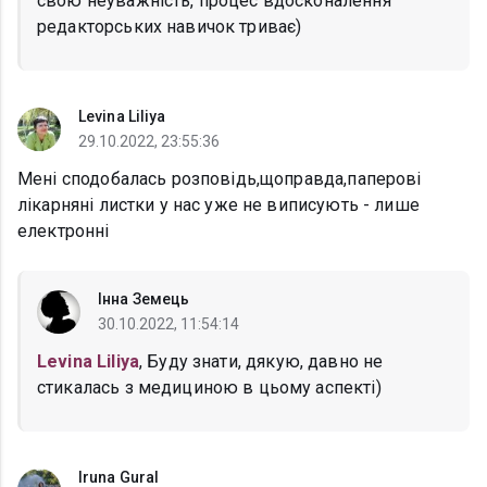
свою неуважність, процес вдосконалення
редакторських навичок триває)
Levina Liliya
29.10.2022, 23:55:36
Мені сподобалась розповідь,щоправда,паперові
лікарняні листки у нас уже не виписують - лише
електронні
Інна Земець
30.10.2022, 11:54:14
Levina Liliya
, Буду знати, дякую, давно не
стикалась з медициною в цьому аспекті)
Iruna Gural