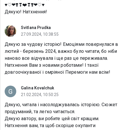
♥︎♡❤❣️❣❤️❣❣️❤♡♥︎
Дякую! Натхнення!
Svitlana Prudka
27.09.2024, 10:38:55
Дякую за чудову історію! Емоціями повернулася в
лютий - березень 2024, важко було читати, бо ніби
наново все відчувала і ще раз це переживала.
Натхнення Вам з новими роботами! І такої
довгоочікуваної і омріяної Перемоги нам всім!
Galina Kovalchuk
21.02.2024, 10:50:25
Дякую, читала і насолоджувалась історією. Сюжет
продуманий, та легко читається.
Дякую автору, ви робите цей світ кращим.
Натхнення вам, та щоб скоріше окупанти