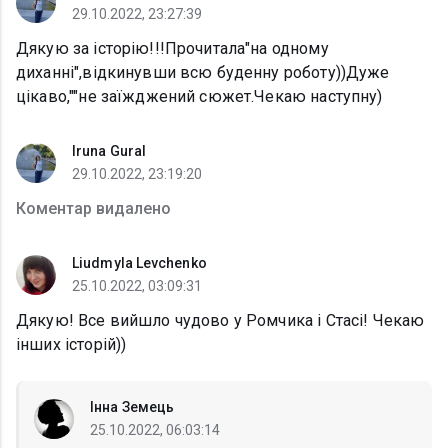
29.10.2022, 23:27:39
Дякую за історію!!!Прочитала"на одному
диханні",відкинувши всю буденну роботу))Дуже
цікаво,""не заїжджений сюжет.Чекаю наступну)
Iruna Gural
29.10.2022, 23:19:20
Коментар видалено
Liudmyla Levchenko
25.10.2022, 03:09:31
Дякую! Все вийшло чудово у Ромчика і Стасі! Чекаю
інших історій))
Інна Земець
25.10.2022, 06:03:14