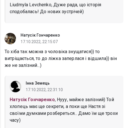
Liudmyla Levchenko, Дуже рада, що історія
сподобалась! До нових зустрічей)
Натусік Гончаренко
17.10.2022, 22:15:07
То хіба так можна з чоловіка знущатися)) то
витріщається, то до ліжка заперлася і відшила)) він
же не залізний...)
Інна Земець
17.10.2022, 22:31:10
Натусік Гончаренко
, Нууу, майже залізний) Той
хлопець має ще секрети, а поки ще Настя зі
своїми думками розбереться... Дамо їм ще трохи
часу)