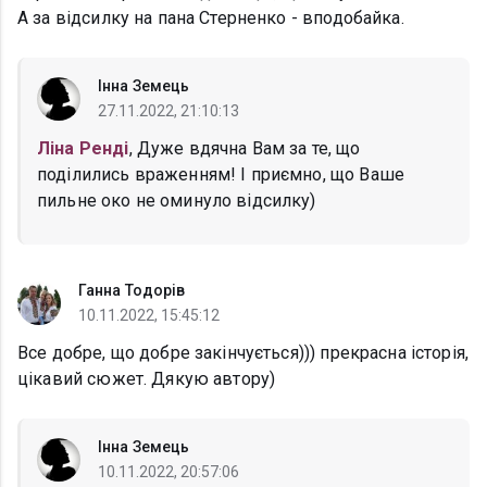
А за відсилку на пана Стерненко - вподобайка.
Інна Земець
27.11.2022, 21:10:13
Ліна Ренді
, Дуже вдячна Вам за те, що
поділились враженням! І приємно, що Ваше
пильне око не оминуло відсилку)
Ганна Тодорів
10.11.2022, 15:45:12
Все добре, що добре закінчується))) прекрасна історія,
цікавий сюжет. Дякую автору)
Інна Земець
10.11.2022, 20:57:06