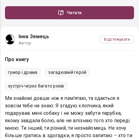
Читати
Інна Земець
Відстежувати
Автор
Про книгу
гумор і драма
загадковий герой
зустріч через багато років
Ми знайомі довше ніж я пам’ятаю, та здається я
зовсім тебе не знаю. Я згадую хлопчика, який
подарував мені собаку і не можу забути парубка,
якому завдала болю, але не впізнаю того хто переді
мною. Ти інший, ти різний, ти незнайомець. Не хочу
більше гратись в здогадки, я просто запитаю – хто ти