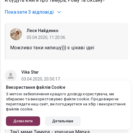
А будуть книги про Тимура, Рому та Оксану?
Показати
3 відповіді
Леся Найденко
05.04.2020, 11:20:06
Можливо таки напишу))) є цікаві ідеї
Vika Star
03.04.2020, 20:50:17
Використання файлів Cookie
Я так розумію Марк та Лаура це з книги Місто
З метою забезпечення кращого досвіду користувача, ми
бажань?
збираємо та використовуємо файли cookie. Продовжуючи
переглядати наш сайт, ви погоджуєтеся на збір і використання
файлів cookie.
Леся Найденко
Дозволити
Детальніше
03.04.2020, 21:06:29
Так) мама Тимура - хрещена Марка