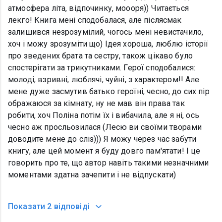
атмосфера літа, відпочинку, моооря)) Читається
лекго! Книга мені сподобалася, але післясмак
залишився незрозумілий, чогось мені невистачило,
хоч і можу зрозуміти що) Ідея хороша, люблю історії
про зведених брата та сестру, також цікаво було
спостерігати за трикутниками. Герої сподобалися:
молоді, взривні, люблячі, чуйні, з характером!! Але
мене дуже засмутив батько героїні, чесно, до сих пір
ображаюся за кімнату, ну не мав він права так
робити, хоч Поліна потім їх і вибачила, але я ні, ось
чесно аж просльозилася (Лесю ви своїми творами
доводите мене до сліз))) Я можу через час забути
книгу, але цей момент я буду довго пам'ятати! І це
говорить про те, що автор навіть такими незначними
моментами здатна зачепити і не відпускати)
Показати
2 відповіді