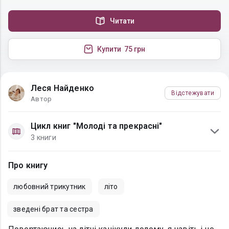
Читати
Купити
75 грн
Леся Найденко
Відстежувати
Автор
Цикл книг "Молоді та прекрасні"
3 книги
Про книгу
любовний трикутник
літо
зведені брат та сестра