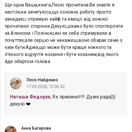
Ще одна Ваша,книга,Лесю прочитана.Ви знаєте я
настільки зачитуюсь,що основну роботу просто
закидаю,і отримую кайф та емоції від кожної
прочитаної сторінки.Дякую,цікаво було спостерігати
за Алексом і Поліною,які як себе стримували в
почуттях,але серцю не накажеш,воно обирає саме з
ким бути.Адже,що може бути краще ніжного та
п‘янкого відчуття кохання і бути коханим,від якого
йде обертом голова.
Леся Найденко
17.09.2020, 15:06:42
Наташа Федорук
, Як приємно!!!! Дуже рада)))
дякую ❤️
Анна Багирова