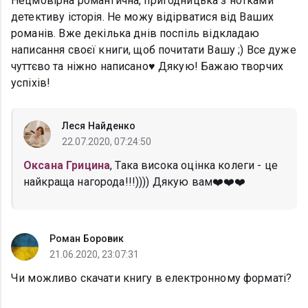
Нецмовірна романтична, пригодницька з нотками
детективу історія. Не можу відірватися від Ваших
романів. Вже декілька днів поспіль відкладаю
написання своєї книги, щоб почитати Вашу ;) Все дуже
чуттєво та ніжно написано♥️ Дякую! Бажаю творчих
успіхів!
Леся Найденко
22.07.2020, 07:24:50
Оксана Грицина
, Така висока оцінка колеги - це
найкраща нагорода!!!)))) Дякую вам❤️❤️❤️
Роман Боровик
21.06.2020, 23:07:31
Чи можливо скачати книгу в електронному форматі?