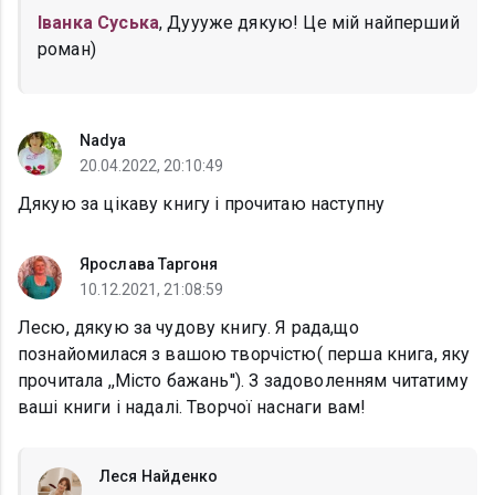
Іванка Суська
, Дуууже дякую! Це мій найперший
роман)
Nadya
20.04.2022, 20:10:49
Дякую за цікаву книгу і прочитаю наступну
Ярослава Таргоня
10.12.2021, 21:08:59
Лесю, дякую за чудову книгу. Я рада,що
познайомилася з вашою творчістю( перша книга, яку
прочитала ,,Місто бажань''). З задоволенням читатиму
ваші книги і надалі. Творчої наснаги вам!
Леся Найденко