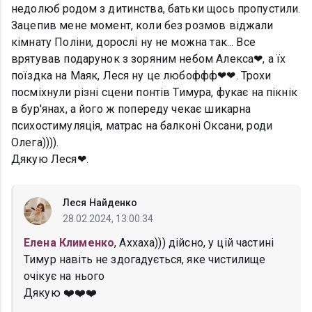
недолюб родом з дитинства, батьки щось пропустили.
Зацепив мене момент, коли без розмов віджали
кімнату Поліни, дорослі ну не можна так... Все
врятував подарунок з зоряним небом Алекса❤, а їх
поїздка на Маяк, Леся ну це любоффф❤❤. Трохи
посміхнули різні сцени понтів Тимура, фукає на пікнік
в бур'янах, а його ж попереду чекає шикарна
психостимуляція, матрас на балконі Оксани, роди
Олега)))).
Дякую Леся❤.
Леся Найденко
28.02.2024, 13:00:34
Елена Клименко
, Аххаха))) дійсно, у цій частині
Тимур навіть не здогадується, яке чистилище
очікує на нього
Дякую ❤️❤️❤️