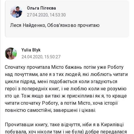
Ольга Пігеєва
27.04.2020, 14:53:30
Леся Найденко, Обов'язково прочитаю
Yulia Blyk
24.04.2020, 15:50:27
Спочатку прочитала Місто бажань потім уже Роботу
над почуттями, але я з тих людей, які люблють читати
цикли підряд, мені подобається коли згадуються
герої з попередніх книг, і не люблю коли не розумію
хто це. Тож якщо ви такі ж прискіпливі як я, то краще
читати спочатку Роботу, а потім Місто, хоча історії
повністю самостійні, завершені і цікаві.
Прочитавши книгу, таке відчуття, ніби я в Кирилівці
побувала, хоч ніколи там і не була) добре передалася