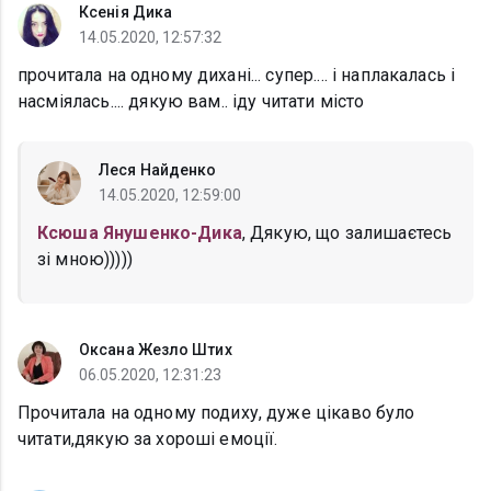
Ксенія Дика
14.05.2020, 12:57:32
прочитала на одному дихані... супер.... і наплакалась і
насміялась.... дякую вам.. іду читати місто
Леся Найденко
14.05.2020, 12:59:00
Ксюша Янушенко-Дика
, Дякую, що залишаєтесь
зі мною)))))
Оксана Жезло Штих
06.05.2020, 12:31:23
Прочитала на одному подиху, дуже цікаво було
читати,дякую за хороші емоції.