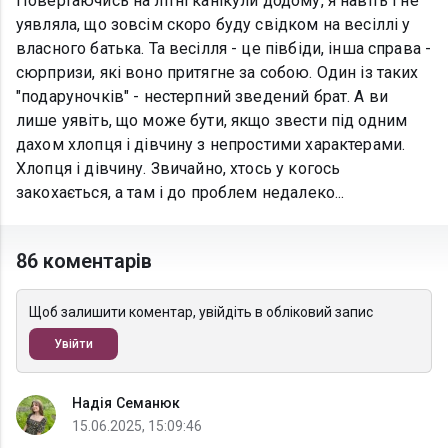
Повертаючись на літні канікули додому, я навіть і не
уявляла, що зовсім скоро буду свідком на весіллі у
власного батька. Та весілля - це півбіди, інша справа -
сюрпризи, які воно притягне за собою. Один із таких
"подаруночків" - нестерпний зведений брат. А ви
лише уявіть, що може бути, якщо звести під одним
дахом хлопця і дівчину з непростими характерами.
Хлопця і дівчину. Звичайно, хтось у когось
закохається, а там і до проблем недалеко...
86 коментарів
Щоб залишити коментар, увійдіть в обліковий запис
Увійти
Надія Семанюк
15.06.2025, 15:09:46