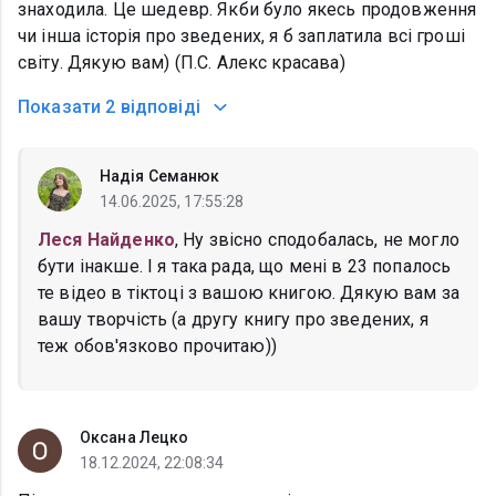
знаходила. Це шедевр. Якби було якесь продовження
чи інша історія про зведених, я б заплатила всі гроші
світу. Дякую вам) (П.С. Алекс красава)
Показати
2 відповіді
Надія Семанюк
14.06.2025, 17:55:28
Леся Найденко
, Ну звісно сподобалась, не могло
бути інакше. І я така рада, що мені в 23 попалось
те відео в тіктоці з вашою книгою. Дякую вам за
вашу творчість (а другу книгу про зведених, я
теж обов'язково прочитаю))
Оксана Лецко
18.12.2024, 22:08:34