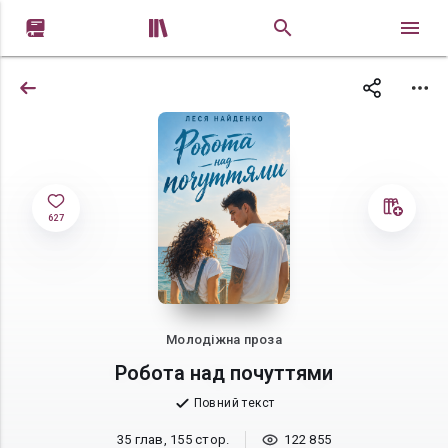


627
Молодіжна проза
Робота над почуттями
Повний текст
35 глав, 155 стор.
122 855