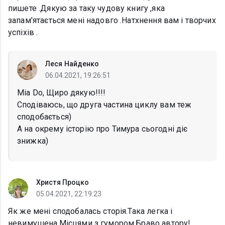
пишете .Дякую за таку чудову книгу ,яка
запам'ятається мені надовго .Натхнення вам і творчих
успіхів .
Леся Найденко
06.04.2021, 19:26:51
Mia Do, Щиро дякую!!!!
Сподіваюсь, що друга частина циклу вам теж
сподобається)
А на окрему історію про Тимура сьогодні діє
знижка)
Христя Процко
05.04.2021, 22:19:23
Як же мені сподобалась сторія.Така легка і
невимушена.Місцями з гумором.Браво автору!