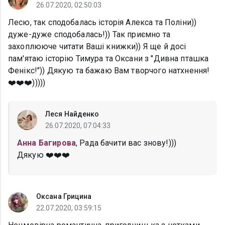
26.07.2020, 02:50:03
Лесю, так сподобалась історія Алекса та Поліни))
дуже-дуже сподобалась!)) Так приємно та
захоплююче читати Ваші книжки)) Я ще й досі
пам'ятаю історію Тимура та Оксани з "Дивна пташка
Фенікс!")) Дякую та бажаю Вам творчого натхнення!
❤️❤️❤️)))))
Леся Найденко
26.07.2020, 07:04:33
Анна Багирова
, Рада бачити вас знову!)))
Дякую ❤️❤️❤️
Оксана Грицина
22.07.2020, 03:59:15