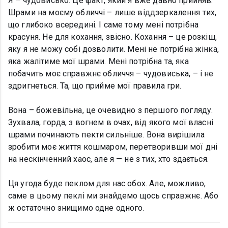
Я – чудовисько. Це факт, який я вже давно прийняв.
Шрами на моєму обличчі – лише віддзеркалення тих,
що глибоко всередині. І саме тому мені потрібна
красуня. Не для кохання, звісно. Кохання – це розкіш,
яку я не можу собі дозволити. Мені не потрібна жінка,
яка жалітиме мої шрами. Мені потрібна та, яка
побачить моє справжнє обличчя – чудовиська, – і не
здригнеться. Та, що прийме мої правила гри.
Вона – божевільна, це очевидно з першого погляду.
Зухвала, горда, з вогнем в очах, від якого мої власні
шрами починають пекти сильніше. Вона вирішила
зробити моє життя кошмаром, перетворивши мої дні
на нескінченний хаос, але я — не з тих, хто здається.
Ця угода буде пеклом для нас обох. Але, можливо,
саме в цьому пеклі ми знайдемо щось справжнє. Або
ж остаточно знищимо одне одного.