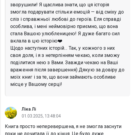
зворушили! Я щаслива знати, що ця історія
змогла подарувати стільки емоцій — від сміху до
сліз і справжньої любові до героїв. Еля справді
особлива, і мені неймовірно приємно, що вона
стала Вашою улюбленицею! Я дуже багато сил
вклала в цю історію❤️
Щодо наступних історій… Так, у кожного з них
своя доля, і я з нетерпінням чекаю, коли зможу
поділитися нею з Вами. Завжди чекаю на Ваші
враження після завершення) Дякую за довіру до
моїх книг і за те, що вони займають особливе
місце у Вашому серці!
Ліка Лі
01.03.2025, 13:48:04
Книга просто неперевершена, я не змогла заснути
поки не дочитала її до кінця. Це було дуже