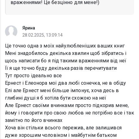
враженнями! Це безцінно для мене!)
Ярина
28.02.2025, 13:09:14
Це точно одна з моїх найулюбленіших ваших книг
Мені знадобилось декілька хвилин щоб зібратись і
щось написати бо я під такими враженнями від неї
Її я ще точно буду декілька разів перечитувати
Тут просто ідеально все
Ернест і Елеонора мої два любі сонечка, не в обіду
Елі але Ернест мені більше імпонує, хоча десь в
глибині душі я б хотіла бути схожою на неї
Але Ернест своїми вчинками просто підкорив мене,
йому і говорити про свою любов не потрібно все і так
замітно по його вчинках
Хоча він стільки всього пережив, але залишився
дуже хорошим чоловіком і майбутнім батьком