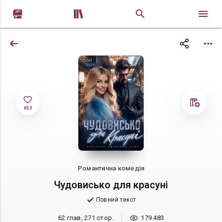


653
Романтична комедія
Чудовисько для красуні
Повний текст
62 глав, 271 стор.
179 483