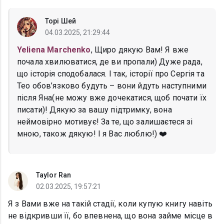
Торі Шей
04.03.2025, 21:29:44
Yeliena Marchenko
, Щиро дякую Вам! Я вже
почала хвилюватися, де ви пропали) Дуже рада,
що історія сподобалася. І так, історії про Сергія та
Тео обов’язково будуть – вони йдуть наступними
після Яна(не можу вже дочекатися, щоб почати їх
писати)! Дякую за вашу підтримку, вона
неймовірно мотивує! За те, що залишаєтеся зі
мною, також дякую! І я Вас люблю!) ❤️
Taylor Ran
02.03.2025, 19:57:21
Я з Вами вже на такій стадії, коли купую книгу навіть
не відкривши її, бо впевнена, що вона займе місце в