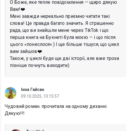
О Боже, яке тепле повідомлення — щиро дякую
Вам!❤️
Мені завжди нереально приємно читати такі
слова! Це правда багато значить. Я страшенно
рада, що ви знайшли мене через TikTok і що
перша книга на Букнеті була моєю — і що після
цього «понеслося»:) І ще більше тішуся, що цикл
вам зайшов❤️
Також, у циклі буде ще дві історії, але вже трохи
пізніше почнуть виходити)
Інна Гайсан
09.10.2025, 10:15:57
Чудовий роман. прочитала на одному диханні.
Дякую!!!