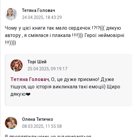
Тетяна Головач
24.04.2025, 18:43:29
Чому у цієї книги так мало сердечок !?!?((( дякую
автору , я сміялася і плакала !!!!))) Герої неймовірні
!!!))))
Торі Шей
25.04.2025, 09:19:17
Тетяна Головач
, О, це дуже приємно! Дуже
тішуся, що історія викликала такі емоції) Щиро
дякую❤️
Олена Титичко
08.03.2025, 11:55:58
Я проплатили чому не відкривається