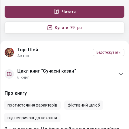
Читати
Купити
79 грн
Торі Шей
Відстежувати
Автор
Цикл книг "Сучасні казки"
6 книг
Про книгу
протистояння характерів
фіктивний шлюб
від неприязні до кохання