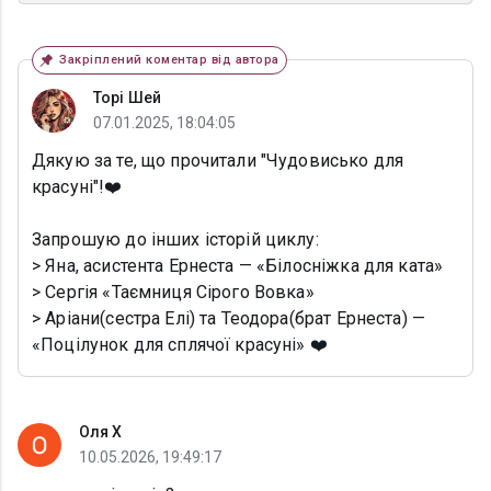
Закріплений коментар від автора
Торі Шей
07.01.2025, 18:04:05
Дякую за те, що прочитали "Чудовисько для
красуні"!❤️
Запрошую до інших історій циклу:
> Яна, асистента Ернеста — «Білосніжка для ката»
> Сергія «Таємниця Сірого Вовка»
> Аріани(сестра Елі) та Теодора(брат Ернеста) —
«Поцілунок для сплячої красуні» ❤️
Оля Х
10.05.2026, 19:49:17