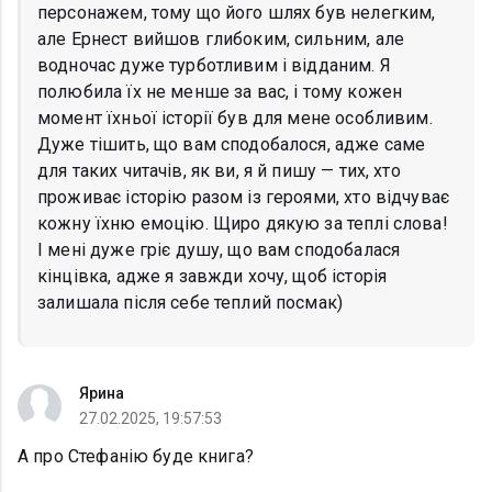
персонажем, тому що його шлях був нелегким,
але Ернест вийшов глибоким, сильним, але
водночас дуже турботливим і відданим. Я
полюбила їх не менше за вас, і тому кожен
момент їхньої історії був для мене особливим.
Дуже тішить, що вам сподобалося, адже саме
для таких читачів, як ви, я й пишу — тих, хто
проживає історію разом із героями, хто відчуває
кожну їхню емоцію. Щиро дякую за теплі слова!
І мені дуже гріє душу, що вам сподобалася
кінцівка, адже я завжди хочу, щоб історія
залишала після себе теплий посмак)
Ярина
27.02.2025, 19:57:53
А про Стефанію буде книга?