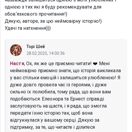
однією з тих які я буду рекомендувати для
обовʼязкового прочитання!)
Дякую, авторе, за цю неймовірну історію!)
Удачі та натхнення)))
Торі Шей
28.02.2025, 14:00:36
Настя
, Ох, як же це приємно читати! ❤️ Мені
неймовірно приємно знати, що історія викликала
у вас стільки емоцій і залишиться улюбленою! Я
дуже довго провела час із героями, і дуже
сильно їх полюбила, тому рада, що вони вам
подобаються. Елеонора та Ернест справді
заслуговують на щастя, і я рада, що змогла
передати їхню історію так, щоб вона
відгукнулася у вашому серці. Дякую за
підтримку, за те, що читаєте і ділитеся