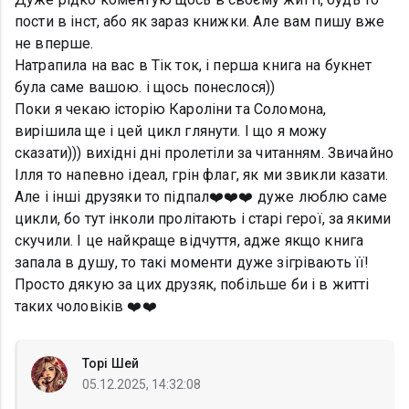
пости в інст, або як зараз книжки. Але вам пишу вже
не вперше.
Натрапила на вас в Тік ток, і перша книга на букнет
була саме вашою. і щось понеслося))
Поки я чекаю історію Кароліни та Соломона,
вирішила ще і цей цикл глянути. І що я можу
сказати))) вихідні дні пролетіли за читанням. Звичайно
Ілля то напевно ідеал, грін флаг, як ми звикли казати.
Але і інші друзяки то підпал❤️❤️❤️ дуже люблю саме
цикли, бо тут інколи пролітають і старі герої, за якими
скучили. І це найкраще відчуття, адже якщо книга
запала в душу, то такі моменти дуже зігрівають її!
Просто дякую за цих друзяк, побільше би і в житті
таких чоловіків ❤️❤️
Торі Шей
05.12.2025, 14:32:08