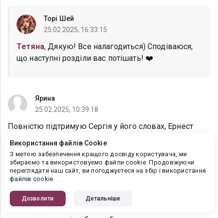
Торі Шей
25.02.2025, 16:33:15
Тетяна
, Дякую! Все налагодиться) Сподіваюся,
що наступні розділи вас потішать! ❤️
Ярина
25.02.2025, 10:39:18
Повністю підтримую Сергія у його словах, Ернест
спокійно мій закрити її вдома, не дозволити їй
Використання файлів Cookie
яскраво вдягатись, виражатись так як вона хотіла б
З метою забезпечення кращого досвіду користувача, ми
але він не зробив цього
збираємо та використовуємо файли cookie. Продовжуючи
переглядати наш сайт, ви погоджуєтеся на збір і використання
Він прийняв її якою вона є, і нічого не змінював, дав
файлів cookie.
їй повну свободу вибору
Це і є справжнє кохання
Дозволити
Детальніше
А ще я дуже рада що ви тепер швидше почали