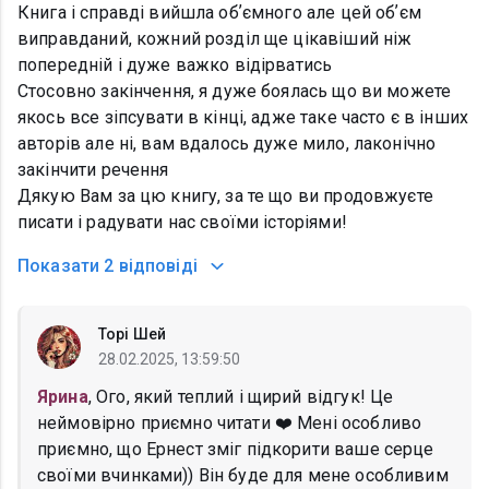
Книга і справді вийшла обʼємного але цей обʼєм
виправданий, кожний розділ ще цікавіший ніж
попередній і дуже важко відірватись
Стосовно закінчення, я дуже боялась що ви можете
якось все зіпсувати в кінці, адже таке часто є в інших
авторів але ні, вам вдалось дуже мило, лаконічно
закінчити речення
Дякую Вам за цю книгу, за те що ви продовжуєте
писати і радувати нас своїми історіями!
Показати
2 відповіді
Торі Шей
28.02.2025, 13:59:50
Ярина
, Ого, який теплий і щирий відгук! Це
неймовірно приємно читати ❤️ Мені особливо
приємно, що Ернест зміг підкорити ваше серце
своїми вчинками)) Він буде для мене особливим