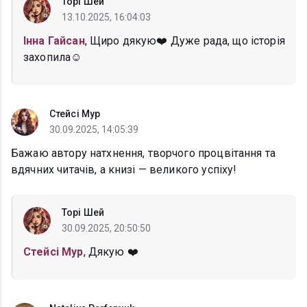
Торі Шей
13.10.2025, 16:04:03
Інна Гайсан
, Щиро дякую❤️ Дуже рада, що історія
захопила☺️
Стейсі Мур
30.09.2025, 14:05:39
Бажаю автору натхнення, творчого процвітання та
вдячних читачів, а книзі — великого успіху!
Торі Шей
30.09.2025, 20:50:50
Стейсі Мур
, Дякую ❤️