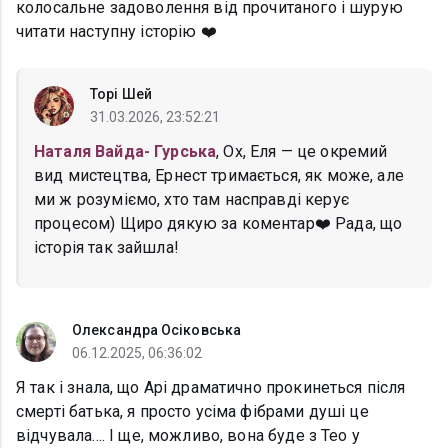
колосальне задоволення від прочитаного і шурую
читати наступну історію ❤️
Торі Шей
31.03.2026, 23:52:21
Наталя Вайда- Гурська
, Ох, Еля — це окремий
вид мистецтва, Ернест тримається, як може, але
ми ж розуміємо, хто там насправді керує
процесом) Щиро дякую за коментар❤️ Рада, що
історія так зайшла!
Олександра Осіковська
06.12.2025, 06:36:02
Я так і знала, що Арі драматично прокинеться після
смерті батька, я просто усіма фібрами душі це
відчувала.... І ще, можливо, вона буде з Тео у