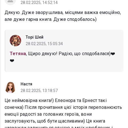
28.02.2025, 14:52:14
Дякую. Дуже зворушлива, місцями важка емоційно,
але дуже гарна книга. Дуже сподобалось)
Торі Шей
28.02.2025, 15:05:34
Тетяна
, Щиро дякую! Радію, що сподобалася)❤️
❤️
Настя
28.02.2025, 13:18:57
Це неймовірна книга!) Елеонора та Ернест такі
сонечка) Після прочитання цієї історія переповнюють
емоції радості за головних героїв, вони
заслуговують, щоб бути щасливими) Ця книга
назавжди залишиться однією з моїх улюблених і