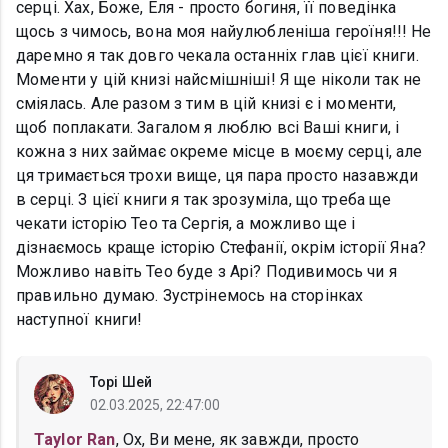
серці. Хах, Боже, Еля - просто богиня, її поведінка
щось з чимось, вона моя найулюбленіша героїня!!! Не
даремно я так довго чекала останніх глав цієї книги.
Моменти у цій книзі найсмішніші! Я ще ніколи так не
сміялась. Але разом з тим в цій книзі є і моменти,
щоб поплакати. Загалом я люблю всі Ваші книги, і
кожна з них займає окреме місце в моєму серці, але
ця тримається трохи вище, ця пара просто назавжди
в серці. З цієї книги я так зрозуміла, що треба ще
чекати історію Тео та Сергія, а можливо ще і
дізнаємось краще історію Стефанії, окрім історії Яна?
Можливо навіть Тео буде з Арі? Подивимось чи я
правильно думаю. Зустрінемось на сторінках
наступної книги!
Торі Шей
02.03.2025, 22:47:00
Taylor Ran
, Ох, Ви мене, як завжди, просто