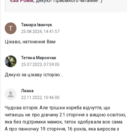
Єва Ромік
, дякую! Приємного читання! :)
Тамара Іванчук
25.08.2024, 14:41:57
Цікаво, натхнення Вам
Тетяна Мирончак
25.07.2023, 07:59:05
Дякую за цікаву історію...
Лиана
22.11.2022, 10:46:00
Чудова iсторiя. Але трiшки коряба вiдчуття, що
читаешь не про дiвчину 21 сторiччя з вищою освiтою,
яка без пiдтримки мамок, таток здобувала все сама.
А про панночку 19 сторiччя, 16 рокiв, яка виросла з