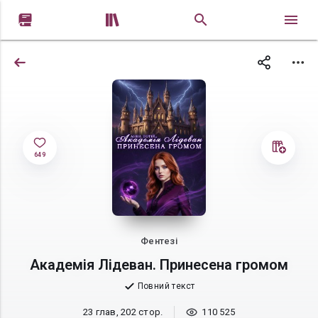


649
Фентезі
Академія Лідеван. Принесена громом
Повний текст
23 глав, 202 стор.
110 525