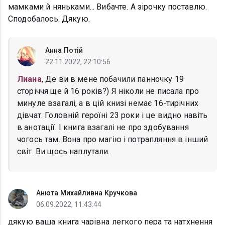
мамками й няньками... Вибачте. А зiрочку поставлю.
Сподобалось. Дякую.
Анна Потій
22.11.2022, 22:10:56
Лиана
, Де ви в мене побачили панночку 19
сторіччя ще й 16 років?) Я ніколи не писала про
минуле взагалі, а в цій книзі немає 16-тирічних
дівчат. Головній героїні 23 роки і це видно навіть
в анотації. І книга взагалі не про здобування
чогось там. Вона про магію і потрапляння в інший
світ. Ви щось наплутали.
Анюта Михайливна Кручкова
06.09.2022, 11:43:44
дякую ваша книга чарівна легкого пера та натхнення