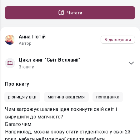
Читати
Анна Потій
Відстежувати
Автор
Цикл книг "Світ Велланії"
3 книги
Про книгу
різниця у віці
магічна академія
попаданка
Чим загрожує шалена ідея покинути свій світ і
вирушити до магічного?
Багато чим.
Наприклад, можна знову стати студенткою у свої 23
роки, набути неймовірної сили та звабити