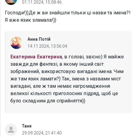
01.11.2024, 15:08:46
Господи!))Де ж ви знайшли тільки ці назви та імена?!
Я вже язик зламала!))
Анна Потій
14.11.2024, 13:56:04
Екатерина Екатерина
, в голові, звісно) Я майже
завжди для фентезі, в якому інший світ
зображений, використовую вигадані імена. Чим
же там язик ламати?) Так, імена з назвами міст
вигадані, але ж там немає нагромадження
великої кількості приголосних підряд, щоб це
було складним для сприйняття))
Таня
29.09.2024, 21:41:40