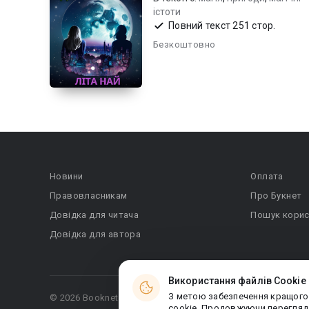
істоти
Повний текст 251 стор.
Безкоштовно
Новини
Оплата
Правовласникам
Про Букнет
Довідка для читача
Пошук корис
Довідка для автора
Використання файлів Cookie
З метою забезпечення кращого
© 2026 Booknet. Всі права захищено.
cookie. Продовжуючи перегляда