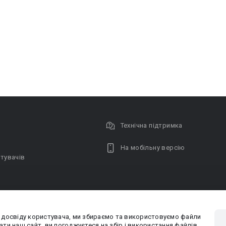
Технічна підтримка
На мобільну версію
тувачів
 досвіду користувача, ми збираємо та використовуємо файли
Privacy poli
ти наш сайт, ви погоджуєтеся на збір і використання файлів