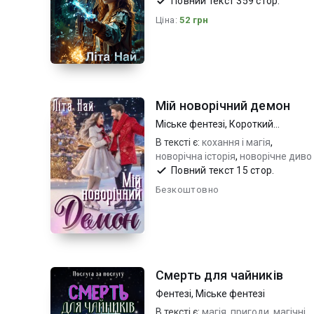
магія
Повний текст 359 стор.
Ціна:
52 грн
Мій новорічний демон
Міське фентезі
,
Короткий
любовний роман
В тексті є:
кохання і магія
,
новорічна історія
,
новорічне диво
Повний текст 15 стор.
Безкоштовно
Смерть для чайників
Фентезі
,
Міське фентезі
В тексті є:
магія
,
пригоди
,
магічні