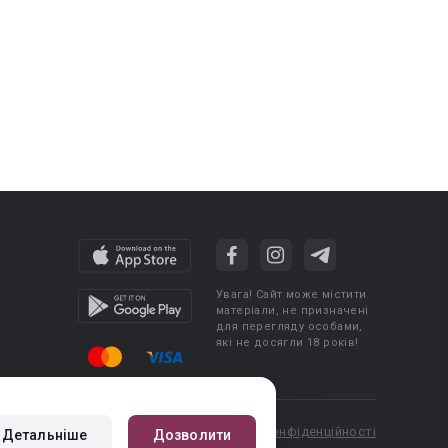
Увага! Сайт може містити
матеріали, не призначені
для перегляду особами,
які не досягли 18 років!
cy
Угода користувача
Політика конфіденційності
Детальніше
Дозволити