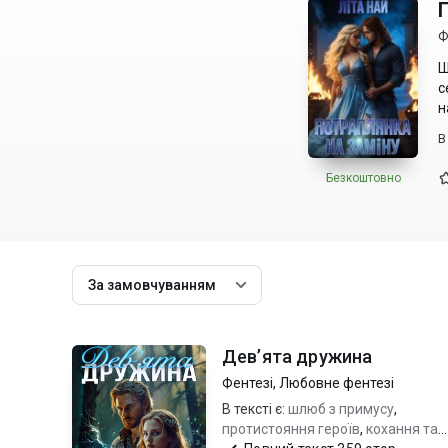
Ф
Щ
с
н
В
Безкоштовно
За замовчуванням
Дев’ята дружина
Фентезі
,
Любовне фентезі
В тексті є:
шлюб з примусу
,
протистояння героїв
,
кохання та