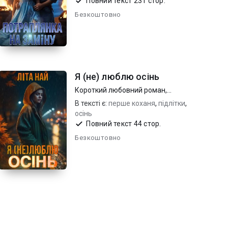
пригоди
Повний текст 231 стор.
Безкоштовно
Я (не) люблю осінь
Короткий любовний роман
,
Підліткова проза
В тексті є:
перше коханя
,
підлітки
,
осінь
Повний текст 44 стор.
Безкоштовно