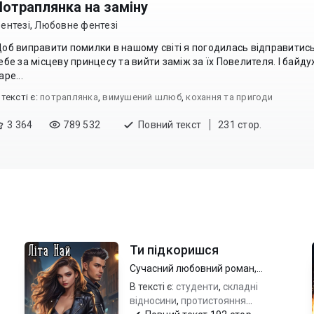
Потраплянка на заміну
ентезі
,
Любовне фентезі
об виправити помилки в нашому світі я погодилась відправитись
ебе за місцеву принцесу та вийти заміж за їх Повелителя. І байд
аре...
 текcті є:
потраплянка
,
вимушений шлюб
,
кохання та пригоди
3 364
789 532
Повний текст
231 стор.
Ти підкоришся
Сучасний любовний роман
,
Молодіжна проза
В тексті є:
студенти
,
складні
відносини
,
протистояння