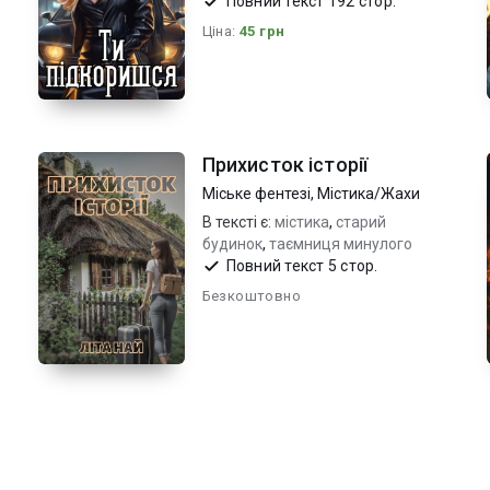
характерів
Повний текст 192 стор.
Ціна:
45 грн
Прихисток історії
Міське фентезі
,
Містика/Жахи
В тексті є:
містика
,
старий
будинок
,
таємниця минулого
Повний текст 5 стор.
Безкоштовно