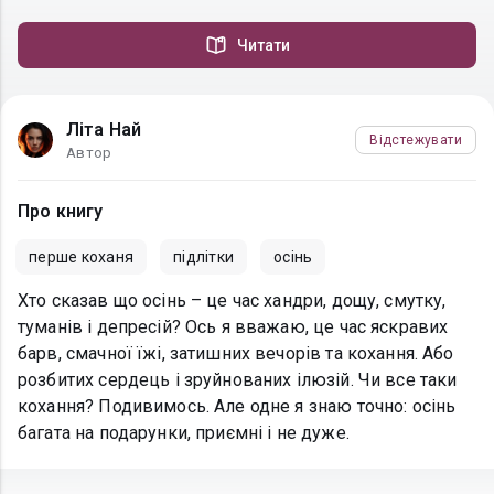
Читати
Літа Най
Відстежувати
Автор
Про книгу
перше коханя
підлітки
осінь
Хто сказав що осінь – це час хандри, дощу, смутку,
туманів і депресій? Ось я вважаю, це час яскравих
барв, смачної їжі, затишних вечорів та кохання. Або
розбитих сердець і зруйнованих ілюзій. Чи все таки
кохання? Подивимось. Але одне я знаю точно: осінь
багата на подарунки, приємні і не дуже.