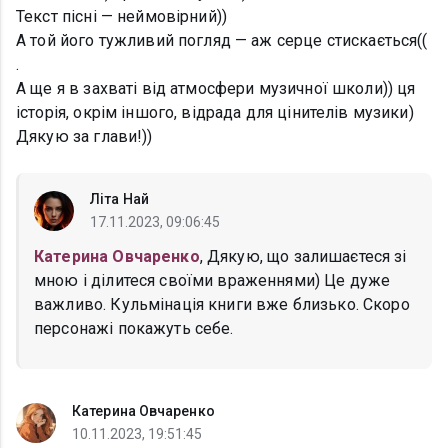
Текст пісні — неймовірний))
А той його тужливий погляд — аж серце стискається((
.
А ще я в захваті від атмосфери музичної школи)) ця
історія, окрім іншого, відрада для цінителів музики)
Дякую за глави!))
Літа Най
17.11.2023, 09:06:45
Катерина Овчаренко
, Дякую, що залишаєтеся зі
мною і ділитеся своїми враженнями) Це дуже
важливо. Кульмінація книги вже близько. Скоро
персонажі покажуть себе.
Катерина Овчаренко
10.11.2023, 19:51:45