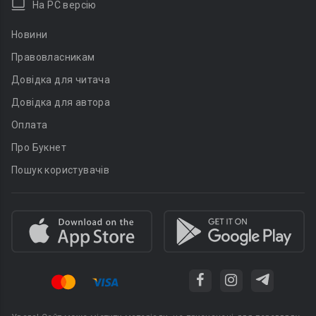
На PC версію
Новини
Правовласникам
Довідка для читача
Довідка для автора
Оплата
Про Букнет
Пошук користувачів