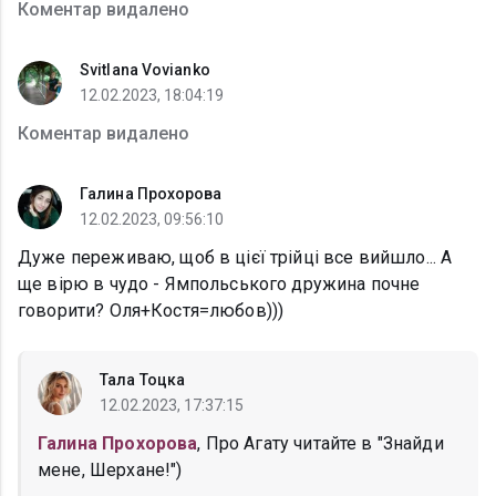
Коментар видалено
Svitlana Vovianko
12.02.2023, 18:04:19
Коментар видалено
Галина Прохорова
12.02.2023, 09:56:10
Дуже переживаю, щоб в цієї трійці все вийшло... А
ще вірю в чудо - Ямпольського дружина почне
говорити? Оля+Костя=любов)))
Тала Тоцка
12.02.2023, 17:37:15
Галина Прохорова
, Про Агату читайте в "Знайди
мене, Шерхане!")