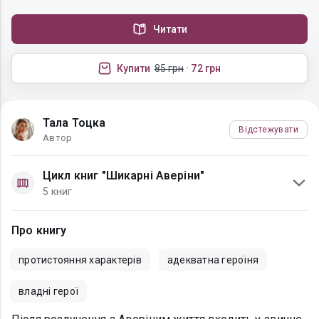
Читати
Купити
85 грн
· 72 грн
Тала Тоцка
Відстежувати
Автор
Цикл книг "Шикарні Аверіни"
5 книг
Про книгу
протистояння характерів
адекватна героїня
владні герої