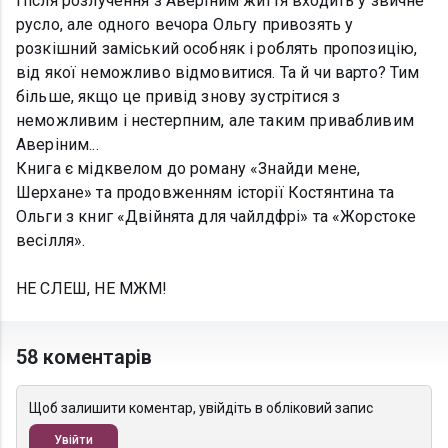
Після розлучення з Аверіним життя входить у звичне
русло, але одного вечора Ольгу привозять у
розкішний заміський особняк і роблять пропозицію,
від якої неможливо відмовитися. Та й чи варто? Тим
більше, якщо це привід знову зустрітися з
неможливим і нестерпним, але таким привабливим
Аверіним...
Книга є мідквелом до роману «Знайди мене,
Шерхане» та продовженням історії Костянтина та
Ольги з книг «Двійнята для чайлдфрі» та «Жорстоке
весілля».
НЕ СЛЕШ, НЕ МЖМ!
58 коментарів
Щоб залишити коментар, увійдіть в обліковий запис
Увійти