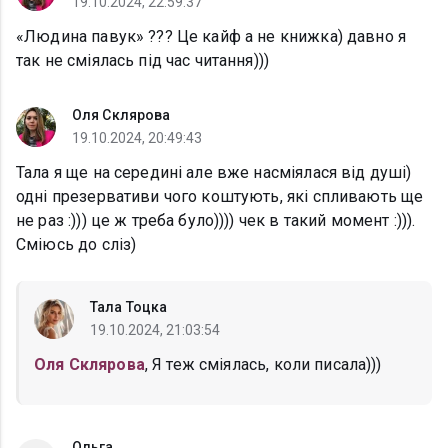
19.10.2024, 22:59:37
«Людина павук» ??? Це кайф а не книжка) давно я
так не сміялась під час читання)))
Оля Склярова
19.10.2024, 20:49:43
Тала я ще на середині але вже насміялася від душі)
одні презервативи чого коштують, які спливають ще
не раз :))) це ж треба було)))) чек в такий момент :))).
Сміюсь до сліз)
Тала Тоцка
19.10.2024, 21:03:54
Оля Склярова
, Я теж сміялась, коли писала)))
Ольга