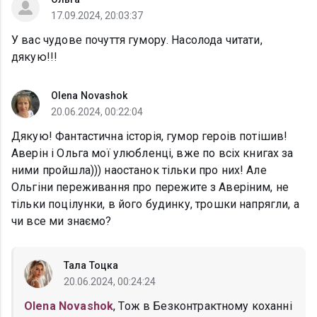
17.09.2024, 20:03:37
У вас чудове почуття гумору. Насолода читати,
дякую!!!
Olena Novashok
20.06.2024, 00:22:04
Дякую! Фантастична історія, гумор героів потішив!
Аверін і Ольга мої улюбленці, вже по всіх книгах за
ними пройшла))) наостанок тільки про них! Але
Ольгіни переживання про пережите з Аверіним, не
тільки поцілунки, в його будинку, трошки напрягли, а
чи все ми знаємо?
Тала Тоцка
20.06.2024, 00:24:24
Olena Novashok
, Тож в Безконтрактному коханні