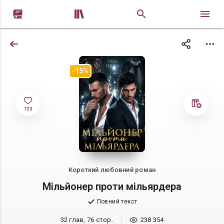


-15%
723
Короткий любовний роман
Мільйонер проти мільярдера
Повний текст
32 глав, 76 стор.
238 354