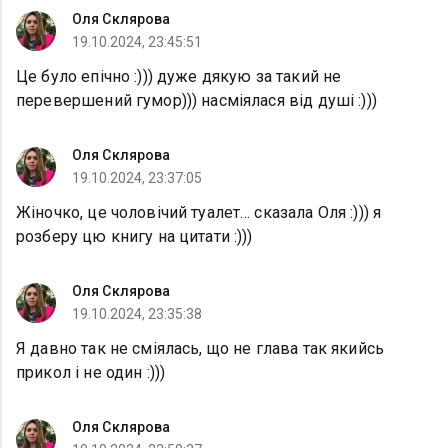
Оля Склярова
19.10.2024, 23:45:51
Це було епічно :))) дуже дякую за такий не
перевершений гумор))) насміялася від душі :)))
Оля Склярова
19.10.2024, 23:37:05
Жіночко, це чоловічий туалет… сказала Оля :))) я
розберу цю книгу на цитати :)))
Оля Склярова
19.10.2024, 23:35:38
Я давно так не сміялась, що не глава так якийсь
прикол і не один :)))
Оля Склярова