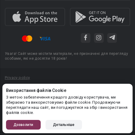
Увага! Сайт може містити матеріали, не призначені для перегляду
особами, які не досягли 18 років!
Privacy policy
Угода користувача
Використання файлів Cookie
Політика конфіденційності
З метою забезпечення кращого досвіду користувача, ми
збираємо та використовуємо файли cookie. Продовжуючи
Правила публікації авторського контенту
переглядати наш сайт, ви погоджуєтеся на збір і використання
файлів cookie.
PR-вiддiл: pr@booknet.com
Дозволити
Детальніше
© 2026 Booknet. Всі права захищено.