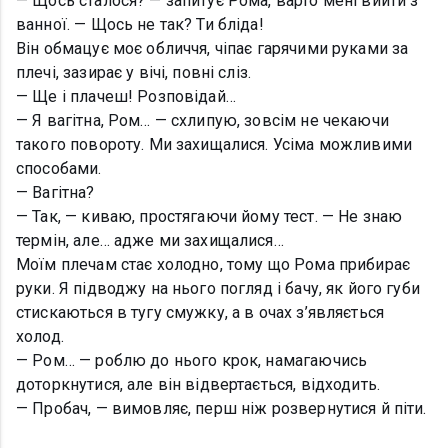
— Щось сталося? — запитує Рома, варто мені вийти з
ванної. — Щось не так? Ти бліда!
Він обмацує моє обличчя, чіпає гарячими руками за
плечі, зазирає у вічі, повні сліз.
— Ще і плачеш! Розповідай…
— Я вагітна, Ром… — схлипую, зовсім не чекаючи
такого повороту. Ми захищалися. Усіма можливими
способами.
— Вагітна?
— Так, — киваю, простягаючи йому тест. — Не знаю
термін, але… адже ми захищалися…
Моїм плечам стає холодно, тому що Рома прибирає
руки. Я підводжу на нього погляд і бачу, як його губи
стискаються в тугу смужку, а в очах з’являється
холод.
— Ром… — роблю до нього крок, намагаючись
доторкнутися, але він відвертається, відходить.
— Пробач, — вимовляє, перш ніж розвернутися й піти.