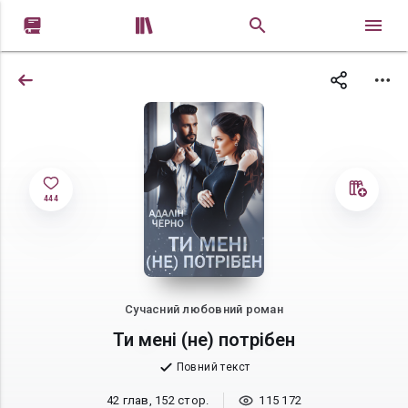


444
Сучасний любовний роман
Ти мені (не) потрібен
Повний текст
42 глав, 152 стор.
115 172