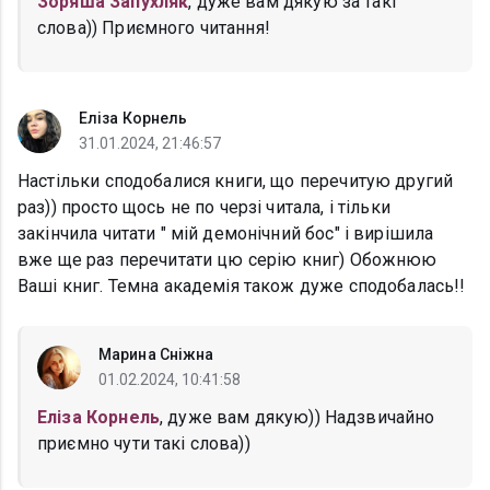
Зоряша Запухляк
, дуже вам дякую за такі
слова)) Приємного читання!
Еліза Корнель
31.01.2024, 21:46:57
Настільки сподобалися книги, що перечитую другий
раз)) просто щось не по черзі читала, і тільки
закінчила читати " мій демонічний бос" і вирішила
вже ще раз перечитати цю серію книг) Обожнюю
Ваші книг. Темна академія також дуже сподобалась!!
Марина Сніжна
01.02.2024, 10:41:58
Еліза Корнель
, дуже вам дякую)) Надзвичайно
приємно чути такі слова))