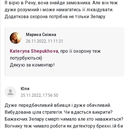
Я вірю в Рену, вона знайде замовника. Але він теж
дуже розумний і може намагатись її ліквідувати.
Додаткова охорона потрібна не тільки Зепару
Марина Сніжна
26.11.2022, 11:11:21
Kateryna Shepukhova
, про її охорону теж
потурбуються)
Дякую за коментар!
Юля
25.11.2022, 17:56:50
Дуже передбачливий вбивця і дуже обачливий.
Вибудована ціла стратегія. Чи вдасться викрити?
Бажаючих Зепару смерті чимало але хто наважиться?
Вогнику теж чимало роботи як детектору брехні..їй би