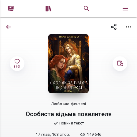


1 101
Любовне фентезі
Особиста відьма повелителя
Повний текст
17 глав, 163 стор.
149 646