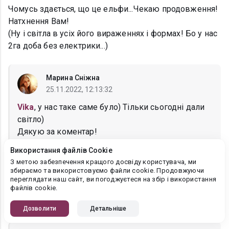
Чомусь здається, що це ельфи...Чекаю продовження!
Натхнення Вам!
(Ну і світла в усіх його вираженнях і формах! Бо у нас
2га доба без електрики...)
Марина Сніжна
25.11.2022, 12:13:32
Vika
, у нас таке саме було) Тільки сьогодні дали
світло)
Дякую за коментар!
Використання файлів Cookie
З метою забезпечення кращого досвіду користувача, ми
збираємо та використовуємо файли cookie. Продовжуючи
Ирина Липинская
переглядати наш сайт, ви погоджуєтеся на збір і використання
24.11.2022, 11:14:45
файлів cookie.
з нетерпінням чекаю продовження
Дозволити
Детальніше