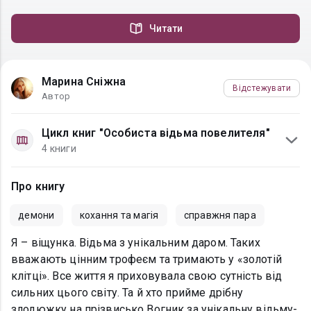
Читати
Марина Сніжна
Відстежувати
Автор
Цикл книг "Особиста відьма повелителя"
4 книги
Про книгу
демони
кохання та магія
справжня пара
Я – віщунка. Відьма з унікальним даром. Таких
вважають цінним трофеєм та тримають у «золотій
клітці». Все життя я приховувала свою сутність від
сильних цього світу. Та й хто прийме дрібну
злодюжку на прізвисько Вогник за унікальну відьму-