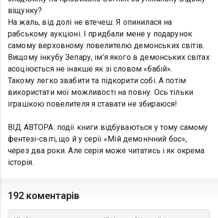
віщунку?
На жаль, від долі не втечеш. Я опинилася на
рабському аукціоні. І придбали мене у подарунок
самому верховному повелителю демонських світів.
Вищому інкубу Зепару, ім’я якого в демонських світах
асоціюється не інакше як зі словом «бабій».
Такому легко звабити та підкорити собі. А потім
використати мої можливості на повну. Ось тільки
іграшкою повелителя я ставати не збираюся!
ВІД АВТОРА: події книги відбуваються у тому самому
фентезі-світі, що й у серії «Мій демонічний бос»,
через два роки. Але серія може читатись і як окрема
історія.
192 коментарів