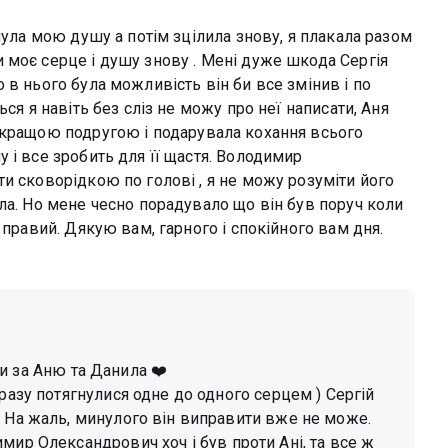
нула мою душу а потім зцілила знову, я плакала разом
 моє серце і душу знову . Мені дуже шкода Сергія
 в нього була можливість він би все змінив і по
ся я навіть без сліз не можу про неї написати, Аня
йкращою подругою і подарувала кохання всього
 і все зробить для її щастя. Володимир
и сковорідкою по голові , я не можу розуміти його
ла. Но мене чесно порадувало що він був поруч коли
 правий. Дякую вам, гарного і спокійного вам дня.
и за Аню та Данила ❤️
разу потягнулися одне до одного серцем ) Сергій
 На жаль, минулого він виправити вже не може.
мир Олександрович хоч і був проти Ані, та все ж