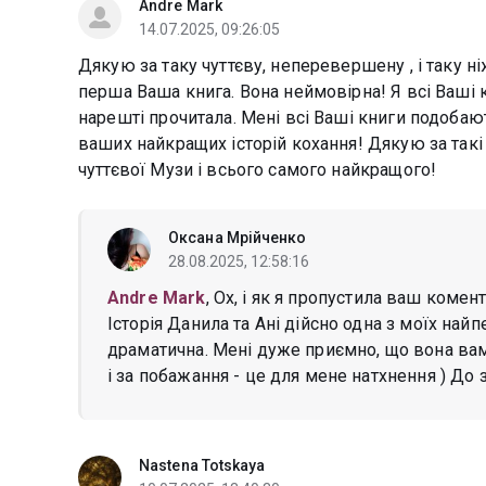
Andre Mark
14.07.2025, 09:26:05
Дякую за таку чуттєву, неперевершену , і таку ні
перша Ваша книга. Вона неймовірна! Я всі Ваші кн
нарешті прочитала. Мені всі Ваші книги подобают
ваших найкращих історій кохання! Дякую за такі 
чуттєвої Музи і всього самого найкращого!
Оксана Мрійченко
28.08.2025, 12:58:16
Andre Mark
, Ох, і як я пропустила ваш комен
Історія Данила та Ані дійсно одна з моїх найп
драматична. Мені дуже приємно, що вона ва
і за побажання - це для мене натхнення ) До зу
Nastena Totskaya