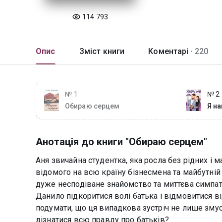
114 793
Опис
Зміст книги
Коментарі ·
220
№ 1
№ 2
Обираю серцем
Я на
Анотація до книги "Обираю серцем"
Аня звичайна студентка, яка росла без рідних і м
відомого на всю країну бізнесмена та майбутній 
дуже несподіване знайомство та миттєва симпатія
Данило підкоритися волі батька і відмовитися ві
подумати, що ця випадкова зустріч не лише змус
дізнатися всю правду про батьків?