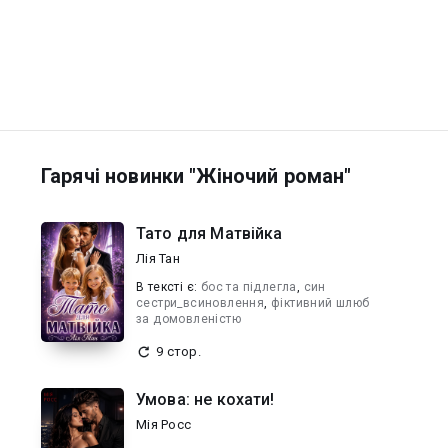
Гарячі новинки "Жіночий роман"
Тато для Матвійка
Лія Тан
В текcті є:
бос та підлегла
,
син
сестри_всиновлення
,
фіктивний шлюб
за домовленістю
9 стор.
Умова: не кохати!
Мія Росс