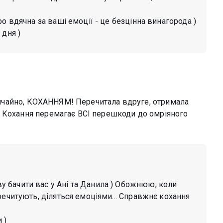
о вдячна за ваші емоції - це безцінна винагорода )
 дня )
 звичайно, КОХАННЯМ! Перечитала вдруге, отримала
. Кохання перемагає ВСІ перешкоди до омріяного
у бачити вас у Ані та Данила ) Обожнюю, коли
речитують, діляться емоціями... Справжнє кохання
 )