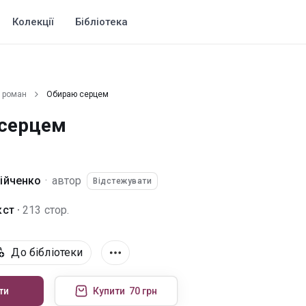
Колекції
Бібліотека
 роман
Обираю серцем
серцем
ійченко
·
автор
Відстежувати
ст ·
213 стор.
До бібліотеки
ти
Купити
70 грн