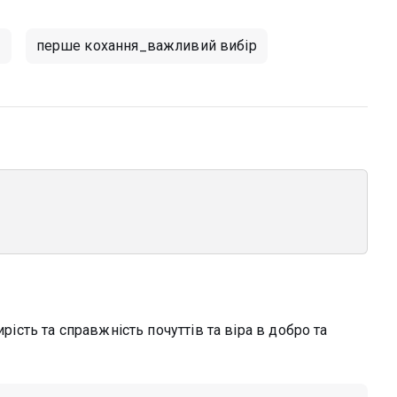
о
перше кохання_важливий вибір
ирість та справжність почуттів та віра в добро та