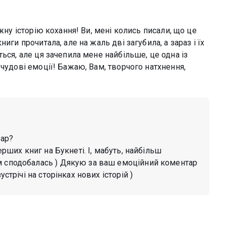
жну історію кохання! Ви, мені колись писали, що це
иги прочитала, але на жаль дві загубила, а зараз і їх
ься, але ця зачепила мене найбільше, це одна із
чудові емоції! Бажаю, Вам, творчого натхнення,
тар?
ерших книг на Букнеті. І, мабуть, найбільш
м сподобалась ) Дякую за ваш емоційний коментар
стрічі на сторінках нових історій )