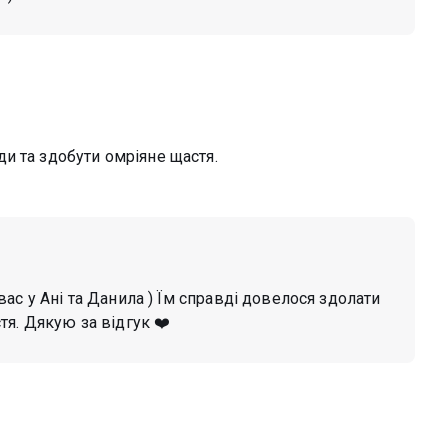
и та здобути омріяне щастя.
вас у Ані та Данила ) Їм справді довелося здолати
я. Дякую за відгук ❤️