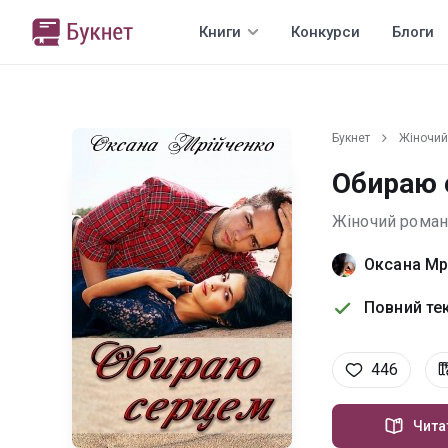
Книги
Конкурси
Блоги
Букнет
Жіночий
Обираю 
Жіночий роман
Оксана Мр
Повний тек
446
Чита