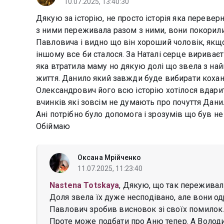
10.07.2025, 13:40:30
Дякую за історію, не просто історія яка перевер
з ними переживала разом з ними, вони покорили
Павловича і видно що він хороший чоловік, якщо
іншому все би сталося. За Наталі серце вириваєть
яка втратила маму но дякую долі що звела з на
життя. Данило який завжди буде вибирати кохану
Олександрович його всю історію хотілося вдарит
вчинків які зовсім не думають про почуття Дани
Ані потрібно було допомога і зрозумів що був не
Обіймаю
Оксана Мрійченко
11.07.2025, 11:23:40
Nastena Totskaya
, Дякую, що так переживал
Доля звела їх дуже несподівано, але вони од
Павлович зробив висновок зі своїх помилок.
Проте може подбати про Аню тепер. А Володи