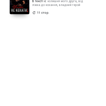
В текcті є:
колишня мого друга
,
від
ліжка до кохання
,
владний герой
11 стор.