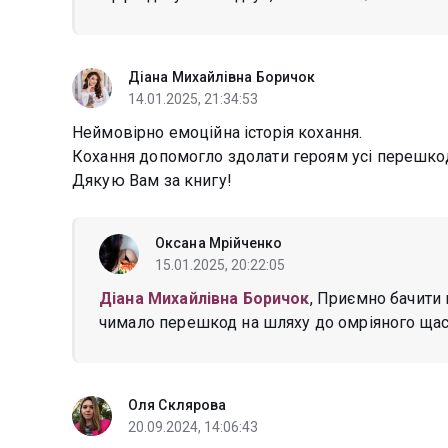
Діана Михайлівна Боричок
14.01.2025, 21:34:53
Неймовірно емоційна історія кохання.
Кохання допомогло здолати героям усі перешкод
Дякую Вам за книгу!
Оксана Мрійченко
15.01.2025, 20:22:05
Діана Михайлівна Боричок
, Приємно бачити 
чимало перешкод на шляху до омріяного щаст
Оля Склярова
20.09.2024, 14:06:43