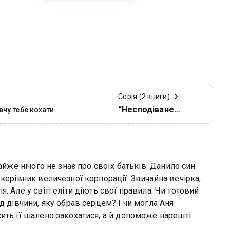
Серія (2 книги)
“Несподіване
вчу тебе кохати
кохання”
айже нічого не знає про своїх батьків. Данило син
керівник величезної корпорації. Звичайна вечірка,
. Але у світі еліти діють свої правила. Чи готовий
д дівчини, яку обрав серцем? І чи могла Аня
ить її шалено закохатися, а й допоможе нарешті