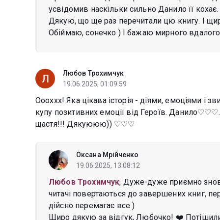
усвідомив наскільки сильно Данило її кохає.
Дякую, що ще раз перечитали цю книгу. І щир
Обіймаю, сонечко ) І бажаю мирного вдалого
Любов Трохимчук
19.06.2025, 01:09:59
Оооххх! Яка цікава історія - діями, емоціями і
купу позитивних емоції від Героїв. Данило♡♡♡
щастя!!! Дякуююю)) ♡♡♡
Оксана Мрійченко
19.06.2025, 13:08:12
Любов Трохимчук
, Дуже-дуже приємно знов
читачі повертаються до завершених книг, пе
дійсно перемагає все )
Щиро дякую за відгук, Любочко! ❤️ Потішили