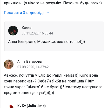
прийшов....(я нічого не розумію. Поясніть будь ласка)
Показати
3 відповіді
Xanna
06.11.2020, 16:03:44
Анна Багирова, Можливо, але не точно))))
Анна Багирова
07.08.2020, 14:37:42
Авжеж, почуттів у Еліс до Райлі немає!)) Кого вона
хоче переконати? Себе?)) Якби не прийшла Ліліт,
точно якраз "нічого" б не було!)) Чекатиму наступного
продовження і дякую!)))))))
Kv Kv (Julia Lime)