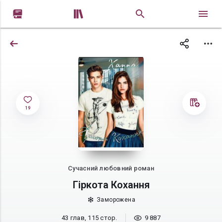


19
Сучасний любовний роман
Гіркота Кохання
Заморожена
43 глав, 115 стор.
9 887