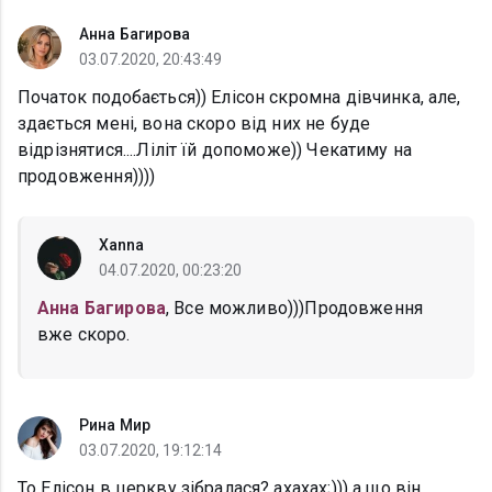
Анна Багирова
03.07.2020, 20:43:49
Початок подобається)) Елісон скромна дівчинка, але,
здається мені, вона скоро від них не буде
відрізнятися....Ліліт їй допоможе)) Чекатиму на
продовження))))
Xanna
04.07.2020, 00:23:20
Анна Багирова
, Все можливо)))Продовження
вже скоро.
Рина Мир
03.07.2020, 19:12:14
То Елісон в церкву зібралася? ахахах;))) а що він