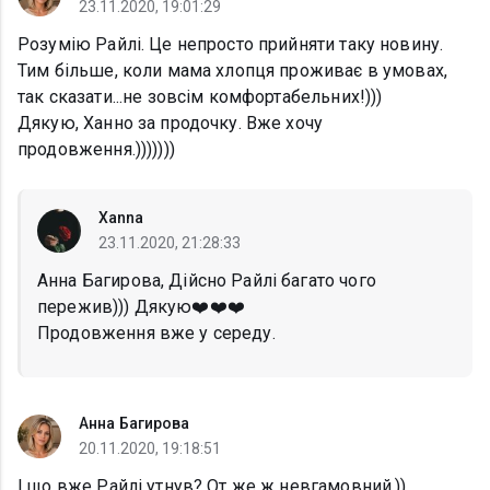
23.11.2020, 19:01:29
Розумію Райлі. Це непросто прийняти таку новину.
Тим більше, коли мама хлопця проживає в умовах,
так сказати...не зовсім комфортабельних!)))
Дякую, Ханно за продочку. Вже хочу
продовження.)))))))
Xanna
23.11.2020, 21:28:33
Анна Багирова, Дійсно Райлі багато чого
пережив))) Дякую❤️❤️❤️
Продовження вже у середу.
Анна Багирова
20.11.2020, 19:18:51
І що вже Райлі утнув? От же ж невгамовний.))