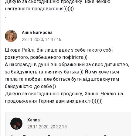
Дякую за сьогоднішню продочку. Вже чекаю
наступного продовження.))))))
.
Анна Багирова
28.11.2020, 14:47:46
Шкода Райлі. Він лише вдає з себе такого собі
розкутого, розбещеного пофігіста.))
А насправді в душі він ображений за своє дитинство,
за байдужість та пиятику батька.)) Йому хочеться
тепла та любові, але боїться бути відштовхнутим
байдужістю до себе.))
Дякую за сьогоднішню продочку, Ханно. Чекаю на
продовження. Гарних вам вихідних.✨)))))))
Xanna
28.11.2020, 20:32:18