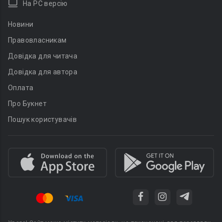
На PC версію
Новини
Правовласникам
Довідка для читача
Довідка для автора
Оплата
Про Букнет
Пошук користувачів