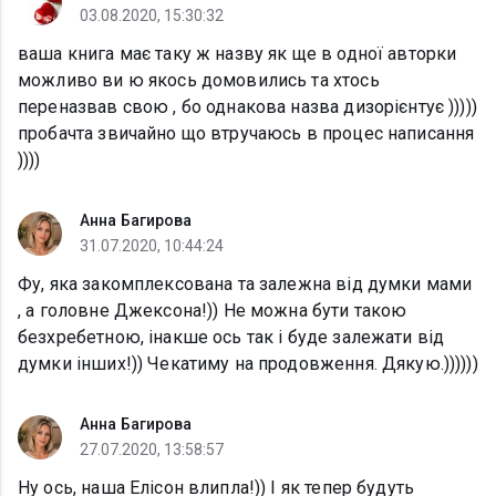
03.08.2020, 15:30:32
ваша книга має таку ж назву як ще в одної авторки
можливо ви ю якось домовились та хтось
переназвав свою , бо однакова назва дизорієнтує )))))
пробачта звичайно що втручаюсь в процес написання
))))
Анна Багирова
31.07.2020, 10:44:24
Фу, яка закомплексована та залежна від думки мами
, а головне Джексона!)) Не можна бути такою
безхребетною, інакше ось так і буде залежати від
думки інших!)) Чекатиму на продовження. Дякую.))))))
Анна Багирова
27.07.2020, 13:58:57
Ну ось, наша Елісон влипла!)) І як тепер будуть