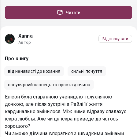
Читати
Xanna
Відстежувати
Автор
Про книгу
від ненависті до кохання
сильні почуття
популярний хлопець та проста дівчина
Елісон була старанною ученицею і слухняною
дочкою, але після зустрічі з Райлі її життя
кардинально змінилося. Між ними відразу спалахує
іскра любові. Але чи ця іскра приведе до чогось
хорошого?
Чи зможе дівчина впоратися з швидкими змінами