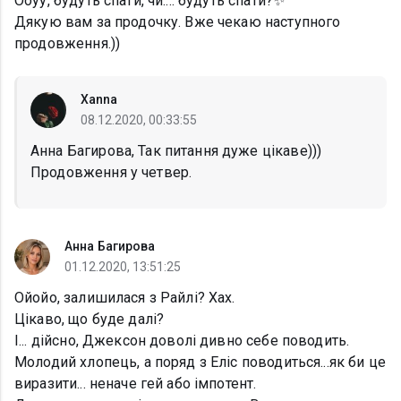
Ооуу, будуть спати, чи.... будуть спати?✨
Дякую вам за продочку. Вже чекаю наступного
продовження.))
Xanna
08.12.2020, 00:33:55
Анна Багирова, Так питання дуже цікаве)))
Продовження у четвер.
Анна Багирова
01.12.2020, 13:51:25
Ойойо, залишилася з Райлі? Хах.
Цікаво, що буде далі?
І... дійсно, Джексон доволі дивно себе поводить.
Молодий хлопець, а поряд з Еліс поводиться...як би це
виразити... неначе гей або імпотент.