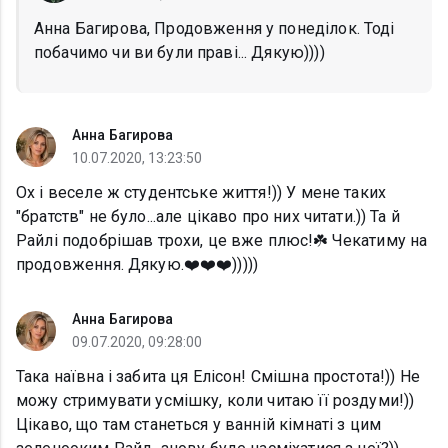
Анна Багирова, Продовження у понеділок. Тоді
побачимо чи ви були праві... Дякую))))
Анна Багирова
10.07.2020, 13:23:50
Ох і веселе ж студентське життя!)) У мене таких
"братств" не було...але цікаво про них читати.)) Та й
Райлі подобрішав трохи, це вже плюс!☘️ Чекатиму на
продовження. Дякую.❤️❤️❤️)))))
Анна Багирова
09.07.2020, 09:28:00
Така наївна і забита ця Елісон! Смішна простота!)) Не
можу стримувати усмішку, коли читаю її роздуми!))
Цікаво, що там станеться у ванній кімнаті з цим