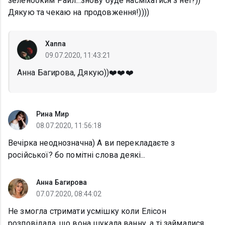
зеленооким Райл...знову буде насміхатися з неї?))
Дякую та чекаю на продовження!))))
Xanna
09.07.2020, 11:43:21
Анна Багирова, Дякую))❤️❤️❤️
Рина Мир
08.07.2020, 11:56:18
Вечірка неоднозначна) А ви перекладаєте з
російської? бо помітні слова деякі...
Анна Багирова
07.07.2020, 08:44:02
Не змогла стримати усмішку коли Елісон
розповідала, що вона шукала ванну, а ті займалися