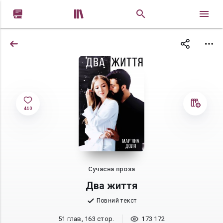


440
Сучасна проза
Два життя
Повний текст
51 глав, 163 стор.
173 172