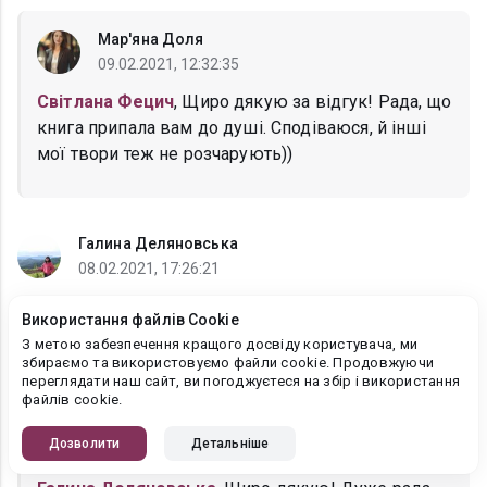
Мар'яна Доля
09.02.2021, 12:32:35
Світлана Фецич
, Щиро дякую за відгук! Рада, що
книга припала вам до душі. Сподіваюся, й інші
мої твори теж не розчарують))
Галина Деляновська
08.02.2021, 17:26:21
Захопливий сюжет,тримав в напрузі до
Використання файлів Cookie
кінця,щасливе завершення!Бажаю автору творчого
З метою забезпечення кращого досвіду користувача, ми
натхнення,здоров'я і успіхів!
збираємо та використовуємо файли cookie. Продовжуючи
переглядати наш сайт, ви погоджуєтеся на збір і використання
файлів cookie.
Мар'яна Доля
Дозволити
Детальніше
08.02.2021, 17:31:10