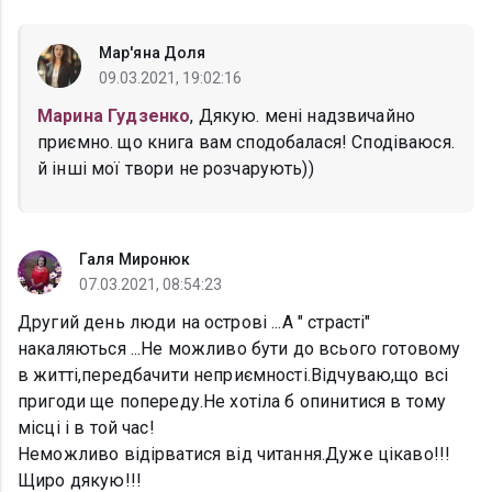
Мар'яна Доля
09.03.2021, 19:02:16
Марина Гудзенко
, Дякую. мені надзвичайно
приємно. що книга вам сподобалася! Сподіваюся.
й інші мої твори не розчарують))
Галя Миронюк
07.03.2021, 08:54:23
Другий день люди на острові ...А " страсті"
накаляються ...Не можливо бути до всього готовому
в житті,передбачити неприємності.Відчуваю,що всі
пригоди ще попереду.Не хотіла б опинитися в тому
місці і в той час!
Неможливо відірватися від читання.Дуже цікаво!!!
Щиро дякую!!!