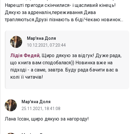
Нарешті пригоди скінчилися- і щасливий кінець!
Дякую за адреналін,переживання.Дива
трапляються.Друзі пізнають в біді.Чекаю новинок...
Мар'яна Доля
10.12.2021, 07:20:44
Лідія Федяй
, Щиро дякую за відгук! Дуже рада,
що книга вам сподобалася)) Новинка вже на
підході - а саме, завтра. Буду рада бачити вас в
колі її читачів!
Мар'яна Доля
25.11.2021, 18:41:08
Лана Іссан, щиро дякую за нагороду!