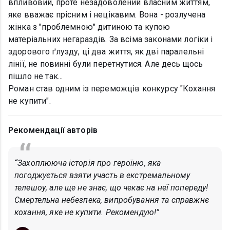
впливовий, проте незадоволений власним життям,
яке вважає прісним і нецікавим. Вона - розлучена
жінка з "проблемною" дитиною та купою
матеріальних негараздів. За всіма законами логіки і
здорового ґлузду, ці два життя, як дві паралельні
лінії, не повинні були перетнутися. Але десь щось
пішло не так...
Роман став одним із переможців конкурсу "Кохання
не купити".
Рекомендації авторів
“Захоплююча історія про героїню, яка
погоджується взяти участь в екстремальному
телешоу, але ще не знає, що чекає на неї попереду!
Смертельна небезпека, випробування та справжнє
кохання, яке не купити. Рекомендую!”