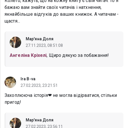
Колего, кажуть, що на кожну книгу є свій читач. То я
бажаю вам знайти своїх читачів і натхнення,
якнайбільше відгуків до ваших книжок. А читачам -
щастя...
Мар'яна Доля
27.11.2023, 08:51:08
Ангеліна Кріхелі
, Щиро дякую за побажання!
Ira B-va
27.02.2023, 23:21:51
Захоплююча історія❤ не могла відірватися, стільки
пригод!
Мар'яна Доля
27.02.2023, 23:56:11