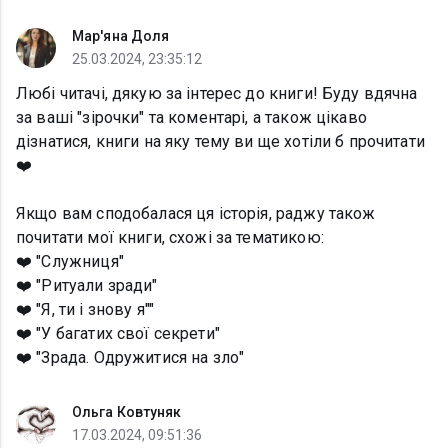
Мар'яна Доля
25.03.2024, 23:35:12
Любі читачі, дякую за інтерес до книги! Буду вдячна
за ваші "зірочки" та коментарі, а також цікаво
дізнатися, книги на яку тему ви ще хотіли б прочитати
❤️
Якщо вам сподобалася ця історія, раджу також
почитати мої книги, схожі за тематикою:
❤️ "Служниця"
❤️ "Ритуали зради"
❤️ "Я, ти і знову я""
❤️ "У багатих свої секрети"
❤️ "Зрада. Одружитися на зло"
Ольга Ковтуняк
17.03.2024, 09:51:36