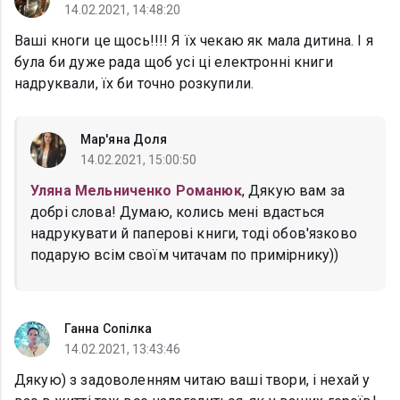
14.02.2021, 14:48:20
Ваші кноги це щось!!!! Я їх чекаю як мала дитина. І я
була би дуже рада щоб усі ці електронні книги
надруквали, їх би точно розкупили.
Мар'яна Доля
14.02.2021, 15:00:50
Уляна Мельниченко Романюк
, Дякую вам за
добрі слова! Думаю, колись мені вдасться
надрукувати й паперові книги, тоді обов'язково
подарую всім своїм читачам по примірнику))
Ганна Сопілка
14.02.2021, 13:43:46
Дякую) з задоволенням читаю ваші твори, і нехай у