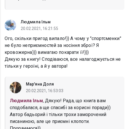
Людмила Ільм
20.02.2021, 16:21:55
Ого, скільки пригод випало!)) А чому у "спортсменки"
не було неприємностей за носіння зброї? Я
кровожерна))) вимагаю покарати її!)))
Дякую за книгу! Сподіваюся, все налагоджується не
тільки у героїні, а й у автора!
Мар'яна Доля
20.02.2021, 16:53:03
Людмила Ільм
, Дякую! Рада, що книга вам
сподобалася, а ще спасибі за корисні поради))
Автор бадьорий і тільки трохи заморочений
писаниною, але це приємні клопоти.
Прорвемося))