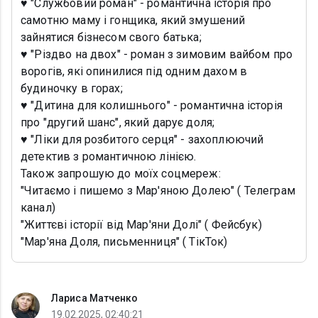
♥️ "Службовий роман" - романтична історія про
самотню маму і гонщика, який змушений
зайнятися бізнесом свого батька;
♥️ "Різдво на двох" - роман з зимовим вайбом про
ворогів, які опинилися під одним дахом в
будиночку в горах;
♥️ "Дитина для колишнього" - романтична історія
про "другий шанс", який дарує доля;
♥️ "Ліки для розбитого серця" - захоплюючий
детектив з романтичною лінією.
Також запрошую до моїх соцмереж:
"Читаємо і пишемо з Мар'яною Долею" ( Телеграм
канал)
"Життєві історії від Мар'яни Долі" ( Фейсбук)
"Мар'яна Доля, письменниця" ( ТікТок)
Лариса Матченко
19.02.2025, 02:40:21