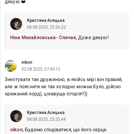
дякую ❤️
Кристина Асецька
08.08.2025, 23:26:22
Ніна Михайловська- Спичак
, Дуже дякую!
nikon
02.08.2025, 07:45:15
Знехтувати так дружиною, в якійсь мірі він правий,
але ж пояснити не так холодно можна було, дійсно
крижаний лорд), цікавуща історія!!))
Кристина Асецька
08.08.2025, 23:25:44
nikon
, Будемо сподіватися, що його серце