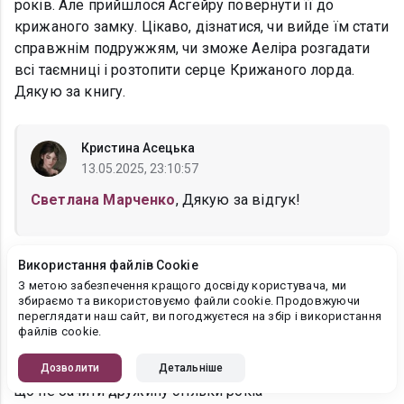
років. Але прийшлося Асгейру повернути її до
крижаного замку. Цікаво, дізнатися, чи вийде їм стати
справжнім подружжям, чи зможе Аеліра розгадати
всі таємниці і розтопити серце Крижаного лорда.
Дякую за книгу.
Кристина Асецька
13.05.2025, 23:10:57
Светлана Марченко
, Дякую за відгук!
Використання файлів Cookie
Ira Ivanys
З метою забезпечення кращого досвіду користувача, ми
13.05.2025, 20:13:01
збираємо та використовуємо файли cookie. Продовжуючи
переглядати наш сайт, ви погоджуєтеся на збір і використання
Ваші книги одне задоволення читати. І ця книга не
файлів cookie.
виняток. За п'ять років крижанівський лорд не
впізнає свою дружину. Цікаво, які мотиви у нього ,
Дозволити
Детальніше
що не бачити дружину стільки рокіа