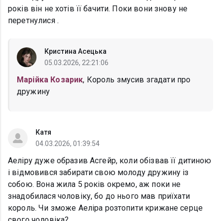
років він не хотів її бачити. Поки вони знову не
перетнулися .
Кристина Асецька
05.03.2026, 22:21:06
Марійка Козарик
, Король змусив згадати про
дружину
Катя
04.03.2026, 01:39:54
Аеліру дуже образив Асгейр, коли обізвав її дитиною
і відмовився забирати свою молоду дружину із
собою. Вона жила 5 років окремо, аж поки не
знадобилася чоловіку, бо до нього мав приїхати
король. Чи зможе Аеліра розтопити крижане серце
свого чоловіка?