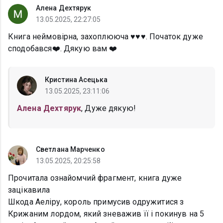
Алена Дехтярук
13.05.2025, 22:27:05
Книга неймовірна, захоплююча ♥️♥️♥️. Початок дуже
сподобався❤️. Дякую вам ❤️
Кристина Асецька
13.05.2025, 23:11:06
Алена Дехтярук
, Дуже дякую!
Светлана Марченко
13.05.2025, 20:25:58
Прочитала ознайомчий фрагмент, книга дуже
зацікавила
Шкода Аеліру, король примусив одружитися з
Крижаним лордом, який зневажив її і покинув на 5