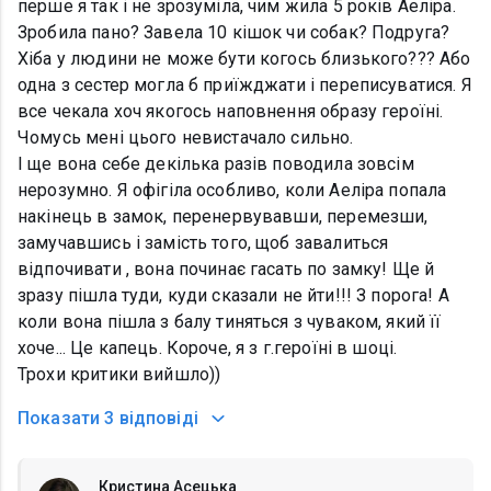
перше я так і не зрозуміла, чим жила 5 років Аеліра.
Зробила пано? Завела 10 кішок чи собак? Подруга?
Хіба у людини не може бути когось близького??? Або
одна з сестер могла б приїжджати і переписуватися. Я
все чекала хоч якогось наповнення образу героїні.
Чомусь мені цього невистачало сильно.
І ще вона себе декілька разів поводила зовсім
нерозумно. Я офігіла особливо, коли Аеліра попала
накінець в замок, перенервувавши, перемезши,
замучавшись і замість того, щоб завалиться
відпочивати , вона починає гасать по замку! Ще й
зразу пішла туди, куди сказали не йти!!! З порога! А
коли вона пішла з балу тиняться з чуваком, який її
хоче... Це капець. Короче, я з г.героїні в шоці.
Трохи критики вийшло))
Показати
3 відповіді
Кристина Асецька