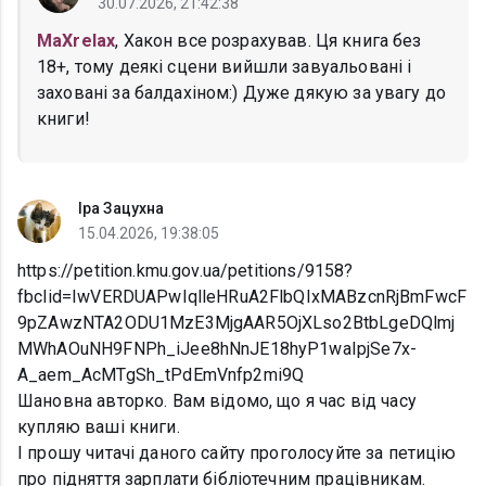
30.07.2026, 21:42:38
MaXrelax
, Хакон все розрахував. Ця книга без
18+, тому деякі сцени вийшли завуальовані і
заховані за балдахіном:) Дуже дякую за увагу до
книги!
Іра Зацухна
15.04.2026, 19:38:05
https://petition.kmu.gov.ua/petitions/9158?
fbclid=IwVERDUAPwIqlleHRuA2FlbQIxMABzcnRjBmFwcF
9pZAwzNTA2ODU1MzE3MjgAAR5OjXLso2BtbLgeDQlmj
MWhAOuNH9FNPh_iJee8hNnJE18hyP1waIpjSe7x-
A_aem_AcMTgSh_tPdEmVnfp2mi9Q
Шановна авторко. Вам відомо, що я час від часу
купляю ваші книги.
І прошу читачі даного сайту проголосуйте за петицію
про підняття зарплати бібліотечним працівникам.