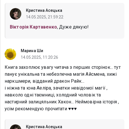
Кристина Асецька
14.05.2025, 21:59:22
Вікторія Картавенко
, Дуже дякую!
Марина Ши
14.05.2025, 11:20:26
Книга захоплює увагу читача з перших сторінок... тут
панує унікальна та небезпечна магія Айсмена, хижі
наркшмери, відданий дракон Райк...
і ніжна та юна Аеліра, зачатки невідомої магії ,
навколо одні таємниці, холодний чоловік та
настирний залицяльник Хакон... Неймовірна історія ,
усім рекомендую прочитати ♥️♥️♥️
Кристина Асецька