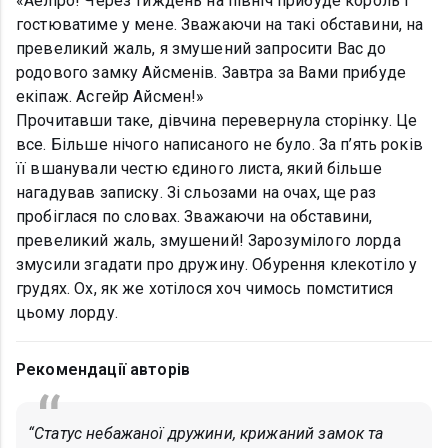
«Аеліро! Через тиждень на північ прибуде король і
гостюватиме у мене. Зважаючи на такі обставини, на
превеликий жаль, я змушений запросити Вас до
родового замку Айсменів. Завтра за Вами прибуде
екіпаж. Асгейр Айсмен!»
Прочитавши таке, дівчина перевернула сторінку. Це
все. Більше нічого написаного не було. За п’ять років
її вшанували честю єдиного листа, який більше
нагадував записку. Зі сльозами на очах, ще раз
пробіглася по словах. Зважаючи на обставини,
превеликий жаль, змушений! Зарозумілого лорда
змусили згадати про дружину. Обурення клекотіло у
грудях. Ох, як же хотілося хоч чимось помститися
цьому лорду.
Рекомендації авторів
“Статус небажаної дружини, крижаний замок та