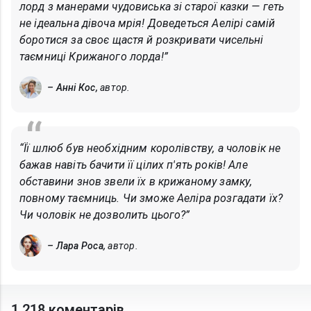
лорд з манерами чудовиська зі старої казки — геть
не ідеальна дівоча мрія! Доведеться Аелірі самій
боротися за своє щастя й розкривати чисельні
таємниці Крижаного лорда!”
– Анні Кос,
автор.
“Її шлюб був необхідним королівству, а чоловік не
бажав навіть бачити її цілих п'ять років! Але
обставини знов звели їх в крижаному замку,
повному таємниць. Чи зможе Аеліра розгадати їх?
Чи чоловік не дозволить цього?”
– Лара Роса,
автор.
1 218 коментарів