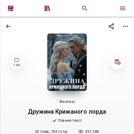


1 356
Фентезі
Дружина Крижаного лорда
Повний текст
32 глав, 163 стор.
451 280