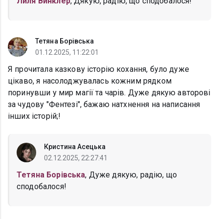
Лиля Винклер
, Дякую, радію, що сподобалося!
Тетяна Борівська
01.12.2025, 11:22:01
Я прочитала казкову історію кохання, було дуже
цікаво, я насолоджувалась кожним рядком
поринувши у мир магії та чарів. Дуже дякую авторові
за чудову "Фентезі", бажаю натхнення на написання
інших історій;!
Кристина Асецька
02.12.2025, 22:27:41
Тетяна Борівська
, Дуже дякую, радію, що
сподобалося!