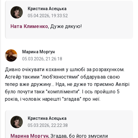
Кристина Асецька
05.04.2026, 19:33:52
Ната Клименко
, Дуже дякую!
Марина Моргун
05.03.2026, 21:26:18
Дивно очікувати кохання у шлюбі за розрахунком.
Асгейр такими "люб'язностями" обдарував свою
тепер вже дружину... Нда, не дуже то приємно Аелірі
було почути таки "компліменти". І ось пройшло 5
років, і чоловік нарешті "згадав" про неї.
Кристина Асецька
05.03.2026, 22:22:38
Марина Моргун
, Згадав, бо його змусили