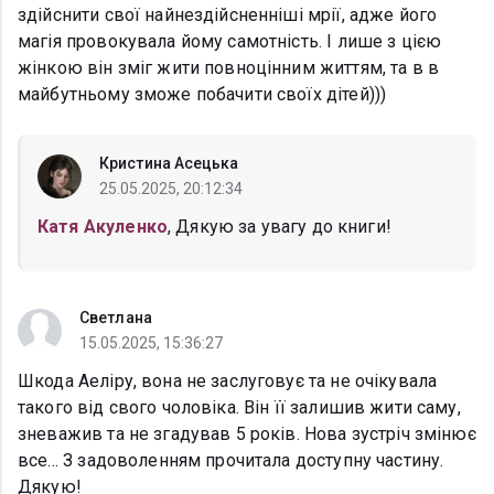
здійснити свої найнездійсненніші мрії, адже його
магія провокувала йому самотність. І лише з цією
жінкою він зміг жити повноцінним життям, та в в
майбутньому зможе побачити своїх дітей)))
Кристина Асецька
25.05.2025, 20:12:34
Катя Акуленко
, Дякую за увагу до книги!
Светлана
15.05.2025, 15:36:27
Шкода Аеліру, вона не заслуговує та не очікувала
такого від свого чоловіка. Він її залишив жити саму,
зневажив та не згадував 5 років. Нова зустріч змінює
все... З задоволенням прочитала доступну частину.
Дякую!