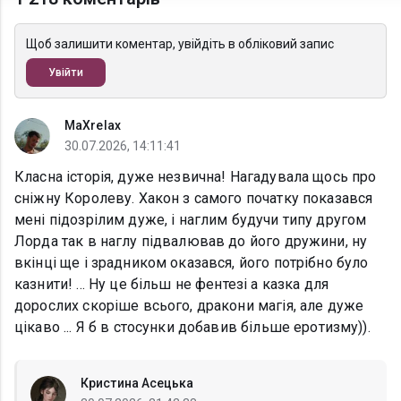
Щоб залишити коментар, увійдіть в обліковий запис
Увійти
MaXrelax
30.07.2026, 14:11:41
Класна історія, дуже незвична! Нагадувала щось про
сніжну Королеву. Хакон з самого початку показався
мені підозрілим дуже, і наглим будучи типу другом
Лорда так в наглу підвалював до його дружини, ну
вкінці ще і зрадником оказався, його потрібно було
казнити! ... Ну це більш не фентезі а казка для
дорослих скоріше всього, дракони магія, але дуже
цікаво ... Я б в стосунки добавив більше еротизму)).
Кристина Асецька