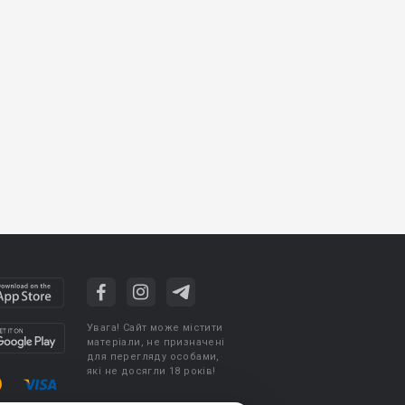
Увага! Сайт може містити
матеріали, не призначені
для перегляду особами,
які не досягли 18 років!