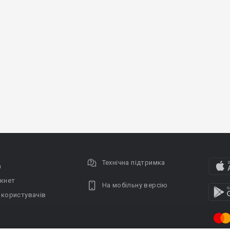
Технічна підтримка
а
кнет
На мобільну версію
 користувачів